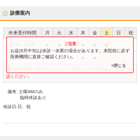
診療案内
外来受付時間
月
火
水
木
金
土
日
祝
●
●
●
●
●
●
9:00
〜
13:00
お盆(8月中旬)は休診・休業の場合があります。来院前に必ず
●
●
●
●
●
医療機関に直接ご確認ください。
14:30
〜
18:00
×閉じる
外来受付時間・内容等について、事前に必ず医療機関に直接ご確
認ください。
備考:
土曜AMのみ
臨時休診あり
休診日:
日、祝