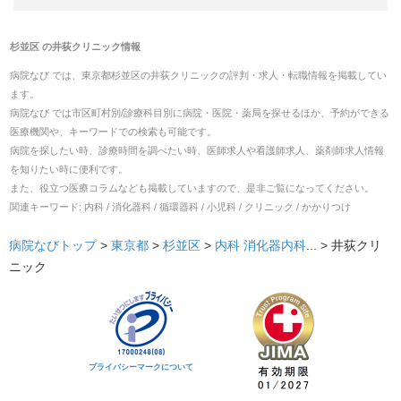
杉並区
の
井荻クリニック
情報
病院なび では、
東京都
杉並区
の
井荻クリニック
の
評判・求人・転職
情報を掲載してい
ます。
病院なび では市区町村別/診療科目別に病院・医院・薬局を探せるほか、予約ができる
医療機関や、キーワードでの検索も可能です。
病院を探したい時、診療時間を調べたい時、医師求人や看護師求人、薬剤師求人情報
を知りたい時に便利です。
また、役立つ医療コラムなども掲載していますので、是非ご覧になってください。
関連キーワード:
内科 / 消化器科 / 循環器科 / 小児科 / クリニック / かかりつけ
病院なびトップ
>
東京都
>
杉並区
>
内科
消化器内科
... >
井荻クリ
ニック
プライバシーマークについて