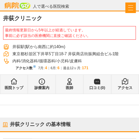
病院なび
人で選べる医院検索
井荻クリニック
最終情報更新日から5年以上が経過しています。
事前に必ず該当の医療機関に直接ご確認ください。
井荻駅
(駅から
南西に約140m
)
東京都杉並区下井草5丁目18-7 井荻商店街振興組合ビル1階
内科
消化器科
循環器科
小児科
皮膚科
※
4
6
171
アクセス数
7月
:
6月
:
過去12ヶ月:
医院トップ
診療案内
医師
口コミ(
0
)
アクセス
井荻クリニック
の基本情報