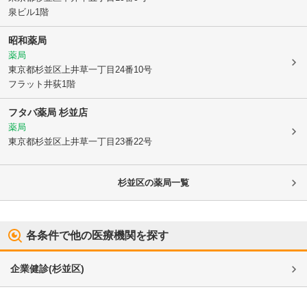
泉ビル1階
昭和薬局
薬局
東京都杉並区
上井草一丁目24番10号
フラット井荻1階
フタバ薬局 杉並店
薬局
東京都杉並区
上井草一丁目23番22号
杉並区
の薬局一覧
各条件で他の医療機関を探す
企業健診
(
杉並区
)