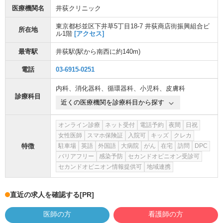
医療機関名
井荻クリニック
東京都杉並区下井草5丁目18-7 井荻商店街振興組合ビ
所在地
ル1階
[アクセス]
最寄駅
井荻駅
(駅から
南西に約140m
)
電話
03-6915-0251
内科
、
消化器科
、
循環器科
、
小児科
、
皮膚科
診療科目
近くの医療機関を診療科目から探す
オンライン診療
ネット受付
電話予約
夜間
日祝
女性医師
スマホ保険証
入院可
キッズ
クレカ
特徴
駐車場
英語
外国語
大病院
がん
在宅
訪問
DPC
バリアフリー
感染予防
セカンドオピニオン受診可
セカンドオピニオン情報提供可
地域連携
直近の求人を確認する
[PR]
医師の方
看護師の方