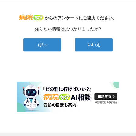
病院なび
からのアンケートにご協力ください。
知りたい情報は見つかりましたか?
はい
いいえ