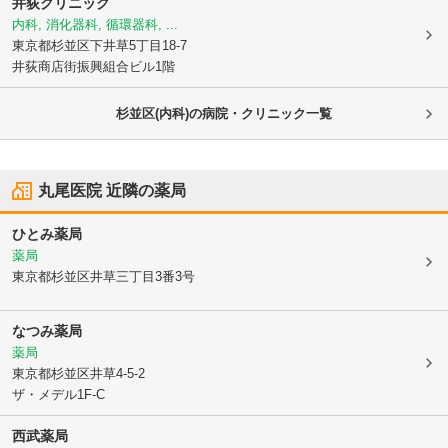
井荻クリニック
内科, 消化器科, 循環器科, ...
東京都杉並区
下井草5丁目18-7
井荻商店街振興組合ビル1階
杉並区(内科)の病院・クリニック一覧
丸尾医院
近隣の薬局
ひとみ薬局
薬局
東京都杉並区
井草三丁目3番3号
なつみ薬局
薬局
東京都杉並区
井草4-5-2
ザ・メデル1F-C
西武薬局