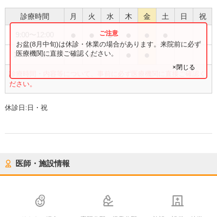
診療時間
月
火
水
木
金
土
日
祝
●
●
●
●
●
●
9:00
〜
12:00
お盆(8月中旬)は休診・休業の場合があります。来院前に必ず
●
●
●
●
医療機関に直接ご確認ください。
15:00
〜
18:00
×閉じる
診療時間・内容等について、事前に必ず医療機関に直接ご確認く
ださい。
休診日:
日・祝
医師・施設情報