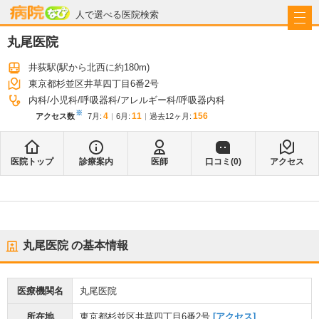
病院なび
人で選べる医院検索
丸尾医院
井荻駅
(駅から
北西に約180m
)
東京都杉並区井草四丁目6番2号
内科
小児科
呼吸器科
アレルギー科
呼吸器内科
※
4
11
156
アクセス数
7月
:
6月
:
過去12ヶ月:
医院トップ
診療案内
医師
口コミ(
0
)
アクセス
丸尾医院
の基本情報
医療機関名
丸尾医院
所在地
東京都杉並区井草四丁目6番2号
[アクセス]