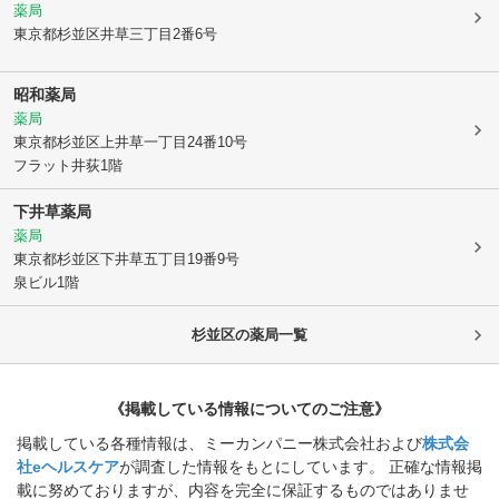
薬局
東京都杉並区
井草三丁目2番6号
昭和薬局
薬局
東京都杉並区
上井草一丁目24番10号
フラット井荻1階
下井草薬局
薬局
東京都杉並区
下井草五丁目19番9号
泉ビル1階
杉並区
の薬局一覧
《掲載している情報についてのご注意》
掲載している各種情報は、ミーカンパニー株式会社および
株式会
社eヘルスケア
が調査した情報をもとにしています。 正確な情報掲
載に努めておりますが、内容を完全に保証するものではありませ