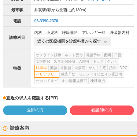
最寄駅
井荻駅
(駅から
北西に約180m
)
電話
03-3390-2370
内科
、
小児科
、
呼吸器科
、
アレルギー科
、
呼吸器内科
診療科目
近くの医療機関を診療科目から探す
オンライン診療
ネット受付
電話予約
夜間
日祝
女性医師
スマホ保険証
入院可
キッズ
クレカ
特徴
駐車場
英語
外国語
大病院
がん
在宅
訪問
DPC
バリアフリー
感染予防
セカンドオピニオン受診可
セカンドオピニオン情報提供可
地域連携
直近の求人を確認する
[PR]
医師の方
看護師の方
診療案内