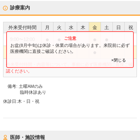
診療案内
外来受付時間
月
火
水
木
金
土
日
祝
●
●
●
●
●
9:00
〜
12:00
お盆(8月中旬)は休診・休業の場合があります。来院前に必ず
●
●
●
●
医療機関に直接ご確認ください。
14:00
〜
18:00
×閉じる
外来受付時間・内容等について、事前に必ず医療機関に直接ご確
認ください。
備考:
土曜AMのみ
臨時休診あり
休診日:
木・日・祝
医師・施設情報