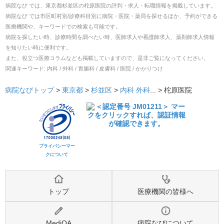
病院なび では、
東京都
杉並区
の
柁原医院
の
評判・求人・転職
情報を掲載しています。
病院なび では市区町村別/診療科目別に病院・医院・薬局を探せるほか、予約ができる
医療機関や、キーワードでの検索も可能です。
病院を探したい時、診療時間を調べたい時、医師求人や看護師求人、薬剤師求人情報
を知りたい時に便利です。
また、役立つ医療コラムなども掲載していますので、是非ご覧になってください。
関連キーワード:
内科 / 外科 / 胃腸科 / 皮膚科 / 医院 / かかりつけ
病院なびトップ
>
東京都
>
杉並区
>
内科
外科
... >
柁原医院
プライバシーマー
クについて
トップ
医療機関の皆様へ
MediQA
病院なびについて