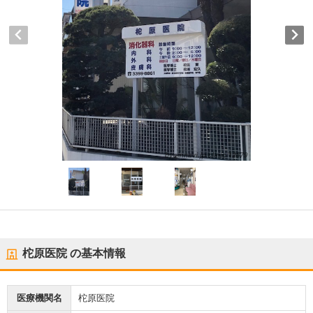
柁原医院
の基本情報
医療機関名
柁原医院