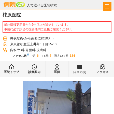
病院なび
人で選べる医院検索
柁原医院
最終情報更新日から5年以上が経過しています。
事前に必ず該当の医療機関に直接ご確認ください。
井荻駅
(駅から
南西に約200m
)
東京都杉並区上井草1丁目25-18
内科
外科
胃腸科
皮膚科
※
6
5
134
アクセス数
7月
:
6月
:
過去12ヶ月:
医院トップ
診療案内
医師
口コミ(
0
)
アクセス