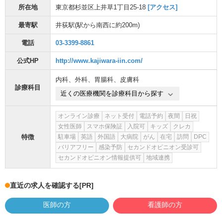
所在地
東京都杉並区上井草1丁目25-18
[アクセス]
最寄駅
井荻駅
(駅から
南西に約200m
)
電話
03-3399-8861
公式HP
http://www.kajiwara-iin.com/
内科
、
外科
、
胃腸科
、
皮膚科
診療科目
近くの医療機関を診療科目から探す
オンライン診療
ネット受付
電話予約
夜間
日祝
女性医師
スマホ保険証
入院可
キッズ
クレカ
特徴
駐車場
英語
外国語
大病院
がん
在宅
訪問
DPC
バリアフリー
感染予防
セカンドオピニオン受診可
セカンドオピニオン情報提供可
地域連携
直近の求人を確認する
[PR]
医師の方
看護師の方