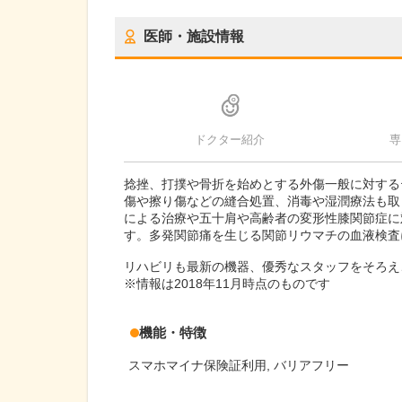
医師・施設情報
ドクター紹介
専
捻挫、打撲や骨折を始めとする外傷一般に対する
傷や擦り傷などの縫合処置、消毒や湿潤療法も取
による治療や五十肩や高齢者の変形性膝関節症に
す。多発関節痛を生じる関節リウマチの血液検査
リハビリも最新の機器、優秀なスタッフをそろえ
※情報は2018年11月時点のものです
機能・特徴
スマホマイナ保険証利用
バリアフリー