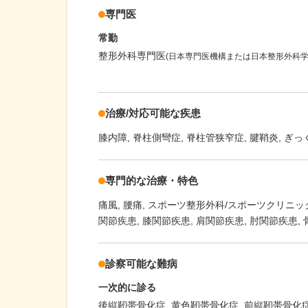
専門医
常勤
整形外科専門医
(日本専門医機構または日本整形外科学
治療/対応可能な疾患
膝内障
脊柱側彎症
脊柱管狭窄症
腱鞘炎
ぎっ
専門的な治療・特色
痛風
腰痛
スポーツ整形外科/スポーツクリニッ
関節疾患
膝関節疾患
肩関節疾患
肘関節疾患
診察可能な難病
一次的に診る
後縦靭帯骨化症
黄色靭帯骨化症
前縦靭帯骨化