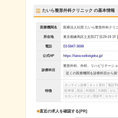
たいら整形外科クリニック
の基本情報
医療機関名
医療法人社団 たいら整形外科クリ
所在地
東京都練馬区土支田2丁目29-19 1F
電話
03-5947-3699
公式HP
https://taira-seikeigeka.jp/
整形外科
、
外科
、
リハビリテーショ
診療科目
近くの医療機関を診療科目から探
オンライン診療
ネット受付
電話予
特徴
駐車場
英語
外国語
大病院
がん
セカンドオピニオン受診可
セカンド
直近の求人を確認する
[PR]