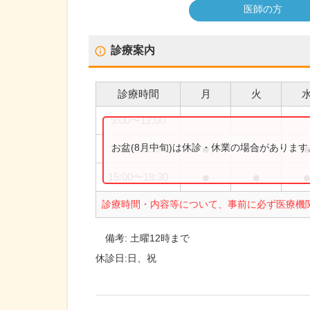
医師の方
診療案内
診療時間
月
火
9:00
〜
12:00
●
●
お盆(8月中旬)は休診・休業の場合がありま
9:00
〜
12:30
●
●
15:00
〜
18:30
診療時間・内容等について、事前に必ず医療機
備考:
土曜12時まで
休診日:
日、祝