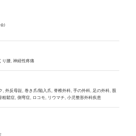
会)
くり腰
神経性疼痛
ク
外反母趾
巻き爪/陥入爪
脊椎外科
手の外科
足の外科
股
骨粗鬆症
側弯症
ロコモ
リウマチ
小児整形外科疾患
症