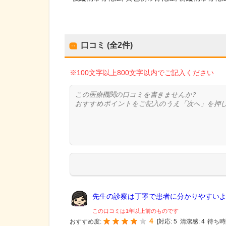
口コミ (全
2
件)
※100文字以上800文字以内でご記入ください
先生の診察は丁寧で患者に分かりやすいよう
この口コミは1年以上前のものです
4
おすすめ度:
[
対応:
5
清潔感:
4
待ち時