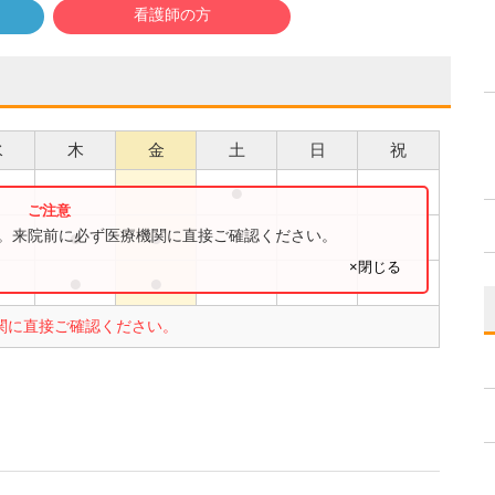
看護師の方
水
木
金
土
日
祝
●
●
●
●
す。来院前に必ず医療機関に直接ご確認ください。
×閉じる
●
●
●
関に直接ご確認ください。