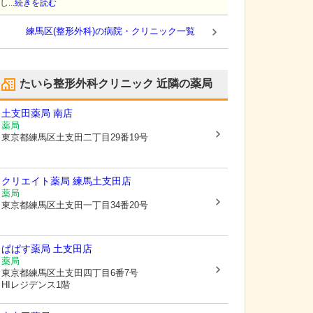
し...
続きを読む
練馬区(整形外科)の病院・クリニック一覧
たいら整形外科クリニック
近隣の薬局
土支田薬局 南店
薬局
東京都練馬区
土支田二丁目29番19号
クリエイト薬局 練馬土支田店
薬局
東京都練馬区
土支田一丁目34番20号
ぱぱす薬局 土支田店
薬局
東京都練馬区
土支田四丁目6番7号
HIレジデンス1階