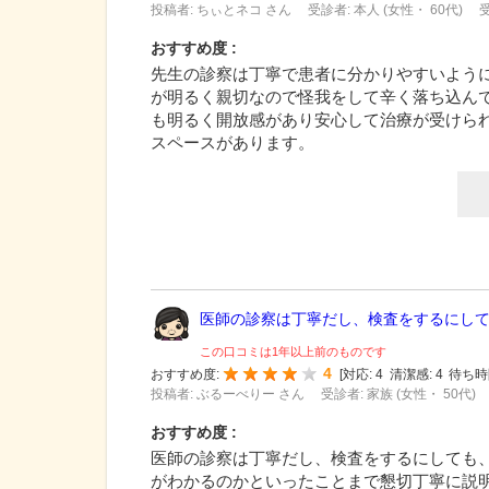
投稿者: ちぃとネコ さん
受診者: 本人 (女性・ 60代)
受
おすすめ度 :
先生の診察は丁寧で患者に分かりやすいよう
が明るく親切なので怪我をして辛く落ち込ん
も明るく開放感があり安心して治療が受けられ
スペースがあります。
医師の診察は丁寧だし、検査をするにしても
この口コミは1年以上前のものです
4
おすすめ度:
[
対応:
4
清潔感:
4
待ち時
投稿者: ぶるーべりー さん
受診者: 家族 (女性・ 50代)
おすすめ度 :
医師の診察は丁寧だし、検査をするにしても
がわかるのかといったことまで懇切丁寧に説