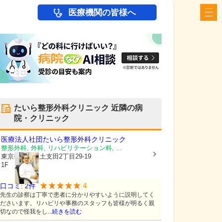
医療機関の皆様へ
たいら整形外科クリニック
近隣の病
院・クリニック
医療法人社団
たいら整形外科クリニック
整形外科, 外科, リハビリテーション科, ...
東京都練馬区
土支田2丁目29-19
1F
4
口コミ:
2
件
先生の診察は丁寧で患者に分かりやすいように説明してく
ださいます。リハビリや事務のスタッフも皆様が明るく親
切なので怪我をし...
続きを読む