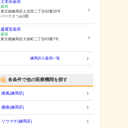
土支田薬局
薬局
東京都練馬区
土支田二丁目42番16号
パークさつみ1階
盛運堂薬局
薬局
東京都練馬区
大泉町二丁目63番7号
練馬区
の薬局一覧
各条件で他の医療機関を探す
痛風
(
練馬区
)
腰痛
(
練馬区
)
リウマチ
(
練馬区
)