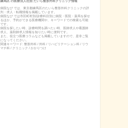
練馬区
の
医療法人社団 たいら整形外科クリニック
情報
病院なび では、
東京都
練馬区
の
たいら整形外科クリニック
の
評
判・求人・転職
情報を掲載しています。
病院なび では市区町村別/診療科目別に病院・医院・薬局を探せ
るほか、予約ができる医療機関や、キーワードでの検索も可能
です。
病院を探したい時、診療時間を調べたい時、医師求人や看護師
求人、薬剤師求人情報を知りたい時に便利です。
また、役立つ医療コラムなども掲載していますので、是非ご覧
になってください。
関連キーワード:
整形外科 / 外科 / リハビリテーション科 / リウ
マチ科 / クリニック / かかりつけ