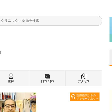
検索
科
医師
口コミ(
2
)
アクセス
医療機関からの
メッセージあり