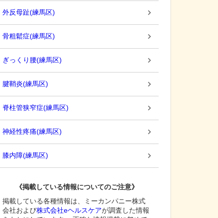
外反母趾
(
練馬区
)
骨粗鬆症
(
練馬区
)
ぎっくり腰
(
練馬区
)
腱鞘炎
(
練馬区
)
脊柱管狭窄症
(
練馬区
)
神経性疼痛
(
練馬区
)
膝内障
(
練馬区
)
《掲載している情報についてのご注意》
掲載している各種情報は、ミーカンパニー株式
会社および
株式会社eヘルスケア
が調査した情報