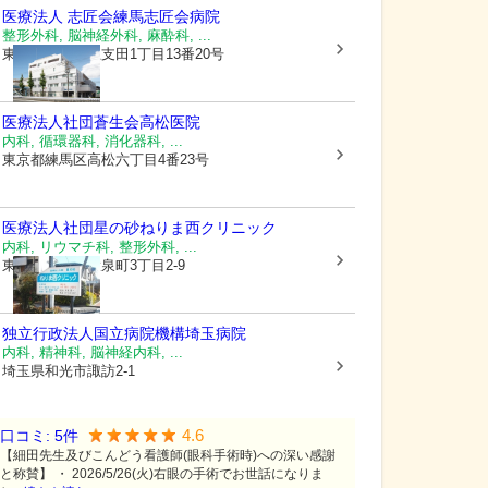
医療法人 志匠会
練馬志匠会病院
整形外科, 脳神経外科, 麻酔科, ...
東京都練馬区
土支田1丁目13番20号
医療法人社団蒼生会高松医院
内科, 循環器科, 消化器科, ...
東京都練馬区
高松六丁目4番23号
医療法人社団星の砂
ねりま西クリニック
内科, リウマチ科, 整形外科, ...
東京都練馬区
大泉町3丁目2-9
独立行政法人国立病院機構埼玉病院
内科, 精神科, 脳神経内科, ...
埼玉県和光市
諏訪2-1
4.6
口コミ:
5
件
【細田先生及びこんどう看護師(眼科手術時)への深い感謝
と称賛】 ・ 2026/5/26(火)右眼の手術でお世話になりま