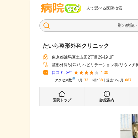
病院なび
人で選べる医院検索
たいら整形外科クリニック
東京都練馬区土支田2丁目29-19 1F
整形外科
外科
リハビリテーション科
リウマチ
口コミ:
2
件
4.00
※
32
38
687
アクセス数
7月
:
6月
:
過去12ヶ月:
医院トップ
診療案内