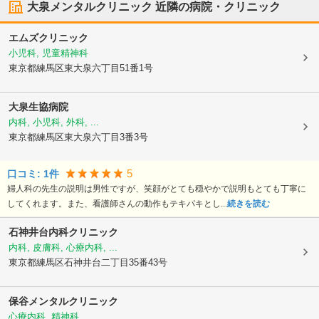
大泉メンタルクリニック
近隣の病院・クリニック
エムズクリニック
小児科, 児童精神科
東京都練馬区
東大泉六丁目51番1号
大泉生協病院
内科, 小児科, 外科, ...
東京都練馬区
東大泉六丁目3番3号
5
口コミ:
1
件
婦人科の先生の説明は男性ですが、笑顔がとても穏やかで説明もとても丁寧に
してくれます。また、看護師さんの動作もテキパキとし...
続きを読む
石神井台内科クリニック
内科, 皮膚科, 心療内科, ...
東京都練馬区
石神井台二丁目35番43号
保谷メンタルクリニック
心療内科, 精神科