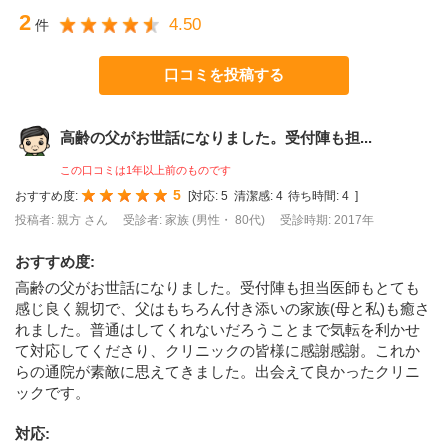
2
4.50
件
口コミを投稿する
高齢の父がお世話になりました。受付陣も担...
この口コミは1年以上前のものです
5
おすすめ度:
[
対応:
5
清潔感:
4
待ち時間:
4
]
投稿者: 親方 さん
受診者: 家族 (男性・ 80代)
受診時期: 2017年
おすすめ度
:
高齢の父がお世話になりました。受付陣も担当医師もとても
感じ良く親切で、父はもちろん付き添いの家族(母と私)も癒さ
れました。普通はしてくれないだろうことまで気転を利かせ
て対応してくださり、クリニックの皆様に感謝感謝。これか
らの通院が素敵に思えてきました。出会えて良かったクリニ
ックです。
対応
: