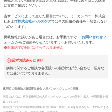
掲載されている医院を受診される場合は、事前に必ず該当の医院
に直接ご確認ください。
当サービスによって生じた損害について、ミーカンパニー株式会
社および
株式会社eヘルスケア
ではその賠償の責任を一切負わない
ものとします。
掲載情報に誤りがある場合には、お手数ですが、
お問い合わせフ
ォーム
からご連絡をいただけますようお願いいたします。
※お電話での対応は行っておりません
必ずお読みください
病気に関するご相談や各医院への個別のお問い合わせ・紹介な
どは受け付けておりません。
練馬区
の
医療法人財団厚生協会 大泉メンタルクリニック
情報
病院なび では、
東京都
練馬区
の
大泉メンタルクリニック
の
評判・求人・転職
情報を掲
載しています。
病院なび では市区町村別/診療科目別に病院・医院・薬局を探せるほか、予約ができる