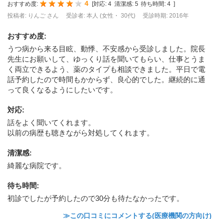
4
おすすめ度:
[
対応:
4
清潔感:
5
待ち時間:
4
]
投稿者: りんご さん
受診者: 本人 (女性・ 30代)
受診時期: 2016年
おすすめ度
:
うつ病から来る目眩、動悸、不安感から受診しました。院長
先生にお願いして、ゆっくり話を聞いてもらい、仕事とうま
く両立できるよう、薬のタイプも相談できました。平日で電
話予約したので時間もかからず、良心的でした。継続的に通
って良くなるようにしたいです。
対応
:
話をよく聞いてくれます。
以前の病歴も聴きながら対処してくれます。
清潔感
:
綺麗な病院です。
待ち時間
:
初診でしたが予約したので30分も待たなかったです。
≫この口コミにコメントする(医療機関の方向け)