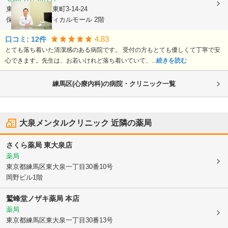
東京都西東京市
東町3-14-24
保谷駅南口メディカルモール 2階
4.83
口コミ:
12
件
とても落ち着いた清潔感のある病院です。 受付の方もとても優しくて丁寧で安
心できます。先生は、お若いけれど落ち着いていて、...
続きを読む
練馬区(心療内科)の病院・クリニック一覧
大泉メンタルクリニック
近隣の薬局
さくら薬局 東大泉店
薬局
東京都練馬区
東大泉一丁目30番10号
岡野ビル1階
鷲峰堂ノザキ薬局 本店
薬局
東京都練馬区
東大泉一丁目30番13号