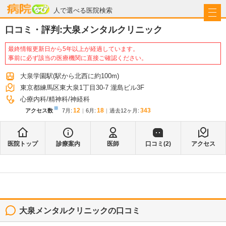
病院なび
人で選べる医院検索
口コミ・評判:
大泉メンタルクリニック
最終情報更新日から5年以上が経過しています。
事前に必ず該当の医療機関に直接ご確認ください。
大泉学園駅
(駅から
北西に約100m
)
東京都練馬区東大泉1丁目30-7 瀧島ビル3F
心療内科
精神科
神経科
※
12
18
343
アクセス数
7月
:
6月
:
過去12ヶ月:
医院トップ
診療案内
医師
口コミ(
2
)
アクセス
大泉メンタルクリニック
の口コミ