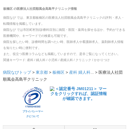
板橋区
の
医療法人社団順風会高島平クリニック
情報
病院なび では、
東京都
板橋区
の
医療法人社団順風会高島平クリニック
の
評判・求人・
転職
情報を掲載しています。
病院なび では市区町村別/診療科目別に病院・医院・薬局を探せるほか、予約ができる
医療機関や、キーワードでの検索も可能です。
病院を探したい時、診療時間を調べたい時、医師求人や看護師求人、薬剤師求人情報
を知りたい時に便利です。
また、役立つ医療コラムなども掲載していますので、是非ご覧になってください。
関連キーワード:
産科 / 婦人科 / 小児科 / 産婦人科 / クリニック / かかりつけ
病院なびトップ
>
東京都
>
板橋区
>
産科
婦人科
... >
医療法人社団
順風会高島平クリニック
プライバシーマー
クについて