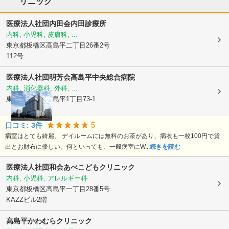
リニック
医療法人社団内田会内田診療所
内科, 小児科, 皮膚科, ...
東京都板橋区
高島平二丁目26番2号
112号
医療法人社団明芳会
高島平中央総合病院
内科, 消化器科, 外科, ...
東京都板橋区
高島平1丁目73-1
5
口コミ:
3
件
病室はとても綺麗。 デイルームには無料のお茶があり、病衣も一枚100円で貸
出とお財布に優しい。何といっても、一般病室にW...
続きを読む
医療法人社団和会あべこどもクリニック
内科, 小児科, アレルギー科
東京都板橋区
高島平一丁目28番5号
KAZZビル2階
高島平かわむらクリニック