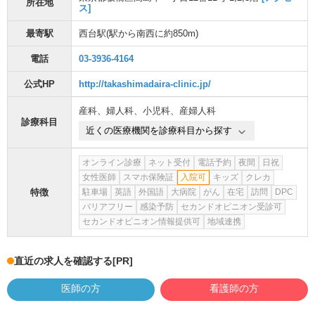
所在地
ス]
最寄駅
西台駅
(駅から
南西に約850m
)
電話
03-3936-4164
公式HP
http://takashimadaira-clinic.jp/
産科
、
婦人科
、
小児科
、
産婦人科
診療科目
近くの医療機関を診療科目から探す
オンライン診療
ネット受付
電話予約
夜間
日祝
女性医師
スマホ保険証
入院可
キッズ
クレカ
特徴
駐車場
英語
外国語
大病院
がん
在宅
訪問
DPC
バリアフリー
感染予防
セカンドオピニオン受診可
セカンドオピニオン情報提供可
地域連携
直近の求人を確認する
[PR]
医師の方
看護師の方