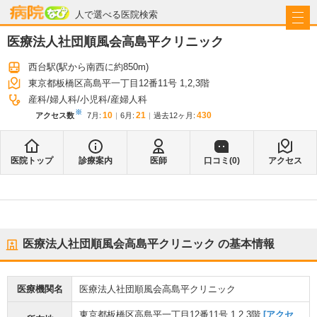
病院なび
人で選べる医院検索
医療法人社団順風会高島平クリニック
西台駅
(駅から
南西に約850m
)
東京都板橋区高島平一丁目12番11号 1,2,3階
産科
婦人科
小児科
産婦人科
※
10
21
430
アクセス数
7月
:
6月
:
過去12ヶ月:
医院トップ
診療案内
医師
口コミ(
0
)
アクセス
医療法人社団順風会高島平クリニック
の基本情報
医療機関名
医療法人社団順風会高島平クリニック
東京都板橋区高島平一丁目12番11号 1,2,3階
[アクセ