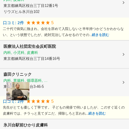
東京都練馬区
桜台三丁目12番1号
リウズヒル氷川台102
5
口コミ:
2
件
二十代で病気に蝕まれ、会社を辞めて入院しないと半年持つかどうかわからな
い、という状態でしたが、絶対完治してみせるのでその...
続きを読む
医療法人社団宏生会反町医院
内科, 小児科, 皮膚科
東京都練馬区
桜台三丁目14番16号
森田クリニック
内科, 胃腸科, 循環器科, ...
東京都練馬区
桜台3-46-5
5
口コミ:
2
件
先生がとても優しく丁寧です。 子どもの発疹で伺いましたが、このすぐ近くの
皮膚科では、チラっと見てダニだ、掃除しろと言われ...
続きを読む
氷川台駅前ひかり皮膚科