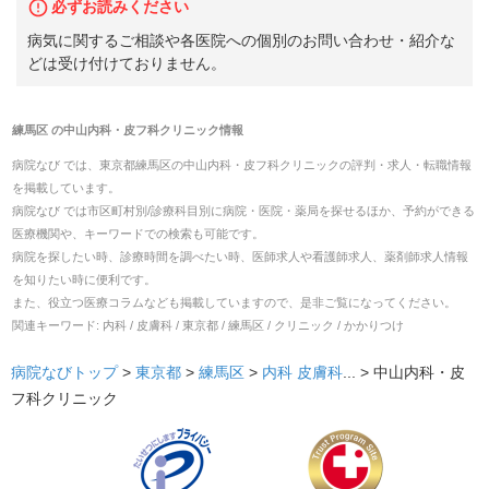
必ずお読みください
病気に関するご相談や各医院への個別のお問い合わせ・紹介な
どは受け付けておりません。
練馬区
の
中山内科・皮フ科クリニック
情報
病院なび では、
東京都
練馬区
の
中山内科・皮フ科クリニック
の
評判・求人・転職
情報
を掲載しています。
病院なび では市区町村別/診療科目別に病院・医院・薬局を探せるほか、予約ができる
医療機関や、キーワードでの検索も可能です。
病院を探したい時、診療時間を調べたい時、医師求人や看護師求人、薬剤師求人情報
を知りたい時に便利です。
また、役立つ医療コラムなども掲載していますので、是非ご覧になってください。
関連キーワード:
内科 / 皮膚科 / 東京都 / 練馬区 / クリニック / かかりつけ
病院なびトップ
>
東京都
>
練馬区
>
内科
皮膚科
... >
中山内科・皮
フ科クリニック