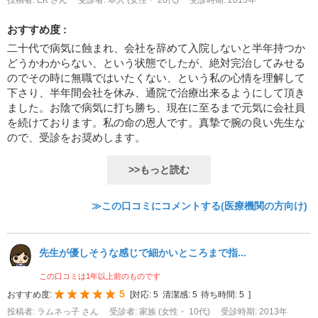
投稿者: EK さん
受診者: 本人 (女性・ 20代)
受診時期: 2015年
おすすめ度 :
二十代で病気に蝕まれ、会社を辞めて入院しないと半年持つか
どうかわからない、という状態でしたが、絶対完治してみせる
のでその時に無職ではいたくない、という私の心情を理解して
下さり、半年間会社を休み、通院で治療出来るようにして頂き
ました。お陰で病気に打ち勝ち、現在に至るまで元気に会社員
を続けております。私の命の恩人です。真摯で腕の良い先生な
ので、受診をお奨めします。
>>もっと読む
≫この口コミにコメントする(医療機関の方向け)
先生が優しそうな感じで細かいところまで指...
この口コミは1年以上前のものです
5
おすすめ度:
[
対応:
5
清潔感:
5
待ち時間:
5
]
投稿者: ラムネっ子 さん
受診者: 家族 (女性・ 10代)
受診時期: 2013年