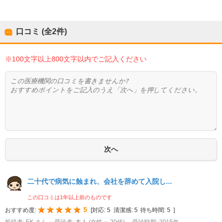
口コミ (全
2
件)
※100文字以上800文字以内でご記入ください
二十代で病気に蝕まれ、会社を辞めて入院し...
この口コミは1年以上前のものです
5
おすすめ度:
[
対応:
5
清潔感:
5
待ち時間:
5
]