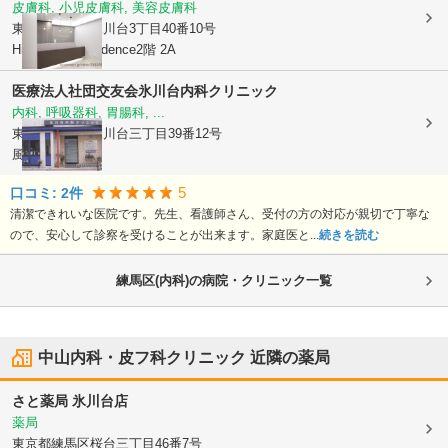
皮膚科, 小児皮膚科, 美容皮膚科
東京都練馬区
氷川台3丁目40番10号
Hikawadai Residence2階 2A
医療法人社団交友会氷川台内科クリニック
内科, 呼吸器科, 胃腸科, ...
東京都練馬区
氷川台三丁目39番12号
風祭ビル1階
5
口コミ:
2
件
清潔できれいな医院です。先生、看護師さん、受付の方の対応が親切で丁寧な
ので、安心して診察を受けることが出来ます。家庭医と...
続きを読む
練馬区(内科)の病院・クリニック一覧
中山内科・皮フ科クリニック
近隣の薬局
さと薬局 氷川台店
薬局
東京都練馬区
桜台三丁目46番7号