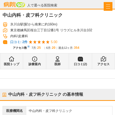
病院なび
人で選べる医院検索
中山内科・皮フ科クリニック
氷川台駅
(駅から
南東に約160m
)
東京都練馬区桜台三丁目12番1号 リウズヒル氷川台102
内科
皮膚科
口コミ:
2
件
5.00
※
25
20
354
アクセス数
7月
:
6月
:
過去12ヶ月:
医院トップ
診療案内
医師
口コミ(
2
)
アクセス
中山内科・皮フ科クリニック
の基本情報
医療機関名
中山内科・皮フ科クリニック