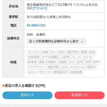
東京都練馬区桜台三丁目12番1号 リウズヒル氷川台
所在地
102
[アクセス]
最寄駅
氷川台駅
(駅から
南東に約160m
)
電話
03-3994-7151
内科
、
皮膚科
診療科目
近くの医療機関を診療科目から探す
オンライン診療
ネット受付
電話予約
夜間
日祝
女性医師
スマホ保険証
入院可
キッズ
クレカ
特徴
駐車場
英語
外国語
大病院
がん
在宅
訪問
DPC
バリアフリー
感染予防
セカンドオピニオン受診可
セカンドオピニオン情報提供可
地域連携
直近の求人を確認する
[PR]
医師の方
看護師の方