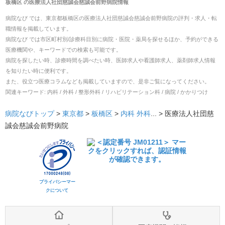
板橋区
の
医療法人社団慈誠会慈誠会前野病院
情報
病院なび では、
東京都
板橋区
の
医療法人社団慈誠会慈誠会前野病院
の
評判・求人・転
職
情報を掲載しています。
病院なび では市区町村別/診療科目別に病院・医院・薬局を探せるほか、予約ができる
医療機関や、キーワードでの検索も可能です。
病院を探したい時、診療時間を調べたい時、医師求人や看護師求人、薬剤師求人情報
を知りたい時に便利です。
また、役立つ医療コラムなども掲載していますので、是非ご覧になってください。
関連キーワード:
内科 / 外科 / 整形外科 / リハビリテーション科 / 病院 / かかりつけ
病院なびトップ
>
東京都
>
板橋区
>
内科
外科
... >
医療法人社団慈
誠会慈誠会前野病院
プライバシーマー
クについて