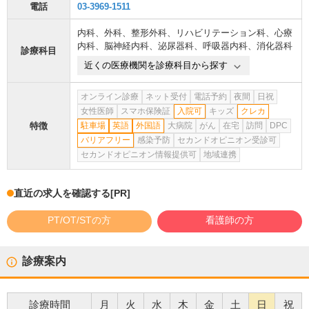
電話
03-3969-1511
内科
、
外科
、
整形外科
、
リハビリテーション科
、
心療
内科
、
脳神経内科
、
泌尿器科
、
呼吸器内科
、
消化器科
診療科目
近くの医療機関を診療科目から探す
オンライン診療
ネット受付
電話予約
夜間
日祝
女性医師
スマホ保険証
入院可
キッズ
クレカ
特徴
駐車場
英語
外国語
大病院
がん
在宅
訪問
DPC
バリアフリー
感染予防
セカンドオピニオン受診可
セカンドオピニオン情報提供可
地域連携
直近の求人を確認する
[PR]
PT/OT/STの方
看護師の方
診療案内
診療時間
月
火
水
木
金
土
日
祝