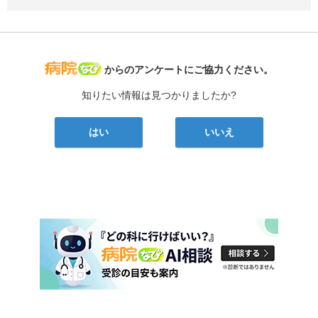
病院なび
からのアンケートにご協力ください。
知りたい情報は見つかりましたか?
はい
いいえ