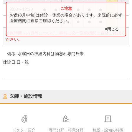
●
●
●
●
●
●
9:00
〜
12:30
お盆(8月中旬)は休診・休業の場合があります。来院前に必ず
●
●
●
●
●
●
医療機関に直接ご確認ください。
13:30
〜
17:00
×閉じる
診療時間・内容等について、事前に必ず医療機関に直接ご確認く
ださい。
備考:
水曜日の神経内科は物忘れ専門外来
休診日:
日・祝
医師・施設情報
ドクター紹介
専門分野・得意分野
施設・設備の特徴