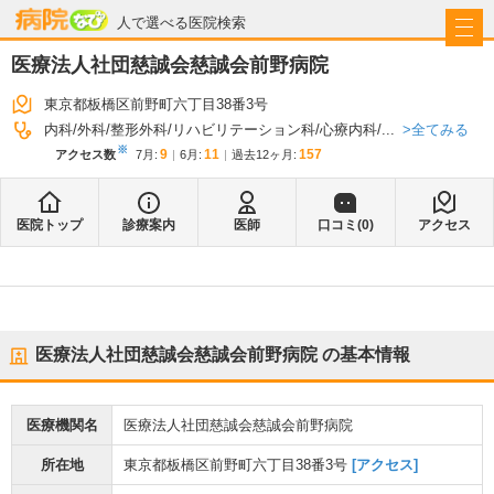
病院なび
人で選べる医院検索
医療法人社団慈誠会慈誠会前野病院
東京都板橋区前野町六丁目38番3号
全てみる
内科
外科
整形外科
リハビリテーション科
心療内科
...
※
9
11
157
アクセス数
7月
:
6月
:
過去12ヶ月:
医院トップ
診療案内
医師
口コミ(
0
)
アクセス
医療法人社団慈誠会慈誠会前野病院
の基本情報
医療機関名
医療法人社団慈誠会慈誠会前野病院
所在地
東京都板橋区前野町六丁目38番3号
[アクセス]