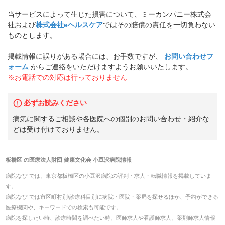
当サービスによって生じた損害について、ミーカンパニー株式会
社および
株式会社eヘルスケア
ではその賠償の責任を一切負わない
ものとします。
掲載情報に誤りがある場合には、お手数ですが、
お問い合わせフ
ォーム
からご連絡をいただけますようお願いいたします。
※お電話での対応は行っておりません
必ずお読みください
病気に関するご相談や各医院への個別のお問い合わせ・紹介な
どは受け付けておりません。
板橋区
の
医療法人財団 健康文化会 小豆沢病院
情報
病院なび では、
東京都
板橋区
の
小豆沢病院
の
評判・求人・転職
情報を掲載していま
す。
病院なび では市区町村別/診療科目別に病院・医院・薬局を探せるほか、予約ができる
医療機関や、キーワードでの検索も可能です。
病院を探したい時、診療時間を調べたい時、医師求人や看護師求人、薬剤師求人情報