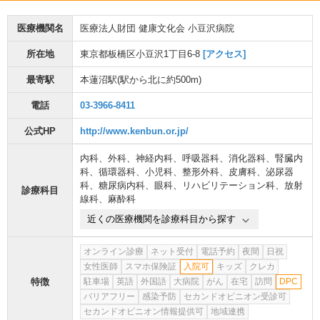
医療機関名
医療法人財団 健康文化会 小豆沢病院
所在地
東京都板橋区小豆沢1丁目6-8
[アクセス]
最寄駅
本蓮沼駅
(駅から
北に約500m
)
電話
03-3966-8411
公式HP
http://www.kenbun.or.jp/
内科
、
外科
、
神経内科
、
呼吸器科
、
消化器科
、
腎臓内
科
、
循環器科
、
小児科
、
整形外科
、
皮膚科
、
泌尿器
科
、
糖尿病内科
、
眼科
、
リハビリテーション科
、
放射
診療科目
線科
、
麻酔科
近くの医療機関を診療科目から探す
オンライン診療
ネット受付
電話予約
夜間
日祝
女性医師
スマホ保険証
入院可
キッズ
クレカ
特徴
駐車場
英語
外国語
大病院
がん
在宅
訪問
DPC
バリアフリー
感染予防
セカンドオピニオン受診可
セカンドオピニオン情報提供可
地域連携