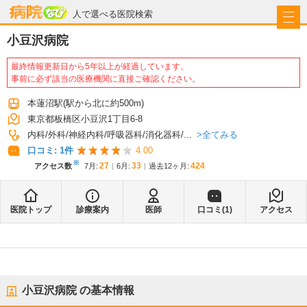
病院なび
人で選べる医院検索
小豆沢病院
最終情報更新日から5年以上が経過しています。
事前に必ず該当の医療機関に直接ご確認ください。
本蓮沼駅
(駅から
北に約500m
)
東京都板橋区小豆沢1丁目6-8
全てみる
内科
外科
神経内科
呼吸器科
消化器科
...
口コミ:
1
件
4.00
※
27
33
424
アクセス数
7月
:
6月
:
過去12ヶ月:
医院トップ
診療案内
医師
口コミ(
1
)
アクセス
小豆沢病院
の基本情報