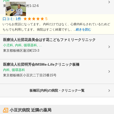
内科
東京都板橋区
志村1-12-6
5
口コミ:
1
件
いつもお世話になってます。 内科だけではなく、心療内科もされているためど
ちらでも利用してます。 病院はすごく綺麗ですし、...
続きを読む
医療法人社団花昌美会はす花こどもファミリークリニック
小児科, 内科, 循環器科, ...
東京都板橋区
蓮沼町23-3
医療法人社団明芳会IMSMe-Lifeクリニック板橋
内科, 循環器科
東京都板橋区
小豆沢二丁目23番15号
板橋区(内科)の病院・クリニック一覧
小豆沢病院
近隣の薬局