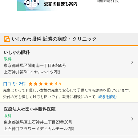
いしかわ眼科
近隣の病院・クリニック
いしかわ眼科
眼科
東京都練馬区
関町南一丁目9番50号
上石神井第5ロイヤルハイツ2階
4.5
口コミ:
2
件
先生はとっても優しい女性の先生で安心して子供たちも診察を受けています。
受付の方も優しく対応も良いです。親身に相談にのって...
続きを読む
医療法人社団小林眼科医院
眼科
東京都練馬区
上石神井二丁目23番20号
上石神井フラワーメディカルモール2階