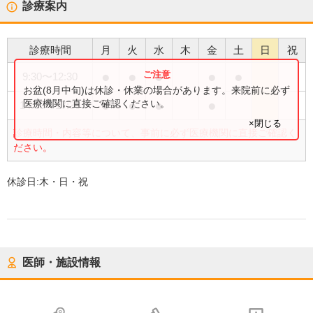
診療案内
診療時間
月
火
水
木
金
土
日
祝
●
●
●
●
●
9:30
〜
12:30
お盆(8月中旬)は休診・休業の場合があります。来院前に必ず
●
●
●
●
医療機関に直接ご確認ください。
14:00
〜
17:30
×閉じる
診療時間・内容等について、事前に必ず医療機関に直接ご確認く
ださい。
休診日:
木・日・祝
医師・施設情報