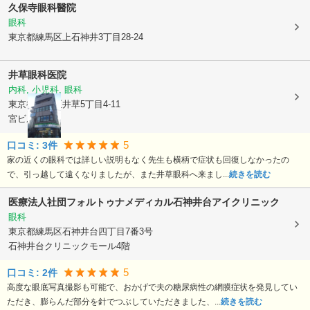
久保寺眼科醫院
眼科
東京都練馬区
上石神井3丁目28-24
井草眼科医院
内科, 小児科, 眼科
東京都杉並区
井草5丁目4-11
宮ビル2F
5
口コミ:
3
件
家の近くの眼科では詳しい説明もなく先生も横柄で症状も回復しなかったの
で、引っ越して遠くなりましたが、また井草眼科へ来まし...
続きを読む
医療法人社団フォルトゥナメディカル石神井台アイクリニック
眼科
東京都練馬区
石神井台四丁目7番3号
石神井台クリニックモール4階
5
口コミ:
2
件
高度な眼底写真撮影も可能で、おかげで夫の糖尿病性の網膜症状を発見してい
ただき、膨らんだ部分を針でつぶしていただきました、...
続きを読む