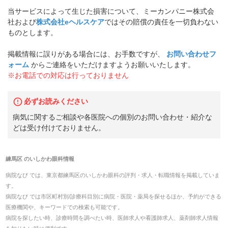
当サービスによって生じた損害について、ミーカンパニー株式会
社および
株式会社eヘルスケア
ではその賠償の責任を一切負わない
ものとします。
掲載情報に誤りがある場合には、お手数ですが、
お問い合わせフ
ォーム
からご連絡をいただけますようお願いいたします。
※お電話での対応は行っておりません
必ずお読みください
病気に関するご相談や各医院への個別のお問い合わせ・紹介な
どは受け付けておりません。
練馬区
の
いしかわ眼科
情報
病院なび では、
東京都
練馬区
の
いしかわ眼科
の
評判・求人・転職
情報を掲載していま
す。
病院なび では市区町村別/診療科目別に病院・医院・薬局を探せるほか、予約ができる
医療機関や、キーワードでの検索も可能です。
病院を探したい時、診療時間を調べたい時、医師求人や看護師求人、薬剤師求人情報