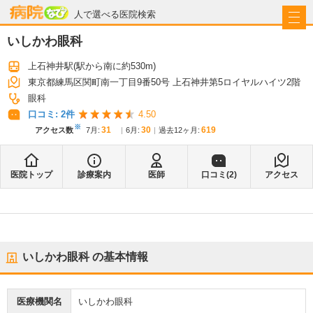
病院なび
人で選べる医院検索
いしかわ眼科
上石神井駅
(駅から
南に約530m
)
東京都練馬区関町南一丁目9番50号 上石神井第5ロイヤルハイツ2階
眼科
口コミ:
2
件
4.50
※
31
30
619
アクセス数
7月
:
6月
:
過去12ヶ月:
医院トップ
診療案内
医師
口コミ(
2
)
アクセス
いしかわ眼科
の基本情報
医療機関名
いしかわ眼科