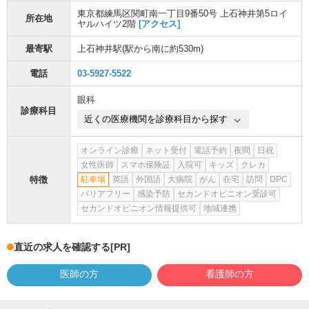
東京都練馬区関町南一丁目9番50号 上石神井第5ロイ
所在地
ヤルハイツ2階
[アクセス]
最寄駅
上石神井駅
(駅から
南に約530m
)
電話
03-5927-5522
眼科
診療科目
近くの医療機関を診療科目から探す
オンライン診療
ネット受付
電話予約
夜間
日祝
女性医師
スマホ保険証
入院可
キッズ
クレカ
特徴
駐車場
英語
外国語
大病院
がん
在宅
訪問
DPC
バリアフリー
感染予防
セカンドオピニオン受診可
セカンドオピニオン情報提供可
地域連携
直近の求人を確認する
[PR]
医師の方
看護師の方