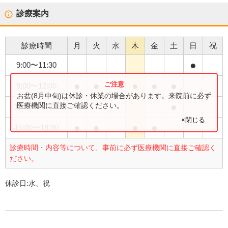
診療案内
診療時間
月
火
水
木
金
土
日
祝
●
9:00
〜
11:30
●
●
●
●
●
9:00
〜
12:00
お盆(8月中旬)は休診・休業の場合があります。来院前に必ず
●
医療機関に直接ご確認ください。
15:00
〜
17:00
×閉じる
●
●
●
●
15:00
〜
18:30
診療時間・内容等について、事前に必ず医療機関に直接ご確認く
ださい。
休診日:
水、祝