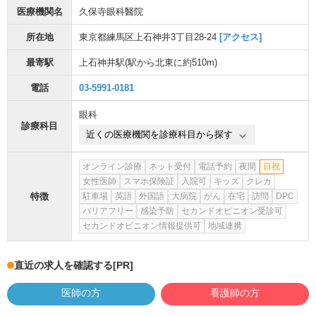
医療機関名
久保寺眼科醫院
所在地
東京都練馬区上石神井3丁目28-24
[アクセス]
最寄駅
上石神井駅
(駅から
北東に約510m
)
電話
03-5991-0181
眼科
診療科目
近くの医療機関を診療科目から探す
オンライン診療
ネット受付
電話予約
夜間
日祝
女性医師
スマホ保険証
入院可
キッズ
クレカ
特徴
駐車場
英語
外国語
大病院
がん
在宅
訪問
DPC
バリアフリー
感染予防
セカンドオピニオン受診可
セカンドオピニオン情報提供可
地域連携
直近の求人を確認する
[PR]
医師の方
看護師の方