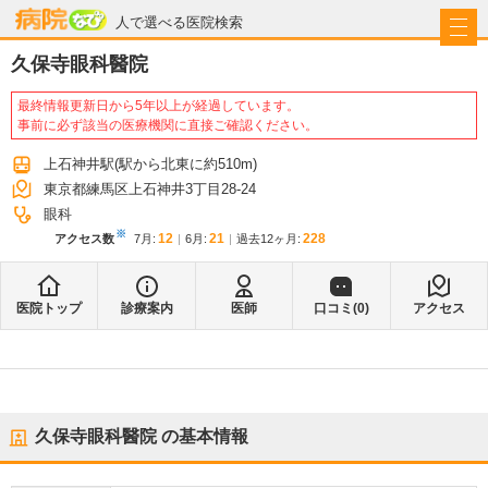
病院なび
人で選べる医院検索
久保寺眼科醫院
最終情報更新日から5年以上が経過しています。
事前に必ず該当の医療機関に直接ご確認ください。
上石神井駅
(駅から
北東に約510m
)
東京都練馬区上石神井3丁目28-24
眼科
※
12
21
228
アクセス数
7月
:
6月
:
過去12ヶ月:
医院トップ
診療案内
医師
口コミ(
0
)
アクセス
久保寺眼科醫院
の基本情報