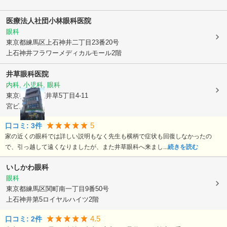
医療法人社団小林眼科医院
眼科
東京都練馬区
上石神井二丁目23番20号
上石神井フラワーメディカルモール2階
井草眼科医院
内科, 小児科, 眼科
東京都杉並区
井草5丁目4-11
宮ビル2F
5
口コミ:
3
件
家の近くの眼科では詳しい説明もなく先生も横柄で症状も回復しなかったの
で、引っ越して遠くなりましたが、また井草眼科へ来まし...
続きを読む
いしかわ眼科
眼科
東京都練馬区
関町南一丁目9番50号
上石神井第5ロイヤルハイツ2階
4.5
口コミ:
2
件