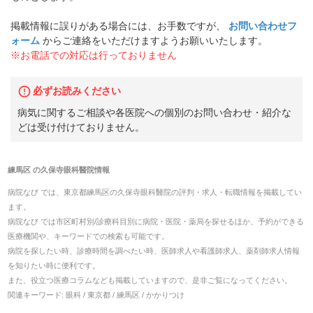
掲載情報に誤りがある場合には、お手数ですが、
お問い合わせフ
ォーム
からご連絡をいただけますようお願いいたします。
※お電話での対応は行っておりません
必ずお読みください
病気に関するご相談や各医院への個別のお問い合わせ・紹介な
どは受け付けておりません。
練馬区
の
久保寺眼科醫院
情報
病院なび では、
東京都
練馬区
の
久保寺眼科醫院
の
評判・求人・転職
情報を掲載してい
ます。
病院なび では市区町村別/診療科目別に病院・医院・薬局を探せるほか、予約ができる
医療機関や、キーワードでの検索も可能です。
病院を探したい時、診療時間を調べたい時、医師求人や看護師求人、薬剤師求人情報
を知りたい時に便利です。
また、役立つ医療コラムなども掲載していますので、是非ご覧になってください。
関連キーワード:
眼科 / 東京都 / 練馬区 / かかりつけ