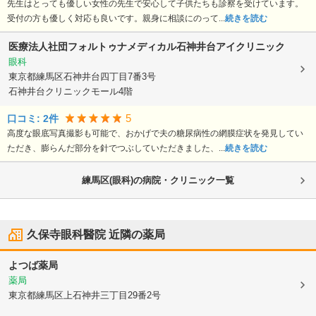
先生はとっても優しい女性の先生で安心して子供たちも診察を受けています。
受付の方も優しく対応も良いです。親身に相談にのって...
続きを読む
医療法人社団フォルトゥナメディカル石神井台アイクリニック
眼科
東京都練馬区
石神井台四丁目7番3号
石神井台クリニックモール4階
5
口コミ:
2
件
高度な眼底写真撮影も可能で、おかげで夫の糖尿病性の網膜症状を発見してい
ただき、膨らんだ部分を針でつぶしていただきました、...
続きを読む
練馬区(眼科)の病院・クリニック一覧
久保寺眼科醫院
近隣の薬局
よつば薬局
薬局
東京都練馬区
上石神井三丁目29番2号