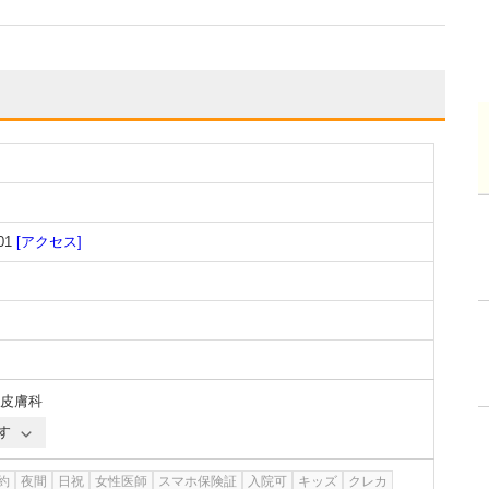
01
[アクセス]
皮膚科
す
約
夜間
日祝
女性医師
スマホ保険証
入院可
キッズ
クレカ