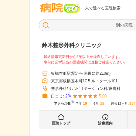
病院なび
人で選べる医院検索
鈴木整形外科クリニック
最終情報更新日から5年以上が経過しています。
事前に必ず該当の医療機関に直接ご確認ください。
板橋本町駅
(駅から
南東に約210m
)
東京都板橋区本町17-5 ル・クール101
整形外科
リハビリテーション科
皮膚科
口コミ:
2
件
5.00
※
19
18
354
アクセス数
7月
:
6月
:
過去12ヶ月:
医院トップ
診療案内