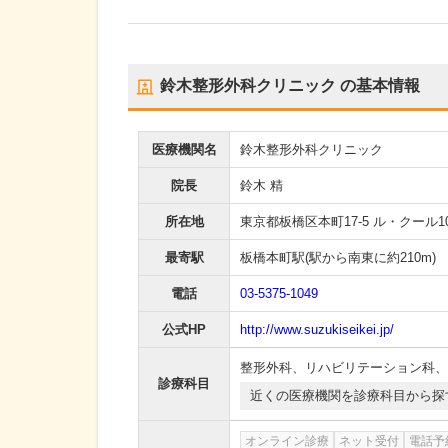
鈴木整形外科クリニック
の基本情報
医療機関名
鈴木整形外科クリニック
院長
鈴木 精
所在地
東京都板橋区本町17-5 ル・クール1
最寄駅
板橋本町駅
(駅から
南東に約210m
)
電話
03-5375-1049
公式HP
http://www.suzukiseikei.jp/
整形外科
、
リハビリテーション科
、
診療科目
近くの医療機関を診療科目から探
オンライン診療
ネット受付
電話予