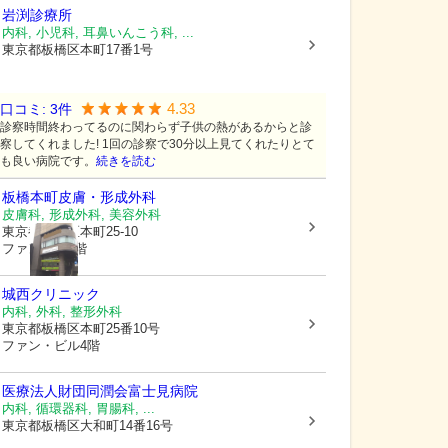
岩渕診療所
内科, 小児科, 耳鼻いんこう科, ...
東京都板橋区
本町17番1号
4.33
口コミ:
3
件
診察時間終わってるのに関わらず子供の熱があるからと診
察してくれました! 1回の診察で30分以上見てくれたりとて
も良い病院です。
続きを読む
板橋本町皮膚・形成外科
皮膚科, 形成外科, 美容外科
東京都板橋区
本町25-10
ファンビル2階
城西クリニック
内科, 外科, 整形外科
東京都板橋区
本町25番10号
ファン・ビル4階
医療法人財団同潤会富士見病院
内科, 循環器科, 胃腸科, ...
東京都板橋区
大和町14番16号