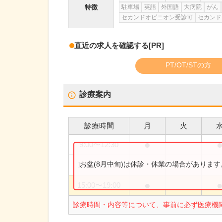
特徴
駐車場
英語
外国語
大病院
がん
セカンドオピニオン受診可
セカンド
直近の求人を確認する
[PR]
PT/OT/STの方
診療案内
診療時間
月
火
●
9:00
〜
12:30
お盆(8月中旬)は休診・休業の場合がありま
14:00
〜
17:00
●
15:00
〜
19:00
診療時間・内容等について、事前に必ず医療機