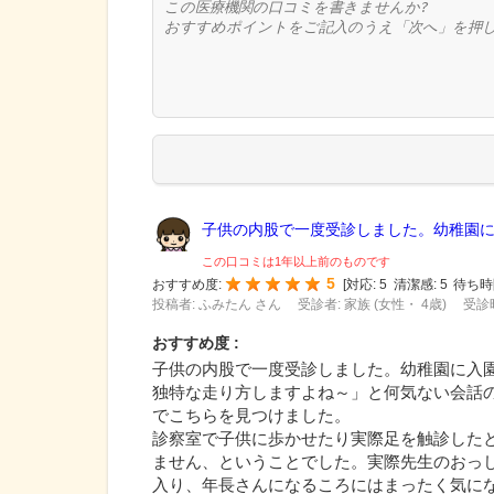
子供の内股で一度受診しました。幼稚園に入
この口コミは1年以上前のものです
5
おすすめ度:
[
対応:
5
清潔感:
5
待ち時
投稿者: ふみたん さん
受診者: 家族 (女性・ 4歳)
受診時
おすすめ度 :
子供の内股で一度受診しました。幼稚園に入
独特な走り方しますよね～」と何気ない会話
でこちらを見つけました。
診察室で子供に歩かせたり実際足を触診した
ません、ということでした。実際先生のおっ
入り、年長さんになるころにはまったく気に