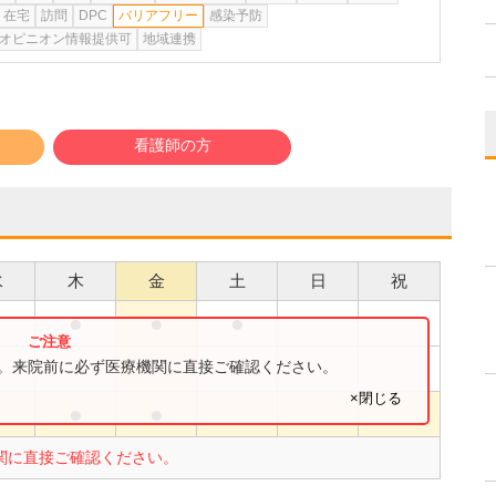
在宅
訪問
DPC
バリアフリー
感染予防
オピニオン情報提供可
地域連携
看護師の方
水
木
金
土
日
祝
●
●
●
●
●
す。来院前に必ず医療機関に直接ご確認ください。
×閉じる
●
●
●
関に直接ご確認ください。