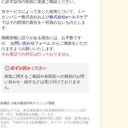
に必ず該当の医院に直接ご確認ください。
当サービスによって生じた損害について、ミー
カンパニー株式会社および
株式会社eヘルスケア
ではその賠償の責任を一切負わないものとしま
す。
掲載情報に誤りがある場合には、お手数です
が、
お問い合わせフォーム
からご連絡をいただ
けますようお願いいたします。
※お電話での対応は行っておりません
必ずお読みください
病気に関するご相談や各医院への個別のお問
い合わせ・紹介などは受け付けておりませ
ん。
板橋区
の
鈴木整形外科クリニック
情報
病院なび では、
東京都
板橋区
の
鈴木整形外科クリニック
の
評
判・求人・転職
情報を掲載しています。
病院なび では市区町村別/診療科目別に病院・医院・薬局を探せ
るほか、予約ができる医療機関や、キーワードでの検索も可能
です。