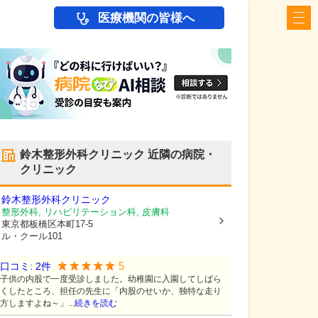
医療機関の皆様へ
鈴木整形外科クリニック
近隣の病院・
クリニック
鈴木整形外科クリニック
整形外科, リハビリテーション科, 皮膚科
東京都板橋区
本町17-5
ル・クール101
5
口コミ:
2
件
子供の内股で一度受診しました。幼稚園に入園してしばら
くしたところ、担任の先生に「内股のせいか、独特な走り
方しますよね～」...
続きを読む