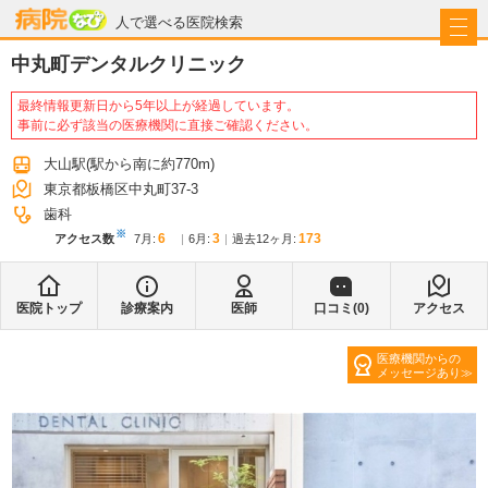
病院なび
人で選べる医院検索
中丸町デンタルクリニック
最終情報更新日から5年以上が経過しています。
事前に必ず該当の医療機関に直接ご確認ください。
大山駅
(駅から
南に約770m
)
東京都板橋区中丸町37-3
歯科
※
6
3
173
アクセス数
7月
:
6月
:
過去12ヶ月:
医院トップ
診療案内
医師
口コミ(
0
)
アクセス
医療機関からの
メッセージあり