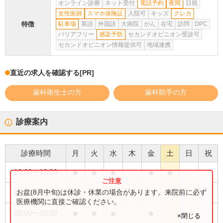
オンライン診療
ネット受付
電話予約
夜間
日祝
女性医師
スマホ保険証
入院可
キッズ
クレカ
特徴
駐車場
英語
外国語
大病院
がん
在宅
訪問
DPC
バリアフリー
感染予防
セカンドオピニオン受診可
セカンドオピニオン情報提供可
地域連携
直近の求人を確認する
[PR]
歯科衛生士の方
歯科助手の方
診療案内
診療時間
月
火
水
木
金
土
日
祝
●
●
●
●
●
10:00
〜
13:00
●
お盆(8月中旬)は休診・休業の場合があります。来院前に必ず
15:00
〜
18:00
医療機関に直接ご確認ください。
●
●
●
●
15:00
〜
20:00
×閉じる