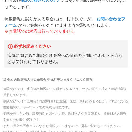
社および
株式会社eヘルスケア
ではその賠償の責任を一切負わない
ものとします。
掲載情報に誤りがある場合には、お手数ですが、
お問い合わせフ
ォーム
からご連絡をいただけますようお願いいたします。
※お電話での対応は行っておりません
必ずお読みください
病気に関するご相談や各医院への個別のお問い合わせ・紹介な
どは受け付けておりません。
板橋区
の
医療法人社団光慧会 中丸町デンタルクリニック
情報
病院なび では、
東京都
板橋区
の
中丸町デンタルクリニック
の
評判・求人・転職
情報を
掲載しています。
病院なび では市区町村別/診療科目別に病院・医院・薬局を探せるほか、予約ができる
医療機関や、キーワードでの検索も可能です。
病院を探したい時、診療時間を調べたい時、医師求人や看護師求人、薬剤師求人情報
を知りたい時に便利です。
また、役立つ医療コラムなども掲載していますので、是非ご覧になってください。