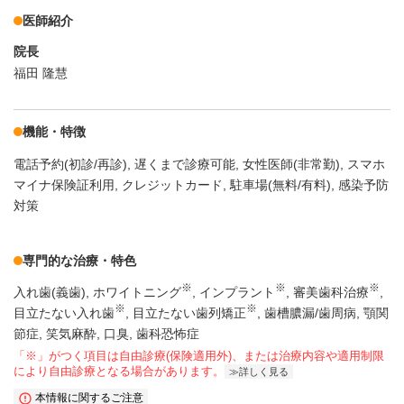
医師紹介
院長
福田 隆慧
機能・特徴
電話予約(初診/再診)
遅くまで診療可能
女性医師(非常勤)
スマホ
マイナ保険証利用
クレジットカード
駐車場(無料/有料)
感染予防
対策
専門的な治療・特色
※
※
※
入れ歯(義歯)
ホワイトニング
インプラント
審美歯科治療
※
※
目立たない入れ歯
目立たない歯列矯正
歯槽膿漏/歯周病
顎関
節症
笑気麻酔
口臭
歯科恐怖症
「※」がつく項目は自由診療(保険適用外)、または治療内容や適用制限
により自由診療となる場合があります。
詳しく見る
本情報に関するご注意