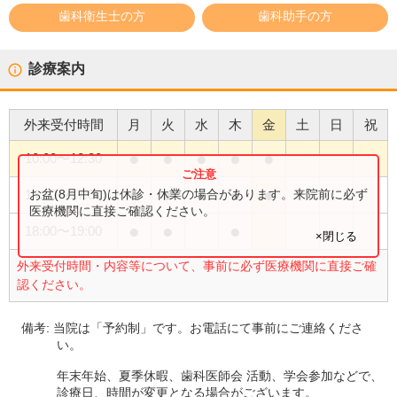
歯科衛生士の方
歯科助手の方
診療案内
外来受付時間
月
火
水
木
金
土
日
祝
●
●
●
●
●
10:00
〜
12:30
●
●
●
●
●
お盆(8月中旬)は休診・休業の場合があります。来院前に必ず
14:00
〜
17:00
医療機関に直接ご確認ください。
●
●
●
18:00
〜
19:00
×閉じる
外来受付時間・内容等について、事前に必ず医療機関に直接ご確
認ください。
備考:
当院は「予約制」です。お電話にて事前にご連絡くださ
い。
年末年始、夏季休暇、歯科医師会 活動、学会参加などで、
診療日、時間が変更となる場合がございます。