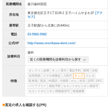
医療機関名
森川歯科医院
東京都北区王子1丁目28-2 王子ハイムやまわ1F
[アク
所在地
セス]
最寄駅
王子駅
(駅から
北東に約440m
)
電話
03-5902-5582
公式HP
http://www.morikawa-dent.com/
歯科
診療科目
近くの医療機関を診療科目から探す
オンライン診療
ネット受付
電話予約
夜間
日祝
女性医師
スマホ保険証
入院可
キッズ
クレカ
特徴
駐車場
英語
外国語
大病院
がん
在宅
訪問
DPC
バリアフリー
感染予防
セカンドオピニオン受診可
セカンドオピニオン情報提供可
地域連携
直近の求人を確認する
[PR]