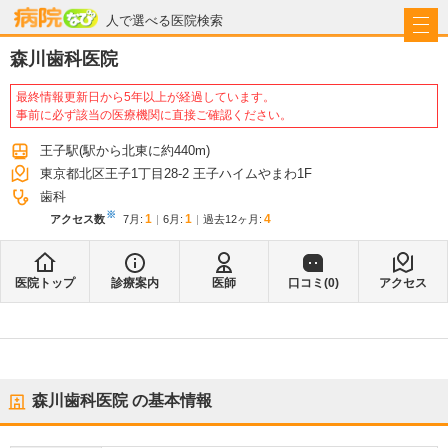
病院なび
人で選べる医院検索
森川歯科医院
最終情報更新日から5年以上が経過しています。
事前に必ず該当の医療機関に直接ご確認ください。
王子駅
(駅から
北東に約440m
)
東京都北区王子1丁目28-2 王子ハイムやまわ1F
歯科
※
1
1
4
アクセス数
7月
:
6月
:
過去12ヶ月:
医院トップ
診療案内
医師
口コミ(
0
)
アクセス
森川歯科医院
の基本情報