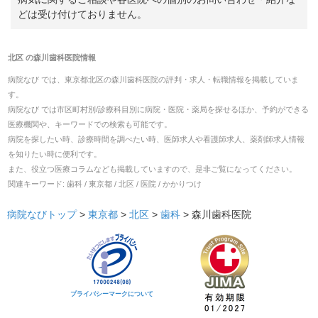
どは受け付けておりません。
北区
の
森川歯科医院
情報
病院なび では、
東京都
北区
の
森川歯科医院
の
評判・求人・転職
情報を掲載していま
す。
病院なび では市区町村別/診療科目別に病院・医院・薬局を探せるほか、予約ができる
医療機関や、キーワードでの検索も可能です。
病院を探したい時、診療時間を調べたい時、医師求人や看護師求人、薬剤師求人情報
を知りたい時に便利です。
また、役立つ医療コラムなども掲載していますので、是非ご覧になってください。
関連キーワード:
歯科 / 東京都 / 北区 / 医院 / かかりつけ
病院なびトップ
>
東京都
>
北区
>
歯科
>
森川歯科医院
プライバシーマークについて