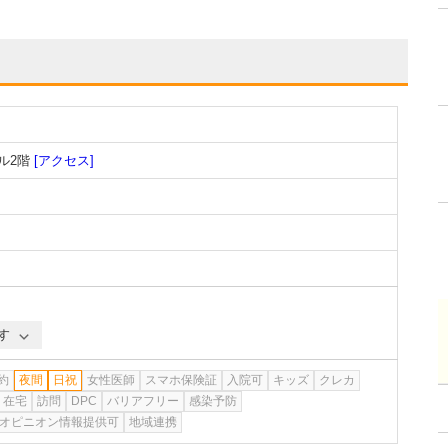
ル2階
[アクセス]
す
約
夜間
日祝
女性医師
スマホ保険証
入院可
キッズ
クレカ
在宅
訪問
DPC
バリアフリー
感染予防
オピニオン情報提供可
地域連携