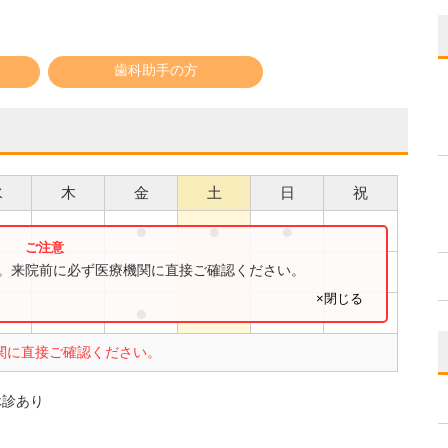
歯科助手の方
水
木
金
土
日
祝
●
●
●
●
●
す。来院前に必ず医療機関に直接ご確認ください。
×閉じる
●
●
関に直接ご確認ください。
休診あり