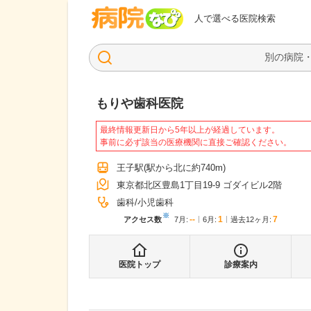
病院なび
人で選べる医院検索
もりや歯科医院
最終情報更新日から5年以上が経過しています。
事前に必ず該当の医療機関に直接ご確認ください。
王子駅
(駅から
北に約740m
)
東京都北区豊島1丁目19-9 ゴダイビル2階
歯科
小児歯科
※
--
1
7
アクセス数
7月
:
6月
:
過去12ヶ月:
医院トップ
診療案内