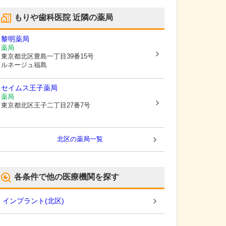
もりや歯科医院
近隣の薬局
黎明薬局
薬局
東京都北区
豊島一丁目39番15号
ルネージュ福島
セイムス王子薬局
薬局
東京都北区
王子二丁目27番7号
北区
の薬局一覧
各条件で他の医療機関を探す
インプラント
(
北区
)