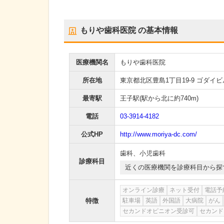
もりや歯科医院
の基本情報
医療機関名
もりや歯科医院
所在地
東京都北区豊島1丁目19-9 ゴダイビ
最寄駅
王子駅
(駅から
北に約740m
)
電話
03-3914-4182
公式HP
http://www.moriya-dc.com/
歯科
、
小児歯科
診療科目
近くの医療機関を診療科目から探
オンライン診療
ネット受付
電話予
特徴
駐車場
英語
外国語
大病院
がん
セカンドオピニオン受診可
セカンド