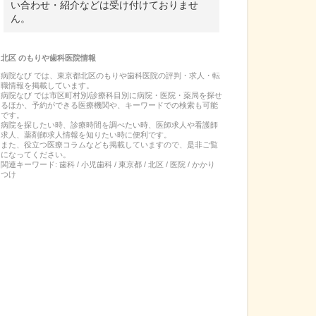
い合わせ・紹介などは受け付けておりませ
ん。
北区
の
もりや歯科医院
情報
病院なび では、
東京都
北区
の
もりや歯科医院
の
評判・求人・転
職
情報を掲載しています。
病院なび では市区町村別/診療科目別に病院・医院・薬局を探せ
るほか、予約ができる医療機関や、キーワードでの検索も可能
です。
病院を探したい時、診療時間を調べたい時、医師求人や看護師
求人、薬剤師求人情報を知りたい時に便利です。
また、役立つ医療コラムなども掲載していますので、是非ご覧
になってください。
関連キーワード:
歯科 / 小児歯科 / 東京都 / 北区 / 医院 / かかり
つけ