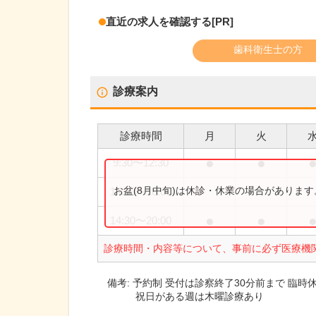
直近の求人を確認する
[PR]
歯科衛生士の方
診療案内
診療時間
月
火
●
●
9:30
〜
12:30
お盆(8月中旬)は休診・休業の場合がありま
14:30
〜
18:00
●
●
14:30
〜
20:00
診療時間・内容等について、事前に必ず医療機
備考:
予約制 受付は診察終了30分前まで 臨時
祝日がある週は木曜診療あり