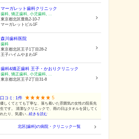
マーガレット歯科クリニック
歯科, 矯正歯科, 小児歯科, ...
東京都北区
豊島2-10-7
マーガレットビル1F
森川歯科医院
歯科
東京都北区
王子1丁目28-2
王子ハイムやまわ1F
歯科&矯正歯科 王子・かおりクリニック
歯科, 矯正歯科, 小児歯科, ...
東京都北区
王子2丁目31-8
5
口コミ:
1
件
優しくてとても丁寧な、落ち着いた雰囲気の女性の院長先
生です。 清潔なクリニックで、雨の日はタオルを貸してく
れたり、気遣い...
続きを読む
北区(歯科)の病院・クリニック一覧