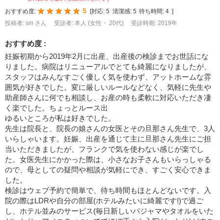
5
おすすめ度:
[
対応:
5
清潔感:
5
待ち時間:
4
]
投稿者: sm さん
受診者: 本人 (女性・ 20代)
受診時期: 2019年
おすすめ度 :
妊娠初期から2019年2月に出産、出産後の検診までお世話にな
りました。病院はリニューアルでとても綺麗になりましたが、
スタッフはみんなすごく優しく気を使わず、アットホームな雰
囲気が好きでした。変に厳しいルールなどなく、気軽に先生や
助産師さんに何でも相談し、お産の時も柔軟に対応いただき凄
く楽でした。ちょっとルース出
ゆるいところが私は好きでした。
先生は院長と、院長の娘さんの女医とその旦那さん先生で、3人
いらしゃいます。妊娠、出産を通じて主に旦那さん先生にご担
当いただきましたが、フランクで気を使わない感じが楽でし
た。女医先生にかかった際は、小さなお子さんもいらっしゃる
ので、母としての疑問や相談が気軽にでき、すごく安心できま
した。
検診はウェブ予約で簡単で、待ち時間もほとんどないです。入
院の際はLDRや自分の部屋(ホテルみたいに綺麗です!)で過ご
し、ホテル並みのサービス(毎日新しいパジャマやタオルをいた