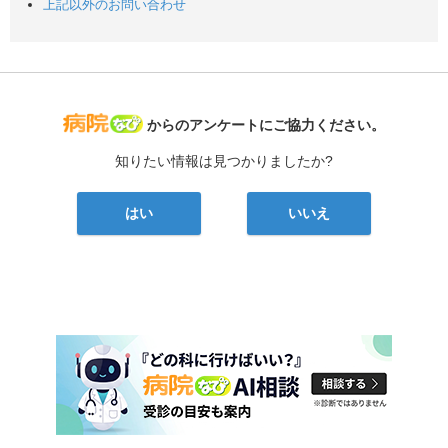
上記以外のお問い合わせ
病院なび
からのアンケートにご協力ください。
知りたい情報は見つかりましたか?
はい
いいえ