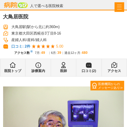
病院なび
人で選べる医院検索
大鳥居医院
大鳥居駅
(駅から
北に約360m
)
東京都大田区西糀谷3丁目8-16
産婦人科
産科
婦人科
口コミ:
2
件
5.00
※
49
39
480
アクセス数
7月
:
6月
:
過去12ヶ月:
医院トップ
診療案内
医師
口コミ(
2
)
アクセス
医療機関からの
メッセージあり