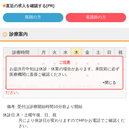
直近の求人を確認する
[PR]
医師の方
看護師の方
診療案内
診療時間
月
火
水
木
金
土
日
祝
●
●
●
●
●
●
9:00
〜
12:00
お盆(8月中旬)は休診・休業の場合があります。来院前に必ず
●
●
●
●
医療機関に直接ご確認ください。
15:00
〜
17:00
×閉じる
診療時間・内容等について、事前に必ず医療機関に直接ご確認く
ださい。
備考:
受付は診療開始時間10分前より開始
休診日:
木・土曜午後、日、祝
月により休診日が変わりますのでHPかお電話でご確認くだ
さい。