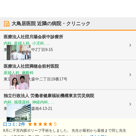
大鳥居医院
近隣の病院・クリニック
医療法人社団月陽会
萩中診療所
内科, 産婦人科, 小児科, ...
東京都大田区
萩中2丁目9-15
医療法人社団満穂会前村医院
産婦人科, 麻酔科
東京都大田区
大森中二丁目19番17号
独立行政法人 労働者健康福祉機構
東京労災病院
内科, 循環器科, 神経内科, ...
東京都大田区
大森南4-13-21
5
口コミ:
2
件
8月に子宮内膜ポリープ手術をしました。 先生が最初から最後まで同じ先生