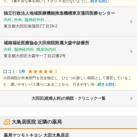
で、 1番不安な事を聞いて下さり 不安のないように...
続きを読む
独立行政法人地域医療機能推進機構
東京蒲田医療センター
内科, 外科, 脳神経外科, ...
東京都大田区
南蒲田2丁目19-2
城南福祉医療協会大田病院附属大森中診療所
内科, 脳神経内科, 糖尿病内科, ...
東京都大田区
大森中一丁目22番2号
3
口コミ:
1
件
大田病院が外来部門を完全独立し、ひとつの新しい病院として運営しているこ
と、通いやすいバス通りにあることから、行きやすい外...
続きを読む
大田区(産婦人科)の病院・クリニック一覧
大鳥居医院
近隣の薬局
薬局マツモトキヨシ 大田大鳥居店