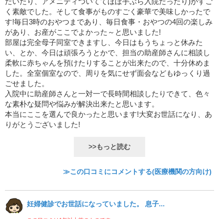
だいたり、アメニティついててほぼ手ぶら入院だったり)がすご
く素敵でした。そして食事がものすごく豪華で美味しかったで
す!毎日3時のおやつまであり、毎日食事・おやつの4回の楽しみ
があり、お産がここでよかった～と思いました!
部屋は完全母子同室できますし、今日はもうちょっと休みた
い、とか、今日は頑張ろうとかで、担当の助産師さんに相談し
柔軟に赤ちゃんを預けたりすることが出来たので、十分休めま
した。全室個室なので、周りを気にせず面会などもゆっくり過
ごせました。
入院中に助産師さんと一対一で長時間相談したりできて、色々
な素朴な疑問や悩みが解決出来たと思います。
本当にここを選んで良かったと思います!大変お世話になり、あ
りがとうございました!
>>もっと読む
≫この口コミにコメントする(医療機関の方向け)
妊婦健診でお世話になっていました。 息子...