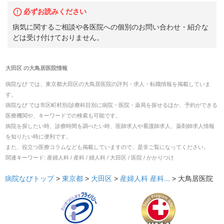
必ずお読みください
病気に関するご相談や各医院への個別のお問い合わせ・紹介な
どは受け付けておりません。
大田区
の
大鳥居医院
情報
病院なび では、
東京都
大田区
の
大鳥居医院
の
評判・求人・転職
情報を掲載していま
す。
病院なび では市区町村別/診療科目別に病院・医院・薬局を探せるほか、予約ができる
医療機関や、キーワードでの検索も可能です。
病院を探したい時、診療時間を調べたい時、医師求人や看護師求人、薬剤師求人情報
を知りたい時に便利です。
また、役立つ医療コラムなども掲載していますので、是非ご覧になってください。
関連キーワード:
産婦人科 / 産科 / 婦人科 / 大田区 / 医院 / かかりつけ
病院なびトップ
>
東京都
>
大田区
>
産婦人科
産科
... >
大鳥居医院