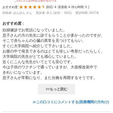
この口コミは1年以上前のものです
5
おすすめ度:
[
対応:
4
清潔感:
4
待ち時間:
3
]
投稿者: ぽんぽん さん
受診者: 本人 (女性・ 30代)
受診時期: 2017年
おすすめ度 :
妊婦健診でお世話になっていました。
息子さんの方の先生に診てもらうことが多かったのですが、
そこで赤ちゃんの心臓の異常を見つけてもらい、
すぐに大学病院へ紹介して下さいました。
お腹の中で発見できるのはとても珍しい奇形だったらしく、
大学病院の先生がとても感心していました。
近くにこんな先生がいてとても安心です。
今は子供のワクチンで通っていますが、大規模改装中で
きれいになっています。
息子さんが常勤になり、また分娩を再開するそうです。
>>もっと読む
≫この口コミにコメントする(医療機関の方向け)