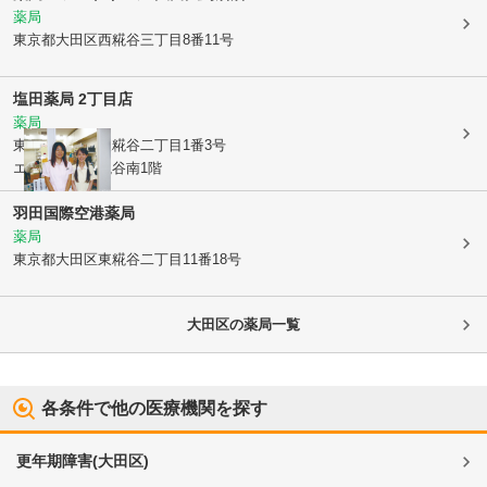
薬局
東京都大田区
西糀谷三丁目8番11号
塩田薬局 2丁目店
薬局
東京都大田区
東糀谷二丁目1番3号
エスポワール糀谷南1階
羽田国際空港薬局
薬局
東京都大田区
東糀谷二丁目11番18号
大田区
の薬局一覧
各条件で他の医療機関を探す
更年期障害
(
大田区
)