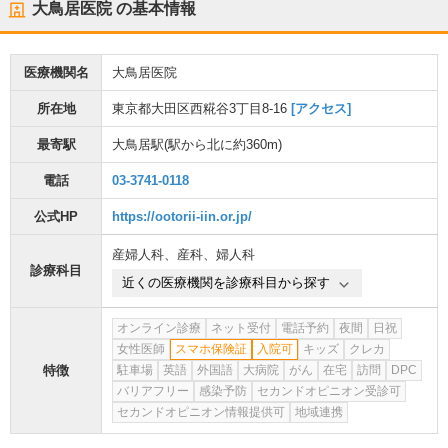
大鳥居医院
の基本情報
医療機関名
大鳥居医院
所在地
東京都大田区西糀谷3丁目8-16
[アクセス]
最寄駅
大鳥居駅
(駅から
北に約360m
)
電話
03-3741-0118
公式HP
https://ootorii-iin.or.jp/
産婦人科
、
産科
、
婦人科
診療科目
近くの医療機関を診療科目から探す
オンライン診療
ネット受付
電話予約
夜間
日祝
女性医師
スマホ保険証
入院可
キッズ
クレカ
特徴
駐車場
英語
外国語
大病院
がん
在宅
訪問
DPC
バリアフリー
感染予防
セカンドオピニオン受診可
セカンドオピニオン情報提供可
地域連携