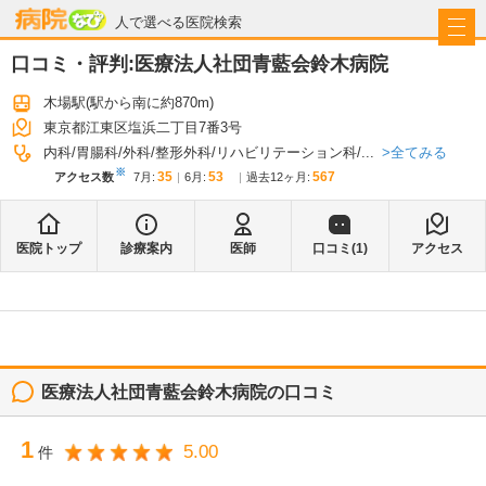
病院なび
人で選べる医院検索
口コミ・評判:
医療法人社団青藍会鈴木病院
木場駅
(駅から
南に約870m
)
東京都江東区塩浜二丁目7番3号
全てみる
内科
胃腸科
外科
整形外科
リハビリテーション科
...
※
35
53
567
アクセス数
7月
:
6月
:
過去12ヶ月:
医院トップ
診療案内
医師
口コミ(
1
)
アクセス
医療法人社団青藍会鈴木病院
の口コミ
1
5.00
件