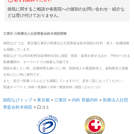
病気に関するご相談や各医院への個別のお問い合わせ・紹介な
どは受け付けておりません。
江東区
の
医療法人社団青藍会鈴木病院
情報
病院なび では、
東京都
江東区
の
医療法人社団青藍会鈴木病院
の
評判・求人・転職
情報
を掲載しています。
病院なび では市区町村別/診療科目別に病院・医院・薬局を探せるほか、予約ができる
医療機関や、キーワードでの検索も可能です。
病院を探したい時、診療時間を調べたい時、医師求人や看護師求人、薬剤師求人情報
を知りたい時に便利です。
また、役立つ医療コラムなども掲載していますので、是非ご覧になってください。
関連キーワード:
内科 / 胃腸科 / 外科 / 整形外科 / 病院 / かかりつけ
病院なびトップ
>
東京都
>
江東区
>
内科
胃腸内科
>
医療法人社団
青藍会鈴木病院
>
口コミ