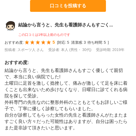
口コミを投稿する
結論から言うと、先生も看護師さんもすごく...
この口コミは1年以上前のものです
5
おすすめ度:
[
対応:
5
清潔感:
3
待ち時間:
5
]
投稿者: スポーツ人 さん
受診者: 本人 (男性・ 30代)
受診時期: 2019年
おすすめ度
:
結論から言うと、先生も看護師さんもすごく優しくて親切
で、本当に良い病院でした!
土曜日に足首を激しく捻挫して、痛みが激しくて足を床に着
くことも出来ないため歩けなくなり、日曜日に診てくれる病
院を探して受診。
外科専門の先生なのに整形外科のこともとてもお詳しいご様
子で、丁寧に優しく診察してもらいました。
自分が診察してもらった女性の先生と看護師さんがたまたま
すごく良い方々だった可能性はありますが、自分は困ったら
また是非診て頂きたいと思います。