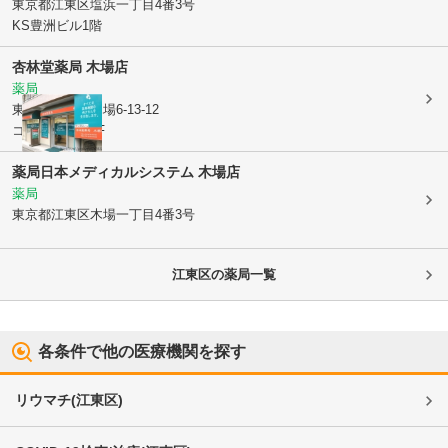
東京都江東区
塩浜一丁目4番3号
KS豊洲ビル1階
杏林堂薬局 木場店
薬局
東京都江東区
木場6-13-12
コーポ千代乃1F
薬局日本メディカルシステム 木場店
薬局
東京都江東区
木場一丁目4番3号
江東区
の薬局一覧
各条件で他の医療機関を探す
リウマチ
(
江東区
)