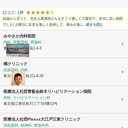
5
口コミ:
1
件
結論から言うと、先生も看護師さんもすごく優しくて親切で、本当に良い病院
でした! 土曜日に足首を激しく捻挫して、痛みが激し...
続きを読む
みやさか内科医院
内科, 呼吸器科, 胃腸科, ...
東京都江東区
塩浜1-4-3
橘クリニック
泌尿器科, 内科
東京都江東区
枝川1-6-20
医療法人社団青藍会鈴木リハビリテーション病院
内科, リハビリテーション科
東京都江東区
枝川三丁目8番13号
医療法人社団Plexus大江戸江東クリニック
消化器科, 精神科, 整形外科, ...