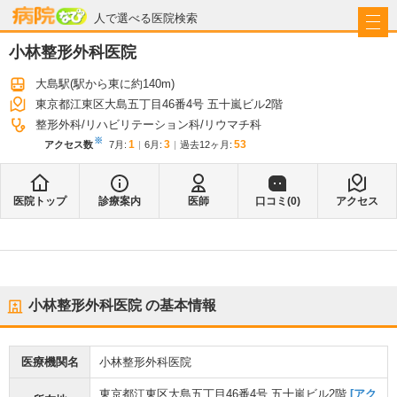
病院なび
人で選べる医院検索
小林整形外科医院
大島駅
(駅から
東に約140m
)
東京都江東区大島五丁目46番4号 五十嵐ビル2階
整形外科
リハビリテーション科
リウマチ科
※
1
3
53
アクセス数
7月
:
6月
:
過去12ヶ月:
医院トップ
診療案内
医師
口コミ(
0
)
アクセス
小林整形外科医院
の基本情報
医療機関名
小林整形外科医院
東京都江東区大島五丁目46番4号 五十嵐ビル2階
[アク