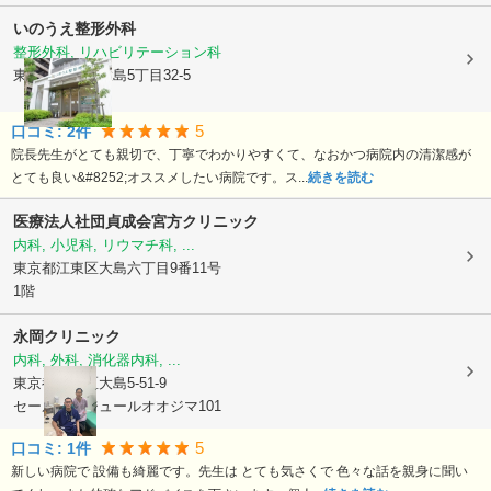
いのうえ整形外科
整形外科, リハビリテーション科
東京都江東区
大島5丁目32-5
5
口コミ:
2
件
院長先生がとても親切で、丁寧でわかりやすくて、なおかつ病院内の清潔感が
とても良い&#8252;オススメしたい病院です。ス...
続きを読む
医療法人社団貞成会宮方クリニック
内科, 小児科, リウマチ科, ...
東京都江東区
大島六丁目9番11号
1階
永岡クリニック
内科, 外科, 消化器内科, ...
東京都江東区
大島5-51-9
セールデセジュールオオジマ101
5
口コミ:
1
件
新しい病院で 設備も綺麗です。先生は とても気さくで 色々な話を親身に聞い