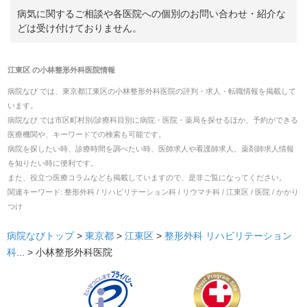
病気に関するご相談や各医院への個別のお問い合わせ・紹介な
どは受け付けておりません。
江東区
の
小林整形外科医院
情報
病院なび では、
東京都
江東区
の
小林整形外科医院
の
評判・求人・転職
情報を掲載して
います。
病院なび では市区町村別/診療科目別に病院・医院・薬局を探せるほか、予約ができる
医療機関や、キーワードでの検索も可能です。
病院を探したい時、診療時間を調べたい時、医師求人や看護師求人、薬剤師求人情報
を知りたい時に便利です。
また、役立つ医療コラムなども掲載していますので、是非ご覧になってください。
関連キーワード:
整形外科 / リハビリテーション科 / リウマチ科 / 江東区 / 医院 / かかり
つけ
病院なびトップ
>
東京都
>
江東区
>
整形外科
リハビリテーション
科
... >
小林整形外科医院