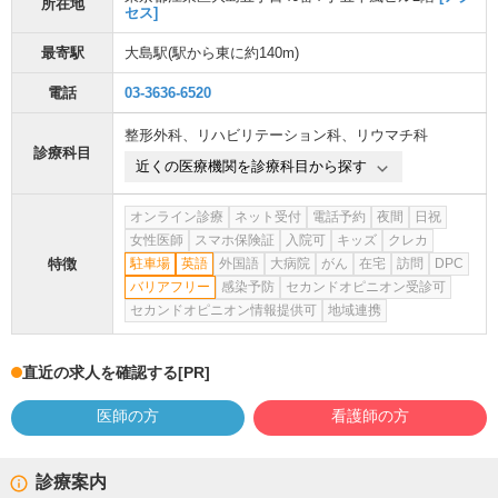
所在地
セス]
最寄駅
大島駅
(駅から
東に約140m
)
電話
03-3636-6520
整形外科
、
リハビリテーション科
、
リウマチ科
診療科目
近くの医療機関を診療科目から探す
オンライン診療
ネット受付
電話予約
夜間
日祝
女性医師
スマホ保険証
入院可
キッズ
クレカ
特徴
駐車場
英語
外国語
大病院
がん
在宅
訪問
DPC
バリアフリー
感染予防
セカンドオピニオン受診可
セカンドオピニオン情報提供可
地域連携
直近の求人を確認する
[PR]
医師の方
看護師の方
診療案内