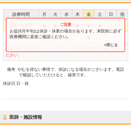
診療時間
月
火
水
木
金
土
日
祝
●
●
●
●
●
●
9:00
〜
13:00
お盆(8月中旬)は休診・休業の場合があります。来院前に必ず
●
●
●
●
医療機関に直接ご確認ください。
15:00
〜
18:30
×閉じる
診療時間・内容等について、事前に必ず医療機関に直接ご確認く
ださい。
備考:
やむを得ない事情で、休診になる場合がございます。電話
で確認していただけると、確実です。
休診日:
日・祝
医師・施設情報