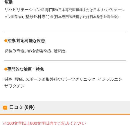
常勤
リハビリテーション科専門医
(日本専門医機構または日本リハビリテーシ
整形外科専門医
ョン医学会)
(日本専門医機構または日本整形外科学会)
治療/対応可能な疾患
脊柱側彎症
脊柱管狭窄症
腱鞘炎
専門的な治療・特色
鍼灸
腰痛
スポーツ整形外科/スポーツクリニック
インフルエン
ザワクチン
口コミ (0件)
※100文字以上800文字以内でご記入ください