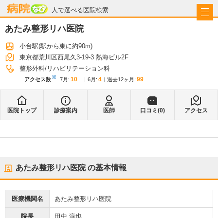
病院なび
人で選べる医院検索
あたみ整形リハ医院
小台駅
(駅から
東に約90m
)
東京都荒川区西尾久3-19-3 熱海ビル2F
整形外科
リハビリテーション科
※
10
4
99
アクセス数
7月
:
6月
:
過去12ヶ月:
医院トップ
診療案内
医師
口コミ(
0
)
アクセス
あたみ整形リハ医院
の基本情報
医療機関名
あたみ整形リハ医院
院長
田中 淳也