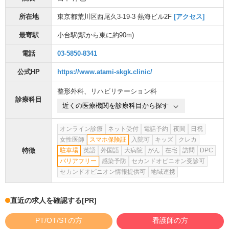
所在地
東京都荒川区西尾久3-19-3 熱海ビル2F
[アクセス]
最寄駅
小台駅
(駅から
東に約90m
)
電話
03-5850-8341
公式HP
https://www.atami-skgk.clinic/
整形外科
、
リハビリテーション科
診療科目
近くの医療機関を診療科目から探す
オンライン診療
ネット受付
電話予約
夜間
日祝
女性医師
スマホ保険証
入院可
キッズ
クレカ
特徴
駐車場
英語
外国語
大病院
がん
在宅
訪問
DPC
バリアフリー
感染予防
セカンドオピニオン受診可
セカンドオピニオン情報提供可
地域連携
直近の求人を確認する
[PR]
PT/OT/STの方
看護師の方