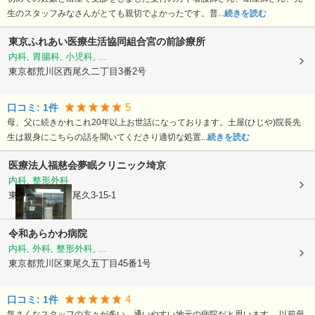
生のスタッフみなさんがとても親切でよかったです。普...
続きを読む
東京ふれあい医療生活協同組合宮の前診療所
内科, 胃腸科, 小児科, ...
東京都荒川区
西尾久二丁目3番2号
5
口コミ:
1
件
母、父に続きかれこれ20年以上お世話になっております。土屋(ひじや)院長先
生は親身にこちらの話を聞いてくださり適切な処置...
続きを読む
医療法人福慈会
夢眠クリニック埼京
内科, 整形外科
東京都荒川区
西尾久3-15-1
令和あらかわ病院
内科, 外科, 整形外科, ...
東京都荒川区
東尾久五丁目45番1号
4
口コミ:
1
件
気さくなスタッフの方々が多い、通いやすい地元の病院だと思います。 以前母