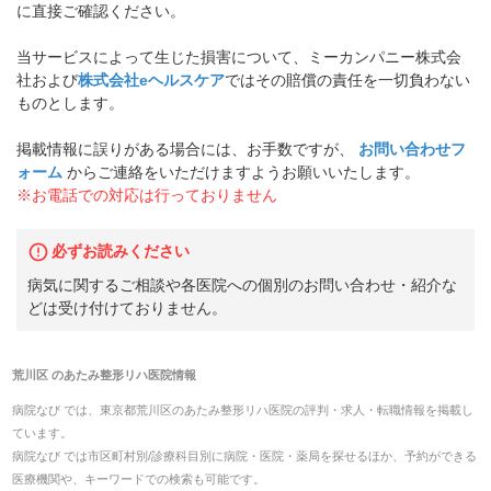
に直接ご確認ください。
当サービスによって生じた損害について、ミーカンパニー株式会
社および
株式会社eヘルスケア
ではその賠償の責任を一切負わない
ものとします。
掲載情報に誤りがある場合には、お手数ですが、
お問い合わせフ
ォーム
からご連絡をいただけますようお願いいたします。
※お電話での対応は行っておりません
必ずお読みください
病気に関するご相談や各医院への個別のお問い合わせ・紹介な
どは受け付けておりません。
荒川区
の
あたみ整形リハ医院
情報
病院なび では、
東京都
荒川区
の
あたみ整形リハ医院
の
評判・求人・転職
情報を掲載し
ています。
病院なび では市区町村別/診療科目別に病院・医院・薬局を探せるほか、予約ができる
医療機関や、キーワードでの検索も可能です。