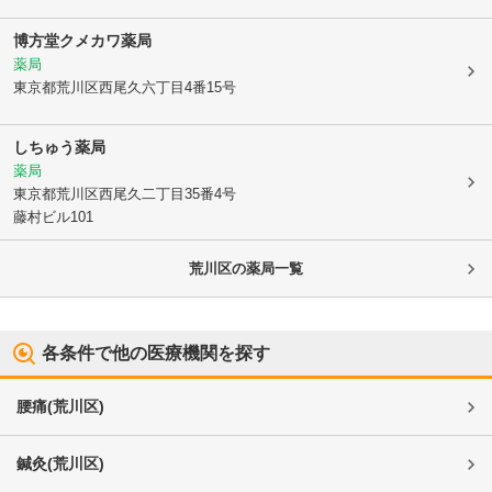
博方堂クメカワ薬局
薬局
東京都荒川区
西尾久六丁目4番15号
しちゅう薬局
薬局
東京都荒川区
西尾久二丁目35番4号
藤村ビル101
荒川区
の薬局一覧
各条件で他の医療機関を探す
腰痛
(
荒川区
)
鍼灸
(
荒川区
)