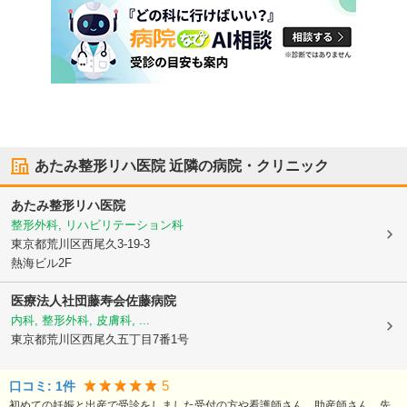
あたみ整形リハ医院
近隣の病院・クリニック
あたみ整形リハ医院
整形外科, リハビリテーション科
東京都荒川区
西尾久3-19-3
熱海ビル2F
医療法人社団藤寿会佐藤病院
内科, 整形外科, 皮膚科, ...
東京都荒川区
西尾久五丁目7番1号
5
口コミ:
1
件
初めての妊娠と出産で受診をしました受付の方や看護師さん、助産師さん、先