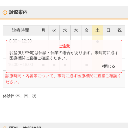
診療案内
診療時間
月
火
水
木
金
土
日
祝
●
8:30
〜
12:30
●
●
●
●
お盆(8月中旬)は休診・休業の場合があります。来院前に必ず
8:30
〜
13:30
医療機関に直接ご確認ください。
●
●
●
●
16:00
〜
18:00
×閉じる
診療時間・内容等について、事前に必ず医療機関に直接ご確認く
ださい。
休診日:
木、日、祝