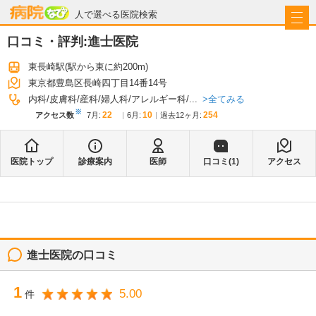
病院なび
人で選べる医院検索
口コミ・評判:
進士医院
東長崎駅
(駅から
東に約200m
)
東京都豊島区長崎四丁目14番14号
全てみる
内科
皮膚科
産科
婦人科
アレルギー科
...
※
22
10
254
アクセス数
7月
:
6月
:
過去12ヶ月:
医院トップ
診療案内
医師
口コミ(
1
)
アクセス
進士医院
の口コミ
1
5.00
件