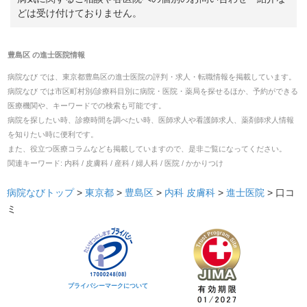
どは受け付けておりません。
豊島区
の
進士医院
情報
病院なび では、
東京都
豊島区
の
進士医院
の
評判・求人・転職
情報を掲載しています。
病院なび では市区町村別/診療科目別に病院・医院・薬局を探せるほか、予約ができる
医療機関や、キーワードでの検索も可能です。
病院を探したい時、診療時間を調べたい時、医師求人や看護師求人、薬剤師求人情報
を知りたい時に便利です。
また、役立つ医療コラムなども掲載していますので、是非ご覧になってください。
関連キーワード:
内科 / 皮膚科 / 産科 / 婦人科 / 医院 / かかりつけ
病院なびトップ
>
東京都
>
豊島区
>
内科
皮膚科
>
進士医院
>
口コ
ミ
プライバシーマークについて