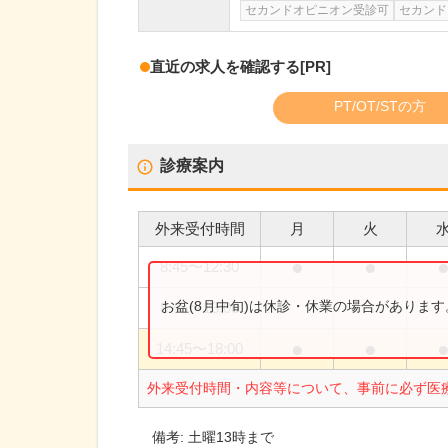
セカンドオピニオン受診可
セカンド
直近の求人を確認する
[PR]
PT/OT/STの方
診療案内
外来受付時間
月
火
●
●
8:45
〜
12:30
お盆(8月中旬)は休診・休業の場合がありま
8:45
〜
13:00
●
●
14:45
〜
18:00
外来受付時間・内容等について、事前に必ず医
備考:
土曜13時まで