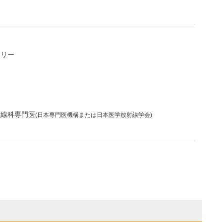
フリー
射線科専門医
(日本専門医機構または日本医学放射線学会)