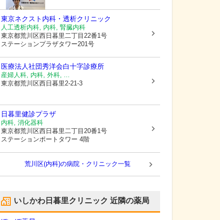
東京ネクスト内科・透析クリニック
人工透析内科, 内科, 腎臓内科
東京都荒川区
西日暮里二丁目22番1号
ステーションプラザタワー201号
医療法人社団秀洋会
白十字診療所
産婦人科, 内科, 外科, ...
東京都荒川区
西日暮里2-21-3
日暮里健診プラザ
内科, 消化器科
東京都荒川区
西日暮里二丁目20番1号
ステーションポートタワー 4階
荒川区(内科)の病院・クリニック一覧
いしかわ日暮里クリニック
近隣の薬局