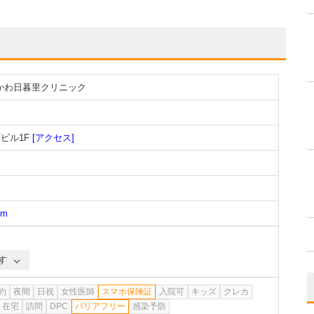
しかわ日暮里クリニック
Tビル1F
[アクセス]
om
す
約
夜間
日祝
女性医師
スマホ保険証
入院可
キッズ
クレカ
在宅
訪問
DPC
バリアフリー
感染予防