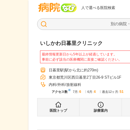
病院なび
人で選べる医院検索
いしかわ日暮里クリニック
最終情報更新日から5年以上が経過しています。
事前に必ず該当の医療機関に直接ご確認ください。
日暮里駅
(駅から
北に約270m
)
東京都荒川区西日暮里2丁目26-9 STビル1F
内科
外科
放射線科
※
6
4
51
アクセス数
7月
:
6月
:
過去12ヶ月:
医院トップ
診療案内