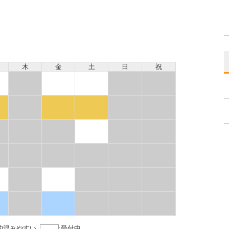
木
金
土
日
祝
的混みやすい
:
受付中