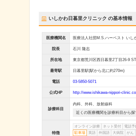
いしかわ日暮里クリニック
の基本情報
医療機関名
医療法人社団M.S.ハーベスト い
院長
石川 隆志
所在地
東京都荒川区西日暮里2丁目26-9 S
最寄駅
日暮里駅
(駅から
北に約270m
)
電話
03-5850-5071
公式HP
http://www.ishikawa-nippori-clinic.c
内科
、
外科
、
放射線科
診療科目
近くの医療機関を診療科目から探
オンライン診療
ネット受付
電話予
特徴
駐車場
英語
外国語
大病院
がん