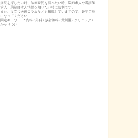
病院を探したい時、診療時間を調べたい時、医師求人や看護師
求人、薬剤師求人情報を知りたい時に便利です。
また、役立つ医療コラムなども掲載していますので、是非ご覧
になってください。
関連キーワード:
内科 / 外科 / 放射線科 / 荒川区 / クリニック /
かかりつけ