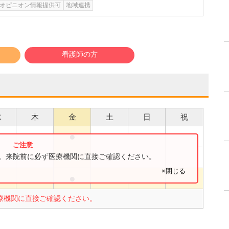
オピニオン情報提供可
地域連携
看護師の方
水
木
金
土
日
祝
●
●
●
す。来院前に必ず医療機関に直接ご確認ください。
×閉じる
●
●
療機関に直接ご確認ください。