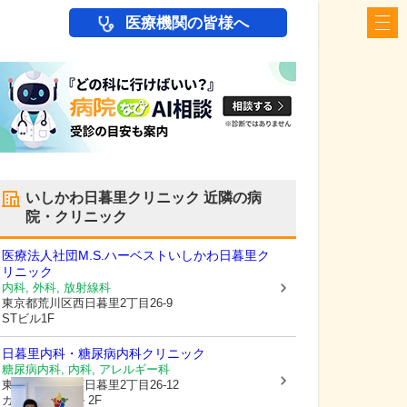
医療機関の皆様へ
いしかわ日暮里クリニック
近隣の病
院・クリニック
医療法人社団M.S.ハーベスト
いしかわ日暮里ク
リニック
内科, 外科, 放射線科
東京都荒川区
西日暮里2丁目26-9
STビル1F
日暮里内科・糖尿病内科クリニック
糖尿病内科, 内科, アレルギー科
東京都荒川区
西日暮里2丁目26-12
ガーネットビル 2F