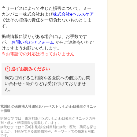
当サービスによって生じた損害について、ミー
カンパニー株式会社および
株式会社eヘルスケア
ではその賠償の責任を一切負わないものとしま
す。
掲載情報に誤りがある場合には、お手数です
が、
お問い合わせフォーム
からご連絡をいただ
けますようお願いいたします。
※お電話での対応は行っておりません
必ずお読みください
病気に関するご相談や各医院への個別のお問
い合わせ・紹介などは受け付けておりませ
ん。
荒川区
の
医療法人社団M.S.ハーベスト いしかわ日暮里クリニッ
ク
情報
病院なび では、
東京都
荒川区
の
いしかわ日暮里クリニック
の
評
判・求人・転職
情報を掲載しています。
病院なび では市区町村別/診療科目別に病院・医院・薬局を探せ
るほか、予約ができる医療機関や、キーワードでの検索も可能
です。