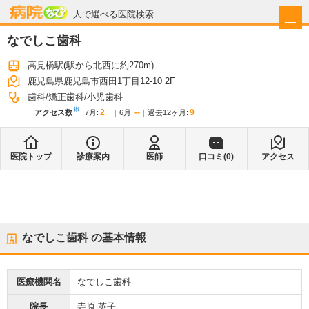
病院なび
人で選べる医院検索
なでしこ歯科
高見橋駅
(駅から
北西に約270m
)
鹿児島県鹿児島市西田1丁目12-10 2F
歯科
矯正歯科
小児歯科
※
2
--
9
アクセス数
7月
:
6月
:
過去12ヶ月:
医院トップ
診療案内
医師
口コミ(
0
)
アクセス
なでしこ歯科
の基本情報
医療機関名
なでしこ歯科
院長
寺原 英子