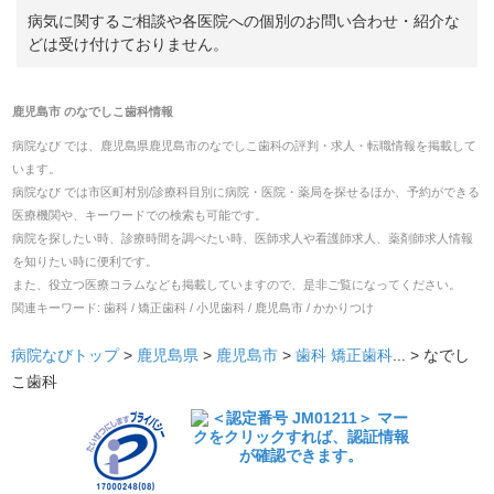
病気に関するご相談や各医院への個別のお問い合わせ・紹介な
どは受け付けておりません。
鹿児島市
の
なでしこ歯科
情報
病院なび では、
鹿児島県
鹿児島市
の
なでしこ歯科
の
評判・求人・転職
情報を掲載して
います。
病院なび では市区町村別/診療科目別に病院・医院・薬局を探せるほか、予約ができる
医療機関や、キーワードでの検索も可能です。
病院を探したい時、診療時間を調べたい時、医師求人や看護師求人、薬剤師求人情報
を知りたい時に便利です。
また、役立つ医療コラムなども掲載していますので、是非ご覧になってください。
関連キーワード:
歯科 / 矯正歯科 / 小児歯科 / 鹿児島市 / かかりつけ
病院なびトップ
>
鹿児島県
>
鹿児島市
>
歯科
矯正歯科
... >
なでし
こ歯科