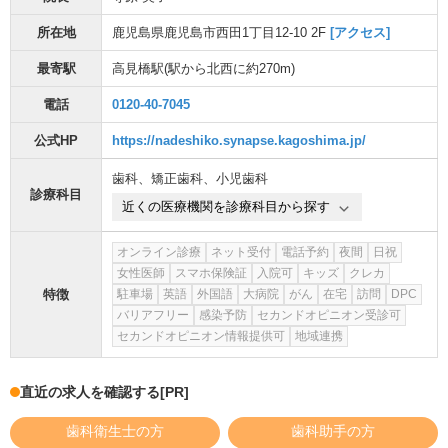
所在地
鹿児島県鹿児島市西田1丁目12-10 2F
[アクセス]
最寄駅
高見橋駅
(駅から
北西に約270m
)
電話
0120-40-7045
公式HP
https://nadeshiko.synapse.kagoshima.jp/
歯科
、
矯正歯科
、
小児歯科
診療科目
近くの医療機関を診療科目から探す
オンライン診療
ネット受付
電話予約
夜間
日祝
女性医師
スマホ保険証
入院可
キッズ
クレカ
特徴
駐車場
英語
外国語
大病院
がん
在宅
訪問
DPC
バリアフリー
感染予防
セカンドオピニオン受診可
セカンドオピニオン情報提供可
地域連携
直近の求人を確認する
[PR]
歯科衛生士の方
歯科助手の方