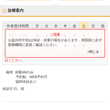
診療案内
外来受付時間
月
火
水
木
金
土
日
祝
●
●
●
●
●
●
9:00
〜
13:00
お盆(8月中旬)は休診・休業の場合があります。来院前に必ず
●
●
●
●
●
医療機関に直接ご確認ください。
15:00
〜
19:00
×閉じる
外来受付時間・内容等について、事前に必ず医療機関に直接ご確
認ください。
備考:
水曜AMのみ
予約制、WEB予約可
臨時休診あり
休診日:
日、祝