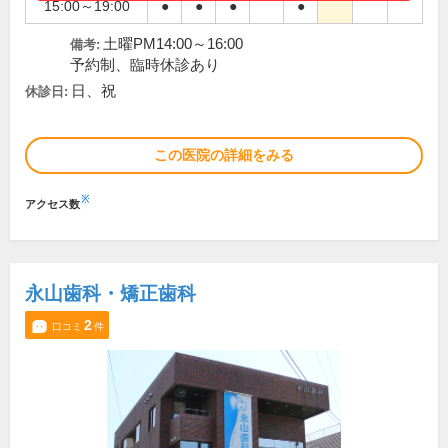
15:00～19:00
●
●
●
●
土曜PM14:00～16:00
備考:
予約制、臨時休診あり
日、祝
休診日:
この医院の詳細をみる
※
アクセス数
永山歯科・矯正歯科
2
口コミ
件