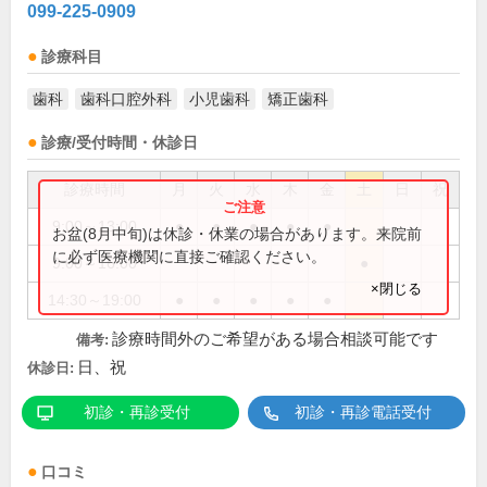
099-225-0909
診療科目
歯科
歯科口腔外科
小児歯科
矯正歯科
診療/受付時間・休診日
診療時間
月
火
水
木
金
土
日
祝
9:00～13:00
●
●
●
●
●
お盆(8月中旬)は休診・休業の場合があります。来院前
に必ず医療機関に直接ご確認ください。
9:00～16:00
●
×閉じる
14:30～19:00
●
●
●
●
●
診療時間外のご希望がある場合相談可能です
備考:
日、祝
休診日:
初診・再診受付
初診・再診電話受付
口コミ