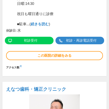
日曜:14:30
祝日も曜日通りに診療
■駐車...(
続きを読む
)
水
休診日:
初診受付
初診・再診電話受付
この医院の詳細をみる
※
アクセス数
えなつ歯科・矯正クリニック