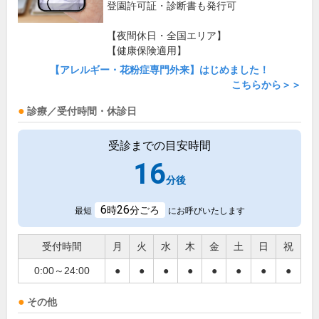
登園許可証・診断書も発行可
【夜間休日・全国エリア】
【健康保険適用】
【アレルギー・花粉症専門外来】はじめました！
こちらから＞＞
診療／受付時間・休診日
受診までの目安時間
16
分後
6
26
時
分ごろ
最短
にお呼びいたします
受付時間
月
火
水
木
金
土
日
祝
0:00～24:00
●
●
●
●
●
●
●
●
その他