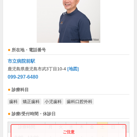
所在地・電話番号
市立病院前駅
鹿児島県鹿児島市武3丁目10-4
[地図]
099-297-6480
診療科目
歯科
矯正歯科
小児歯科
歯科口腔外科
診療/受付時間・休診日
診療時間
月
火
水
木
金
土
日
祝