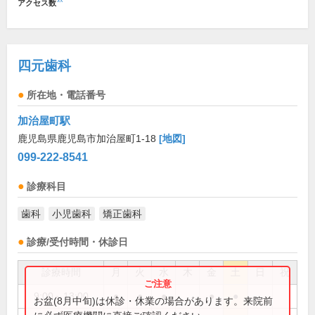
アクセス数
四元歯科
所在地・電話番号
加治屋町駅
鹿児島県鹿児島市加治屋町1-18
[地図]
099-222-8541
診療科目
歯科
小児歯科
矯正歯科
診療/受付時間・休診日
診療時間
月
火
水
木
金
土
日
祝
9:00～13:00
●
●
●
●
●
お盆(8月中旬)は休診・休業の場合があります。来院前