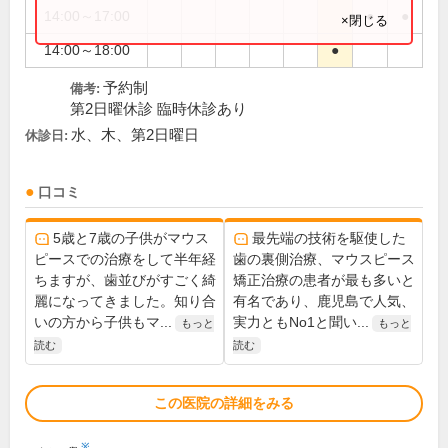
14:00～17:00
●
●
×閉じる
14:00～18:00
●
予約制
備考:
第2日曜休診 臨時休診あり
水、木、第2日曜日
休診日:
口コミ
5歳と7歳の子供がマウス
最先端の技術を駆使した
ピースでの治療をして半年経
歯の裏側治療、マウスピース
ちますが、歯並びがすごく綺
矯正治療の患者が最も多いと
麗になってきました。知り合
有名であり、鹿児島で人気、
いの方から子供もマ...
実力ともNo1と聞い...
もっと
もっと
読む
読む
この医院の詳細をみる
※