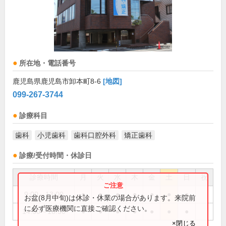
所在地・電話番号
鹿児島県鹿児島市卸本町8-6
[地図]
099-267-3744
診療科目
歯科
小児歯科
歯科口腔外科
矯正歯科
診療/受付時間・休診日
診療時間
月
火
水
木
金
土
日
祝
9:00～13:00
●
●
●
●
●
●
●
お盆(8月中旬)は休診・休業の場合があります。来院前
に必ず医療機関に直接ご確認ください。
14:30～18:30
●
●
●
●
●
●
●
×閉じる