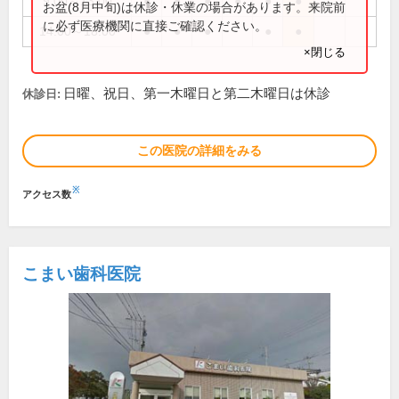
9:00～13:00
●
●
●
●
●
●
お盆(8月中旬)は休診・休業の場合があります。来院前
に必ず医療機関に直接ご確認ください。
14:00～18:00
●
●
●
●
●
×閉じる
日曜、祝日、第一木曜日と第二木曜日は休診
休診日:
この医院の詳細をみる
※
アクセス数
こまい歯科医院