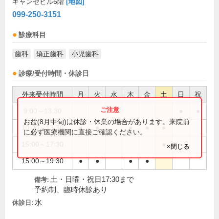
キャンセビル6階
[地図]
099-250-3151
診療科目
歯科
矯正歯科
小児歯科
診療/受付時間・休診日
外来受付時間
月
火
水
木
金
土
日
祝
9:00～13:30
●
●
お盆(8月中旬)は休診・休業の場合があります。来院前
10:00～13:30
●
●
●
●
●
に必ず医療機関に直接ご確認ください。
15:00～17:30
●
×閉じる
15:00～19:30
●
●
●
●
土・日曜・祝日17:30まで
備考:
予約制、臨時休診あり
水
休診日: