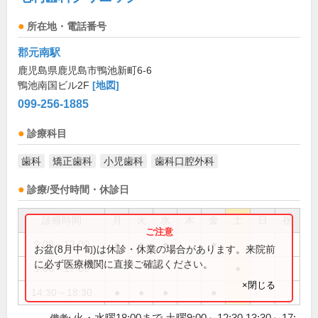
所在地・電話番号
郡元南駅
鹿児島県鹿児島市鴨池新町6-6
鴨池南国ビル2F
[地図]
099-256-1885
診療科目
歯科
矯正歯科
小児歯科
歯科口腔外科
診療/受付時間・休診日
診療時間
月
火
水
木
金
土
日
祝
9:00～13:00
●
●
●
●
お盆(8月中旬)は休診・休業の場合があります。来院前
に必ず医療機関に直接ご確認ください。
9:00～17:00
●
×閉じる
14:30～18:30
●
●
●
●