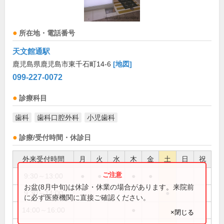
所在地・電話番号
天文館通駅
鹿児島県鹿児島市東千石町14-6
[地図]
099-227-0072
診療科目
歯科
歯科口腔外科
小児歯科
診療/受付時間・休診日
外来受付時間
月
火
水
木
金
土
日
祝
9:30～13:00
●
●
●
●
●
お盆(8月中旬)は休診・休業の場合があります。来院前
9:30～14:00
●
に必ず医療機関に直接ご確認ください。
14:00～16:00
●
×閉じる