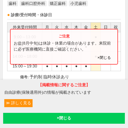
歯科
歯科口腔外科
矯正歯科
小児歯科
診療/受付時間・休診日
外来受付時間
月
火
水
木
金
土
日
祝
9:00～13:00
●
お盆(8月中旬)は休診・休業の場合があります。来院前
10:00～13:30
●
●
●
●
●
に必ず医療機関に直接ご確認ください。
14:00～18:00
●
×閉じる
15:00～19:30
●
●
●
●
●
予約制 臨時休診あり
備考:
日、祝、水曜と木曜日が交互に休診あり
休診日:
【掲載情報に関するご注意】
自由診療(保険適用外)の情報が掲載されています
この医院の詳細をみる
詳しく見る
条件変更
9
※
予約/受付
現在診療
現在地
アクセス数