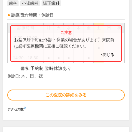
歯科
小児歯科
矯正歯科
診療/受付時間・休診日
診療時間
月
火
水
木
金
土
日
祝
9:00～13:00
●
●
●
●
●
お盆(8月中旬)は休診・休業の場合があります。来院前
に必ず医療機関に直接ご確認ください。
14:30～17:00
●
×閉じる
14:30～18:30
●
●
●
●
予約制 臨時休診あり
備考:
木、日、祝
休診日:
この医院の詳細をみる
※
アクセス数