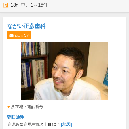
18
件中、
1～15件
ながい正彦歯科
3
口コミ
件
所在地・電話番号
朝日通駅
鹿児島県鹿児島市名山町10-4
[地図]