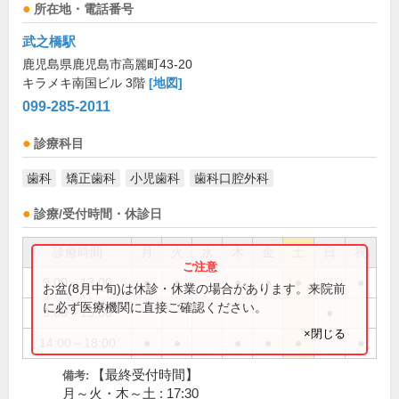
所在地・電話番号
武之橋駅
鹿児島県鹿児島市高麗町43-20
キラメキ南国ビル 3階
[地図]
099-285-2011
診療科目
歯科
矯正歯科
小児歯科
歯科口腔外科
診療/受付時間・休診日
診療時間
月
火
水
木
金
土
日
祝
9:00～13:00
●
●
●
●
●
●
お盆(8月中旬)は休診・休業の場合があります。来院前
に必ず医療機関に直接ご確認ください。
9:00～15:00
●
×閉じる
14:00～18:00
●
●
●
●
●
●
【最終受付時間】
備考:
月～火・木～土 : 17:30