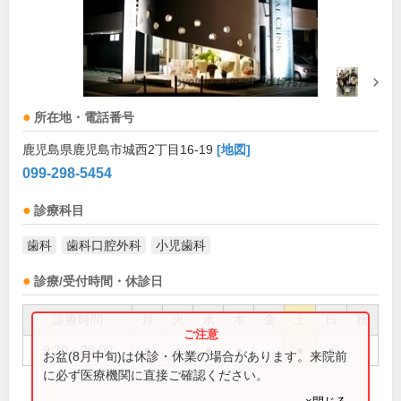
所在地・電話番号
鹿児島県鹿児島市城西2丁目16-19
[地図]
099-298-5454
診療科目
歯科
歯科口腔外科
小児歯科
診療/受付時間・休診日
診療時間
月
火
水
木
金
土
日
祝
9:30～20:00
●
●
●
●
●
●
お盆(8月中旬)は休診・休業の場合があります。来院前
に必ず医療機関に直接ご確認ください。