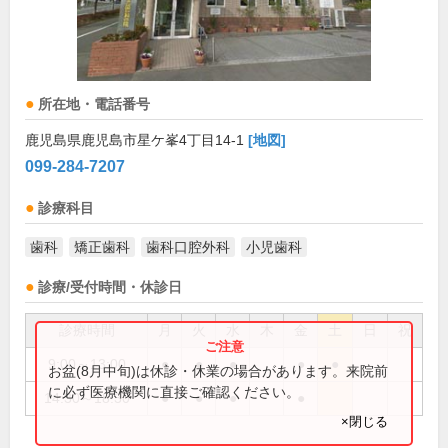
所在地・電話番号
鹿児島県鹿児島市星ケ峯4丁目14-1
[地図]
099-284-7207
診療科目
歯科
矯正歯科
歯科口腔外科
小児歯科
診療/受付時間・休診日
診療時間
月
火
水
木
金
土
日
祝
9:00～13:00
●
●
●
●
●
お盆(8月中旬)は休診・休業の場合があります。来院前
に必ず医療機関に直接ご確認ください。
14:30～18:30
●
●
●
●
×閉じる