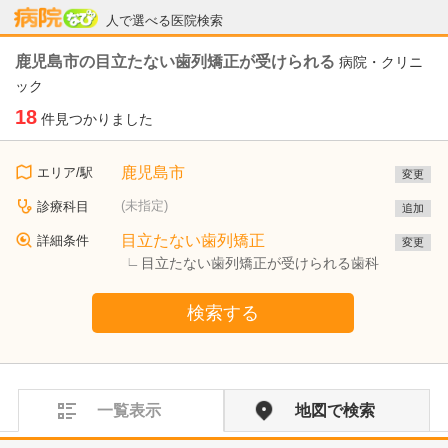
病院なび
人で選べる医院検索
鹿児島市の目立たない歯列矯正が受けられる
病院・クリニ
ック
18
件見つかりました
鹿児島市
エリア/駅
変更
(未指定)
診療科目
追加
目立たない歯列矯正
詳細条件
変更
目立たない歯列矯正が受けられる歯科
検索する
一覧表示
地図で検索