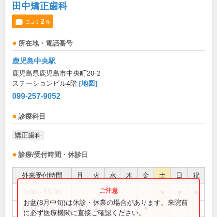
田中矯正歯科
2
口コミ
件
所在地・電話番号
鹿児島中央駅
鹿児島県鹿児島市中央町20-2
ステーションビル4階
[地図]
099-257-9052
診療科目
矯正歯科
診療/受付時間・休診日
外来受付時間
月
火
水
木
金
土
日
祝
9:00～13:00
●
●
●
お盆(8月中旬)は休診・休業の場合があります。来院前
13:00～19:00
●
●
●
に必ず医療機関に直接ご確認ください。