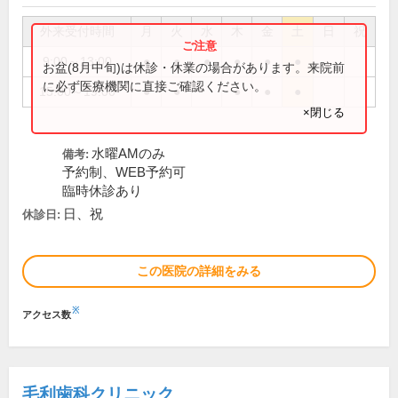
外来受付時間
月
火
水
木
金
土
日
祝
9:00～13:00
●
●
●
●
●
●
お盆(8月中旬)は休診・休業の場合があります。来院前
に必ず医療機関に直接ご確認ください。
15:00～19:00
●
●
●
●
●
×閉じる
水曜AMのみ
備考:
予約制、WEB予約可
臨時休診あり
日、祝
休診日:
この医院の詳細をみる
※
アクセス数
毛利歯科クリニック