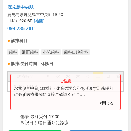
鹿児島中央駅
鹿児島県鹿児島市中央町19-40
Li-Ka1920 6F
[地図]
099-285-2011
診療科目
歯科
矯正歯科
小児歯科
歯科口腔外科
診療/受付時間・休診日
診療時間
月
火
水
木
金
土
日
祝
9:00～18:00
●
●
●
●
●
●
●
お盆(8月中旬)は休診・休業の場合があります。来院前
に必ず医療機関に直接ご確認ください。
×閉じる
最終受付 17:30
備考:
※祝日も曜日通りに診療