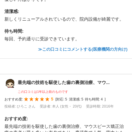
清潔感
:
新しくリニューアルされているので、院内設備が綺麗です。
待ち時間
:
毎回、予約通りに受診できています。
≫この口コミにコメントする(医療機関の方向け)
最先端の技術を駆使した歯の裏側治療、マウ...
この口コミは1年以上前のものです
5
おすすめ度:
[
対応:
5
清潔感:
5
待ち時間:
4
]
投稿者: ひろこ さん
受診者: 本人 (女性・ 20代)
受診時期: 2016年
おすすめ度
:
最先端の技術を駆使した歯の裏側治療、マウスピース矯正治