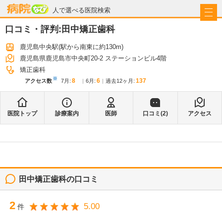
病院なび
人で選べる医院検索
口コミ・評判:
田中矯正歯科
鹿児島中央駅
(駅から
南東に約130m
)
鹿児島県鹿児島市中央町20-2 ステーションビル4階
矯正歯科
※
8
6
137
アクセス数
7月
:
6月
:
過去12ヶ月:
医院トップ
診療案内
医師
口コミ(
2
)
アクセス
田中矯正歯科
の口コミ
2
5.00
件