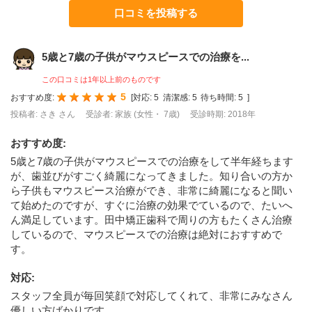
口コミを投稿する
5歳と7歳の子供がマウスピースでの治療を...
この口コミは1年以上前のものです
5
おすすめ度:
[
対応:
5
清潔感:
5
待ち時間:
5
]
投稿者: さき さん
受診者: 家族 (女性・ 7歳)
受診時期: 2018年
おすすめ度
:
5歳と7歳の子供がマウスピースでの治療をして半年経ちます
が、歯並びがすごく綺麗になってきました。知り合いの方か
ら子供もマウスピース治療ができ、非常に綺麗になると聞い
て始めたのですが、すぐに治療の効果でているので、たいへ
ん満足しています。田中矯正歯科で周りの方もたくさん治療
しているので、マウスピースでの治療は絶対におすすめで
す。
対応
:
スタッフ全員が毎回笑顔で対応してくれて、非常にみなさん
優しい方ばかりです。