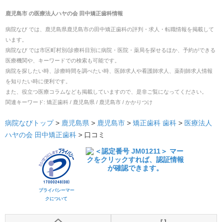
鹿児島市
の
医療法人ハヤの会 田中矯正歯科
情報
病院なび では、
鹿児島県
鹿児島市
の
田中矯正歯科
の
評判・求人・転職
情報を掲載して
います。
病院なび では市区町村別/診療科目別に病院・医院・薬局を探せるほか、予約ができる
医療機関や、キーワードでの検索も可能です。
病院を探したい時、診療時間を調べたい時、医師求人や看護師求人、薬剤師求人情報
を知りたい時に便利です。
また、役立つ医療コラムなども掲載していますので、是非ご覧になってください。
関連キーワード:
矯正歯科 / 鹿児島県 / 鹿児島市 / かかりつけ
病院なびトップ
>
鹿児島県
>
鹿児島市
>
矯正歯科
歯科
>
医療法人
ハヤの会 田中矯正歯科
>
口コミ
プライバシーマー
クについて