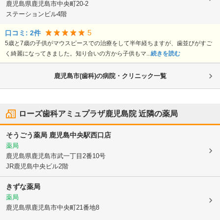
鹿児島県鹿児島市
中央町20-2
ステーションビル4階
5
口コミ:
2
件
5歳と7歳の子供がマウスピースでの治療をして半年経ちますが、歯並びがすご
く綺麗になってきました。知り合いの方から子供もマ...
続きを読む
鹿児島市(歯科)の病院・クリニック一覧
ローズ歯科アミュプラザ鹿児島院
近隣の薬局
そうごう薬局 鹿児島中央駅西口店
薬局
鹿児島県鹿児島市
武一丁目2番10号
JR鹿児島中央ビル2階
きずな薬局
薬局
鹿児島県鹿児島市
中央町21番地8