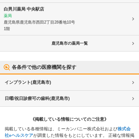
白男川薬局 中央駅店
薬局
鹿児島県鹿児島市
西田2丁目28番地10号
1階
鹿児島市
の薬局一覧
各条件で他の医療機関を探す
インプラント
(
鹿児島市
)
日曜/祝日診療可の歯科
(
鹿児島市
)
《掲載している情報についてのご注意》
掲載している各種情報は、ミーカンパニー株式会社および
株式会
社eヘルスケア
が調査した情報をもとにしています。 正確な情報掲