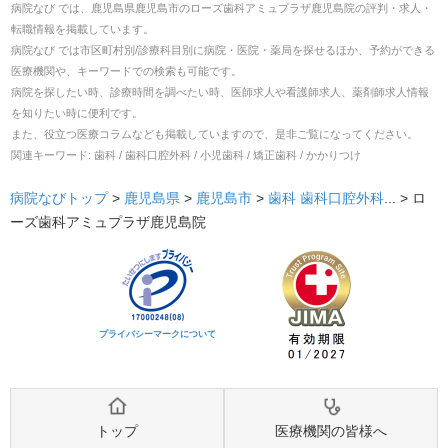
病院なび では、
鹿児島県
鹿児島市
の
ローズ歯科アミュプラザ鹿児島院
の
評判・求人・
転職
情報を掲載しています。
病院なび では市区町村別/診療科目別に病院・医院・薬局を探せるほか、予約ができる
医療機関や、キーワードでの検索も可能です。
病院を探したい時、診療時間を調べたい時、医師求人や看護師求人、薬剤師求人情報
を知りたい時に便利です。
また、役立つ医療コラムなども掲載していますので、是非ご覧になってください。
関連キーワード:
歯科 / 歯科口腔外科 / 小児歯科 / 矯正歯科 / かかりつけ
病院なびトップ
>
鹿児島県
>
鹿児島市
>
歯科
歯科口腔外科
... >
ロ
ーズ歯科アミュプラザ鹿児島院
プライバシーマークについて
トップ
医療機関の皆様へ