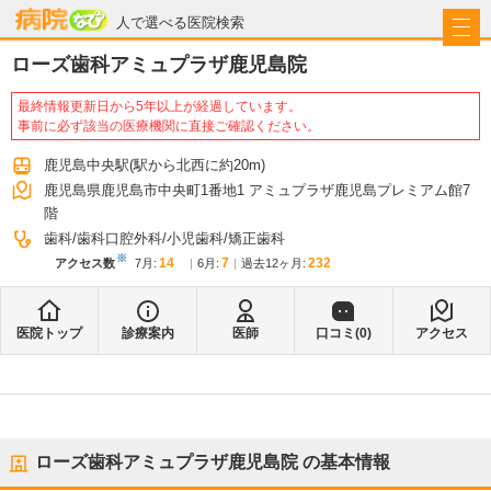
病院なび
人で選べる医院検索
ローズ歯科アミュプラザ鹿児島院
最終情報更新日から5年以上が経過しています。
事前に必ず該当の医療機関に直接ご確認ください。
鹿児島中央駅
(駅から
北西に約20m
)
鹿児島県鹿児島市中央町1番地1 アミュプラザ鹿児島プレミアム館7
階
歯科
歯科口腔外科
小児歯科
矯正歯科
※
14
7
232
アクセス数
7月
:
6月
:
過去12ヶ月:
医院トップ
診療案内
医師
口コミ(
0
)
アクセス
ローズ歯科アミュプラザ鹿児島院
の基本情報