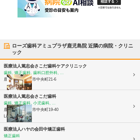
ローズ歯科アミュプラザ鹿児島院
近隣の病院・クリニ
ック
医療法人篤志会
さこだ歯科ケアクリニック
歯科, 矯正歯科, 歯科口腔外科, ...
鹿児島県鹿児島市
中央町21-6
医療法人篤志会
さこだ歯科
歯科, 矯正歯科, 小児歯科, ...
鹿児島県鹿児島市
中央町19-40
Li-Ka1920 6F
医療法人ハヤの会
田中矯正歯科
矯正歯科