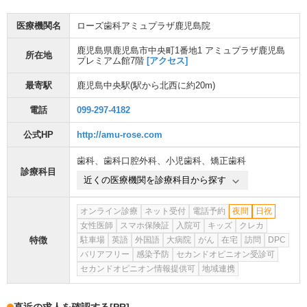
医療機関名
ローズ歯科アミュプラザ鹿児島院
鹿児島県鹿児島市中央町1番地1 アミュプラザ鹿児島
所在地
プレミアム館7階
[アクセス]
最寄駅
鹿児島中央駅
(駅から
北西に約20m
)
電話
099-297-4182
公式HP
http://amu-rose.com
歯科
、
歯科口腔外科
、
小児歯科
、
矯正歯科
診療科目
近くの医療機関を診療科目から探す
オンライン診療
ネット受付
電話予約
夜間
日祝
女性医師
スマホ保険証
入院可
キッズ
クレカ
特徴
駐車場
英語
外国語
大病院
がん
在宅
訪問
DPC
バリアフリー
感染予防
セカンドオピニオン受診可
セカンドオピニオン情報提供可
地域連携