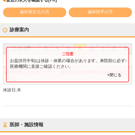
直近の求人を確認する
[PR]
歯科衛生士の方
歯科助手の方
診療案内
診療時間
月
火
水
木
金
土
日
祝
●
●
●
●
●
●
●
10:00
〜
21:00
お盆(8月中旬)は休診・休業の場合があります。来院前に必ず
医療機関に直接ご確認ください。
診療時間・内容等について、事前に必ず医療機関に直接ご確認く
×閉じる
ださい。
休診日:
木
医師・施設情報