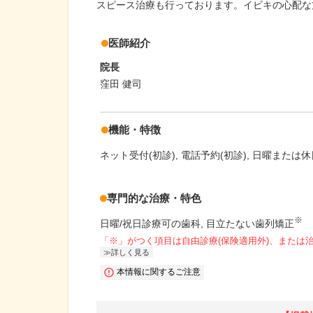
スピース治療も行っております。イビキの心配な
医師紹介
院長
窪田 健司
機能・特徴
ネット受付(初診)
電話予約(初診)
日曜または休
専門的な治療・特色
※
日曜/祝日診療可の歯科
目立たない歯列矯正
「※」がつく項目は自由診療(保険適用外)、または
詳しく見る
本情報に関するご注意