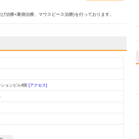
び治療<裏側治療、マウスピース治療)を行っております。
ーションビル4階
[アクセス]
)