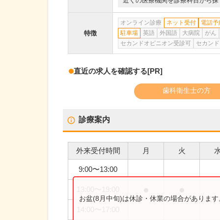
近くの医療機関を診療科目から探
オンライン診療
ネット受付
電話予
特徴
駐車場
英語
外国語
大病院
がん
セカンドオピニオン受診可
セカンド
直近の求人を確認する
[PR]
歯科衛生士の方
診療案内
外来受付時間
月
火
9:00
〜
13:00
●
●
13:00
〜
19:00
お盆(8月中旬)は休診・休業の場合がありま
14:00
〜
17:00