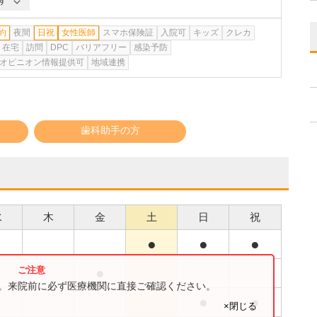
す
約
夜間
日祝
女性医師
スマホ保険証
入院可
キッズ
クレカ
在宅
訪問
DPC
バリアフリー
感染予防
オピニオン情報提供可
地域連携
歯科助手の方
水
木
金
土
日
祝
●
●
●
●
す。来院前に必ず医療機関に直接ご確認ください。
●
●
×閉じる