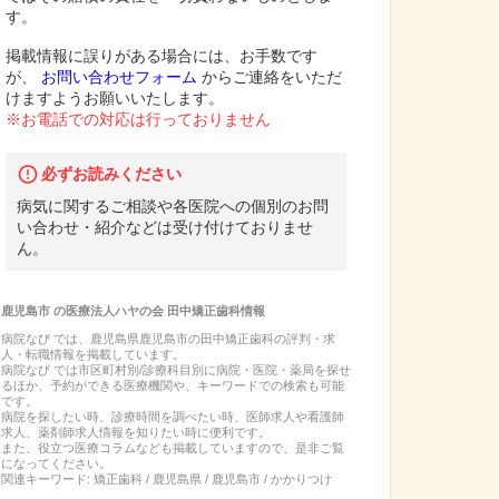
す。
掲載情報に誤りがある場合には、お手数です
が、
お問い合わせフォーム
からご連絡をいただ
けますようお願いいたします。
※お電話での対応は行っておりません
必ずお読みください
病気に関するご相談や各医院への個別のお問
い合わせ・紹介などは受け付けておりませ
ん。
鹿児島市
の
医療法人ハヤの会 田中矯正歯科
情報
病院なび では、
鹿児島県
鹿児島市
の
田中矯正歯科
の
評判・求
人・転職
情報を掲載しています。
病院なび では市区町村別/診療科目別に病院・医院・薬局を探せ
るほか、予約ができる医療機関や、キーワードでの検索も可能
です。
病院を探したい時、診療時間を調べたい時、医師求人や看護師
求人、薬剤師求人情報を知りたい時に便利です。
また、役立つ医療コラムなども掲載していますので、是非ご覧
になってください。
関連キーワード:
矯正歯科 / 鹿児島県 / 鹿児島市 / かかりつけ