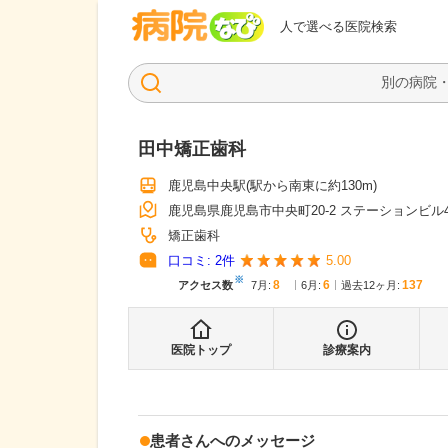
病院なび
人で選べる医院検索
田中矯正歯科
鹿児島中央駅
(駅から
南東に約130m
)
鹿児島県鹿児島市中央町20-2 ステーションビル
矯正歯科
口コミ:
2
件
5.00
※
8
6
137
アクセス数
7月
:
6月
:
過去12ヶ月:
医院トップ
診療案内
患者さんへのメッセージ