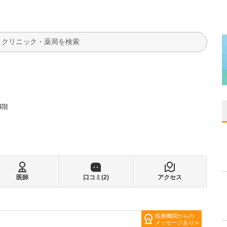
検索
4階
医師
口コミ(
2
)
アクセス
医療機関からの
メッセージあり