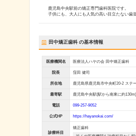
鹿児島中央駅前の矯正専門歯科医院です。
子供にも、大人にも人気の高い目立たない歯並
田中矯正歯科
の基本情報
医療機関名
医療法人ハヤの会 田中矯正歯科
院長
窪田 健司
所在地
鹿児島県鹿児島市中央町20-2 ステ
最寄駅
鹿児島中央駅
(駅から
南東に約130m
電話
099-257-9052
公式HP
https://hayanokai.com/
矯正歯科
診療科目