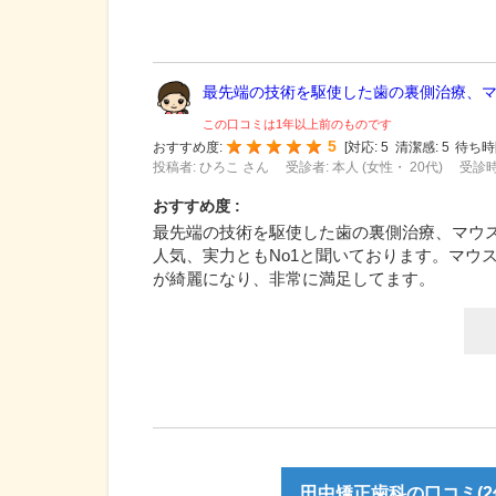
最先端の技術を駆使した歯の裏側治療、マウ
この口コミは1年以上前のものです
5
おすすめ度:
[
対応:
5
清潔感:
5
待ち時
投稿者: ひろこ さん
受診者: 本人 (女性・ 20代)
受診時
おすすめ度 :
最先端の技術を駆使した歯の裏側治療、マウ
人気、実力ともNo1と聞いております。マウ
が綺麗になり、非常に満足してます。
田中矯正歯科の口コミ(2