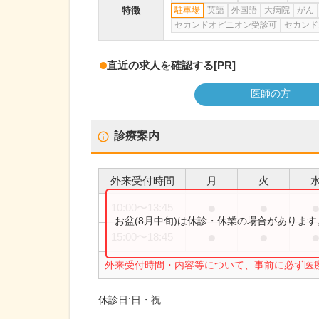
特徴
駐車場
英語
外国語
大病院
がん
セカンドオピニオン受診可
セカンド
直近の求人を確認する
[PR]
医師の方
診療案内
外来受付時間
月
火
●
●
10:00
〜
13:45
お盆(8月中旬)は休診・休業の場合がありま
●
●
15:00
〜
18:45
外来受付時間・内容等について、事前に必ず医
休診日:
日・祝