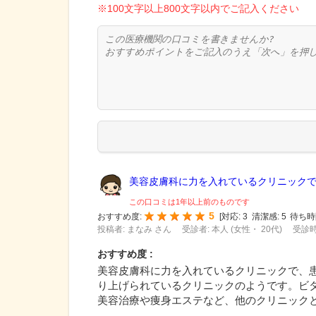
※100文字以上800文字以内でご記入ください
美容皮膚科に力を入れているクリニックで、
この口コミは1年以上前のものです
5
おすすめ度:
[
対応:
3
清潔感:
5
待ち時
投稿者: まなみ さん
受診者: 本人 (女性・ 20代)
受診時
おすすめ度 :
美容皮膚科に力を入れているクリニックで、
り上げられているクリニックのようです。ビ
美容治療や痩身エステなど、他のクリニック