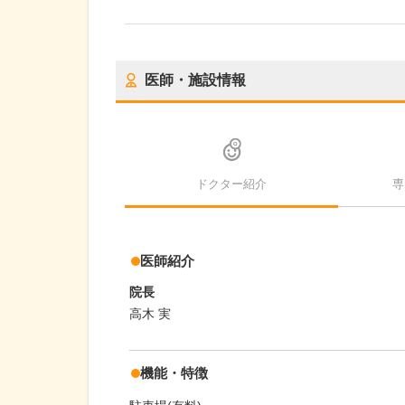
医師・施設情報
ドクター紹介
専
医師紹介
院長
高木 実
機能・特徴