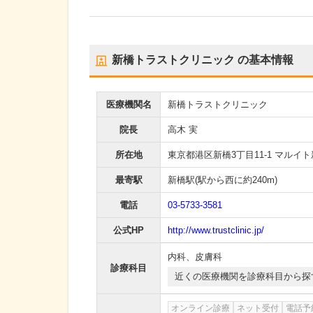
新橋トラストクリニック
の基本情報
医療機関名
新橋トラストクリニック
院長
高木 実
所在地
東京都港区新橋3丁目11-1 マルイト
最寄駅
新橋駅
(駅から
西に約240m
)
電話
03-5733-3581
公式HP
http://www.trustclinic.jp/
内科
、
皮膚科
診療科目
近くの医療機関を診療科目から探
オンライン診療
ネット受付
電話予