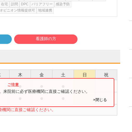
在宅
訪問
DPC
バリアフリー
感染予防
オピニオン情報提供可
地域連携
看護師の方
水
木
金
土
日
祝
●
●
●
●
す。来院前に必ず医療機関に直接ご確認ください。
●
●
●
●
×閉じる
療機関に直接ご確認ください。