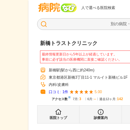
病院なび
人で選べる医院検索
新橋トラストクリニック
最終情報更新日から5年以上が経過しています。
事前に必ず該当の医療機関に直接ご確認ください。
新橋駅
(駅から
西に約240m
)
東京都港区新橋3丁目11-1 マルイト新橋ビル1F
内科
皮膚科
口コミ:
1
件
5.00
※
3
--
142
アクセス数
7月
:
6月
:
過去12ヶ月:
医院トップ
診療案内