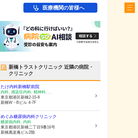
医療機関の皆様へ
新橋トラストクリニック
近隣の病院・
クリニック
たけ内科新橋駅前院
内科, 感染症内科, 精神科, ...
東京都港区
新橋2-15-8
新橋W・Bビル 4-7F
めぐみ糖尿病内科クリニック
糖尿病内科, 内科
東京都港区
新橋二丁目9番16号
新橋萬楽庵ビル2階