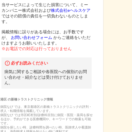
当サービスによって生じた損害について、ミー
カンパニー株式会社および
株式会社eヘルスケア
ではその賠償の責任を一切負わないものとしま
す。
掲載情報に誤りがある場合には、お手数です
が、
お問い合わせフォーム
からご連絡をいただ
けますようお願いいたします。
※お電話での対応は行っておりません
必ずお読みください
病気に関するご相談や各医院への個別のお問
い合わせ・紹介などは受け付けておりませ
ん。
港区
の
新橋トラストクリニック
情報
病院なび では、
東京都
港区
の
新橋トラストクリニック
の
評判・
求人・転職
情報を掲載しています。
病院なび では市区町村別/診療科目別に病院・医院・薬局を探せ
るほか、予約ができる医療機関や、キーワードでの検索も可能
です。
病院を探したい時、診療時間を調べたい時、医師求人や看護師
求人、薬剤師求人情報を知りたい時に便利です。