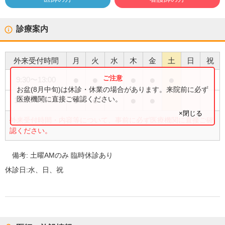
診療案内
外来受付時間
月
火
水
木
金
土
日
祝
●
●
●
●
●
9:30
〜
13:00
お盆(8月中旬)は休診・休業の場合があります。来院前に必ず
●
●
●
●
医療機関に直接ご確認ください。
15:30
〜
19:00
×閉じる
外来受付時間・内容等について、事前に必ず医療機関に直接ご確
認ください。
備考:
土曜AMのみ 臨時休診あり
休診日:
水、日、祝