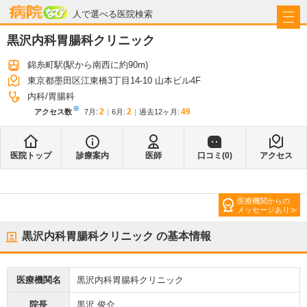
病院なび
人で選べる医院検索
黒沢内科胃腸科クリニック
錦糸町駅
(駅から
南西に約90m
)
東京都墨田区江東橋3丁目14-10 山本ビル4F
内科
胃腸科
※
2
2
49
アクセス数
7月
:
6月
:
過去12ヶ月:
医院トップ
診療案内
医師
口コミ(
0
)
アクセス
医療機関からの
メッセージあり
黒沢内科胃腸科クリニック
の基本情報
医療機関名
黒沢内科胃腸科クリニック
院長
黒沢 俊介