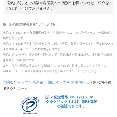
病気に関するご相談や各医院への個別のお問い合わせ・紹介な
どは受け付けておりません。
墨田区
の
黒沢内科胃腸科クリニック
情報
病院なび では、
東京都
墨田区
の
黒沢内科胃腸科クリニック
の
評判・求人・転職
情報を
掲載しています。
病院なび では市区町村別/診療科目別に病院・医院・薬局を探せるほか、予約ができる
医療機関や、キーワードでの検索も可能です。
病院を探したい時、診療時間を調べたい時、医師求人や看護師求人、薬剤師求人情報
を知りたい時に便利です。
また、役立つ医療コラムなども掲載していますので、是非ご覧になってください。
関連キーワード:
内科 / 胃腸科 / 東京都 / 墨田区 / クリニック / かかりつけ
病院なびトップ
>
東京都
>
墨田区
>
内科
胃腸内科
... >
黒沢内科胃
腸科クリニック