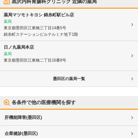
黒沢内科胃腸科クリニック
近隣の薬局
薬局マツモトキヨシ 錦糸町駅ビル店
薬局
東京都墨田区
江東橋三丁目14番5号
錦糸町ステーションビルテルミナ地下1階
日ノ丸薬局本店
薬局
東京都墨田区
江東橋二丁目16番8号
墨田区
の薬局一覧
各条件で他の医療機関を探す
肝機能障害
(
墨田区
)
企業健診
(
墨田区
)