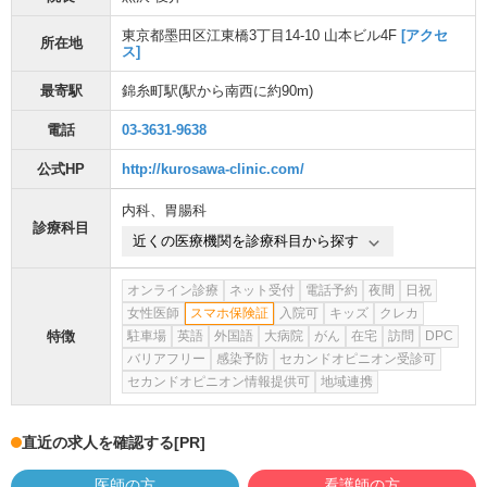
東京都墨田区江東橋3丁目14-10 山本ビル4F
[アクセ
所在地
ス]
最寄駅
錦糸町駅
(駅から
南西に約90m
)
電話
03-3631-9638
公式HP
http://kurosawa-clinic.com/
内科
、
胃腸科
診療科目
近くの医療機関を診療科目から探す
オンライン診療
ネット受付
電話予約
夜間
日祝
女性医師
スマホ保険証
入院可
キッズ
クレカ
特徴
駐車場
英語
外国語
大病院
がん
在宅
訪問
DPC
バリアフリー
感染予防
セカンドオピニオン受診可
セカンドオピニオン情報提供可
地域連携
直近の求人を確認する
[PR]
医師の方
看護師の方