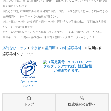
病院なび では、
東京都
墨田区
の
塩川内科・泌尿器科クリニック
の
評判・求人・転職
情
報を掲載しています。
病院なび では市区町村別/診療科目別に病院・医院・薬局を探せるほか、予約ができる
医療機関や、キーワードでの検索も可能です。
病院を探したい時、診療時間を調べたい時、医師求人や看護師求人、薬剤師求人情報
を知りたい時に便利です。
また、役立つ医療コラムなども掲載していますので、是非ご覧になってください。
関連キーワード:
内科 / 泌尿器科 / 東京都 / 墨田区 / クリニック / かかりつけ
病院なびトップ
>
東京都
>
墨田区
>
内科
泌尿器科
... >
塩川内科・
泌尿器科クリニック
プライバシーマー
クについて
トップ
医療機関の皆様へ