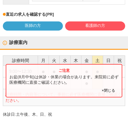
直近の求人を確認する
[PR]
医師の方
看護師の方
診療案内
診療時間
月
火
水
木
金
土
日
祝
●
●
●
●
●
9:00
〜
12:30
お盆(8月中旬)は休診・休業の場合があります。来院前に必ず
●
●
●
●
医療機関に直接ご確認ください。
14:30
〜
17:30
×閉じる
診療時間・内容等について、事前に必ず医療機関に直接ご確認く
ださい。
休診日:
土午後、木、日、祝