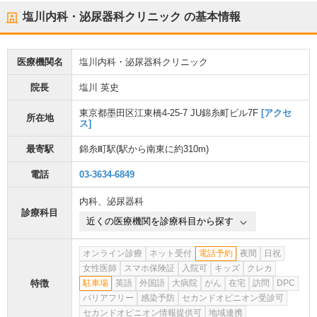
塩川内科・泌尿器科クリニック
の基本情報
医療機関名
塩川内科・泌尿器科クリニック
院長
塩川 英史
東京都墨田区江東橋4-25-7 JU錦糸町ビル7F
[アクセ
所在地
ス]
最寄駅
錦糸町駅
(駅から
南東に約310m
)
電話
03-3634-6849
内科
、
泌尿器科
診療科目
近くの医療機関を診療科目から探す
オンライン診療
ネット受付
電話予約
夜間
日祝
女性医師
スマホ保険証
入院可
キッズ
クレカ
特徴
駐車場
英語
外国語
大病院
がん
在宅
訪問
DPC
バリアフリー
感染予防
セカンドオピニオン受診可
セカンドオピニオン情報提供可
地域連携