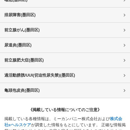
排尿障害
(
墨田区
)
前立腺がん
(
墨田区
)
尿道炎
(
墨田区
)
前立腺肥大症
(
墨田区
)
過活動膀胱/UUI(切迫性尿失禁)
(
墨田区
)
亀頭包皮炎
(
墨田区
)
《掲載している情報についてのご注意》
掲載している各種情報は、ミーカンパニー株式会社および
株式会
社eヘルスケア
が調査した情報をもとにしています。 正確な情報掲