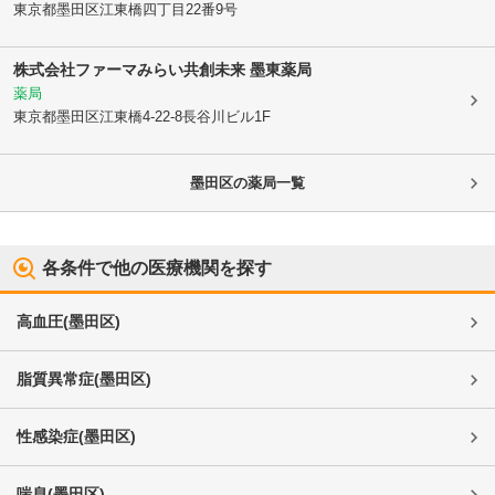
東京都墨田区
江東橋四丁目22番9号
株式会社ファーマみらい
共創未来 墨東薬局
薬局
東京都墨田区
江東橋4-22-8長谷川ビル1F
墨田区
の薬局一覧
各条件で他の医療機関を探す
高血圧
(
墨田区
)
脂質異常症
(
墨田区
)
性感染症
(
墨田区
)
喘息
(
墨田区
)