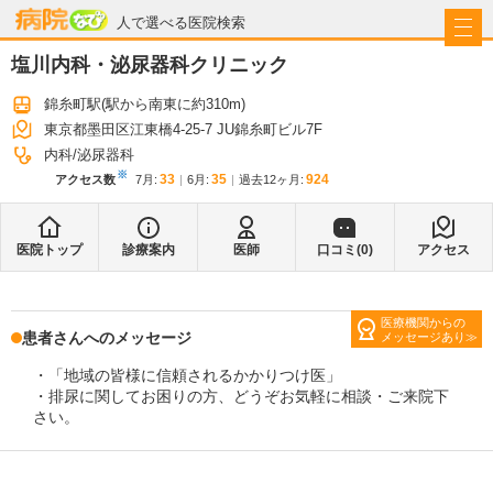
病院なび
人で選べる医院検索
塩川内科・泌尿器科クリニック
錦糸町駅
(駅から
南東に約310m
)
東京都墨田区江東橋4-25-7 JU錦糸町ビル7F
内科
泌尿器科
※
33
35
924
アクセス数
7月
:
6月
:
過去12ヶ月:
医院トップ
診療案内
医師
口コミ(
0
)
アクセス
医療機関からの
患者さんへのメッセージ
メッセージあり
・「地域の皆様に信頼されるかかりつけ医」
・排尿に関してお困りの方、どうぞお気軽に相談・ご来院下
さい。