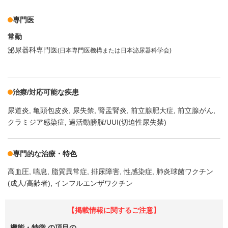
専門医
常勤
泌尿器科専門医
(日本専門医機構または日本泌尿器科学会)
治療/対応可能な疾患
尿道炎
亀頭包皮炎
尿失禁
腎盂腎炎
前立腺肥大症
前立腺がん
クラミジア感染症
過活動膀胱/UUI(切迫性尿失禁)
専門的な治療・特色
高血圧
喘息
脂質異常症
排尿障害
性感染症
肺炎球菌ワクチン
(成人/高齢者)
インフルエンザワクチン
【掲載情報に関するご注意】
機能・特徴
の項目の、