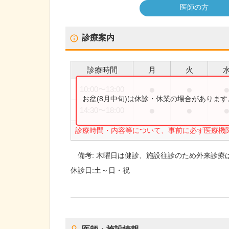
医師の方
診療案内
診療時間
月
火
●
●
10:00
〜
13:00
お盆(8月中旬)は休診・休業の場合がありま
●
●
14:30
〜
18:00
診療時間・内容等について、事前に必ず医療機
備考:
木曜日は健診、施設往診のため外来診療
休診日:
土～日・祝