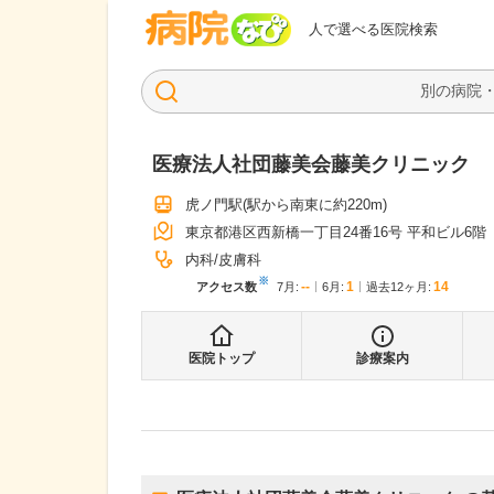
病院なび
人で選べる医院検索
医療法人社団藤美会藤美クリニック
虎ノ門駅
(駅から
南東に約220m
)
東京都港区西新橋一丁目24番16号 平和ビル6階
内科
皮膚科
※
--
1
14
アクセス数
7月
:
6月
:
過去12ヶ月:
医院トップ
診療案内