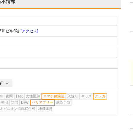
基本情報
平和ビル6階
[アクセス]
す
約
夜間
日祝
女性医師
スマホ保険証
入院可
キッズ
クレカ
在宅
訪問
DPC
バリアフリー
感染予防
オピニオン情報提供可
地域連携