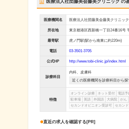
医療法人社団藤美会藤美クリニック
の
医療機関名
医療法人社団藤美会藤美クリニック
所在地
東京都港区西新橋一丁目24番16号 
最寄駅
虎ノ門駅
(駅から
南東に約220m
)
電話
03-3501-3705
公式HP
http://www.tobi-clinic.jp/index.html
内科
、
皮膚科
診療科目
近くの医療機関を診療科目から探
オンライン診療
ネット受付
電話予
特徴
駐車場
英語
外国語
大病院
がん
セカンドオピニオン受診可
セカンド
直近の求人を確認する
[PR]