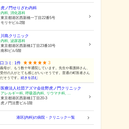
虎ノ門せりざわ内科
内科, 消化器科
東京都港区
西新橋一丁目22番5号
モリヤビル2階
川島クリニック
内科, 泌尿器科
東京都港区
西新橋1丁目23番10号
南和ビル5階
3
口コミ:
1
件
義母が、もう数十年通院しています。先生や看護師さん、
受付の人がとても感じがいいそうです。普通の町医者さん
だそうです。
続きを読む
医療法人社団アズマ会
佐野虎ノ門クリニック
アレルギー科, 呼吸器内科, リウマチ科, ...
東京都港区
西新橋1丁目20-3
虎ノ門法曹ビル1階
港区(内科)の病院・クリニック一覧