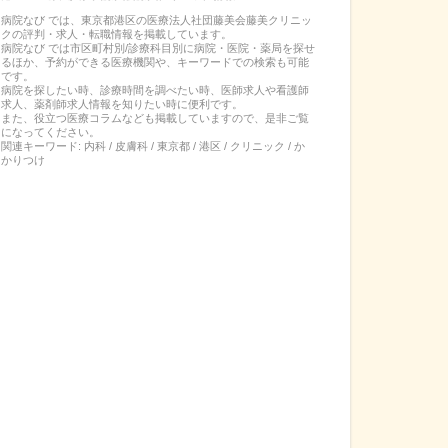
病院なび では、
東京都
港区
の
医療法人社団藤美会藤美クリニッ
ク
の
評判・求人・転職
情報を掲載しています。
病院なび では市区町村別/診療科目別に病院・医院・薬局を探せ
るほか、予約ができる医療機関や、キーワードでの検索も可能
です。
病院を探したい時、診療時間を調べたい時、医師求人や看護師
求人、薬剤師求人情報を知りたい時に便利です。
また、役立つ医療コラムなども掲載していますので、是非ご覧
になってください。
関連キーワード:
内科 / 皮膚科 / 東京都 / 港区 / クリニック / か
かりつけ