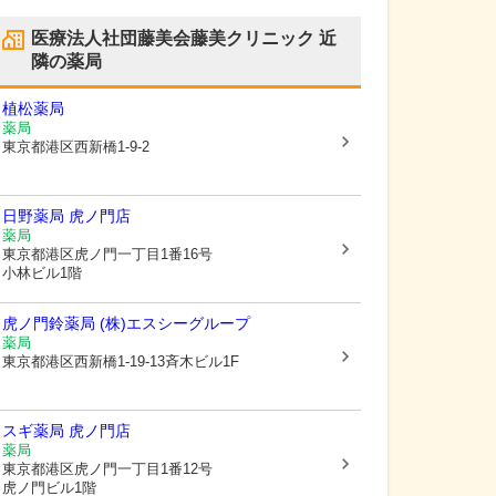
医療法人社団藤美会藤美クリニック
近
隣の薬局
植松薬局
薬局
東京都港区
西新橋1-9-2
日野薬局 虎ノ門店
薬局
東京都港区
虎ノ門一丁目1番16号
小林ビル1階
虎ノ門鈴薬局 (株)エスシーグループ
薬局
東京都港区
西新橋1-19-13斉木ビル1F
スギ薬局 虎ノ門店
薬局
東京都港区
虎ノ門一丁目1番12号
虎ノ門ビル1階