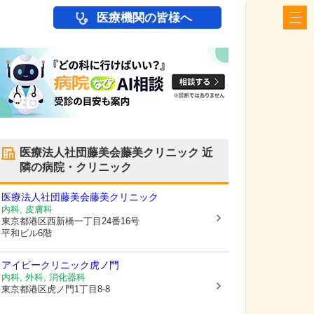
医療機関の皆様へ
医療法人社団藤美会藤美クリニック
近
隣の病院・クリニック
医療法人社団藤美会藤美クリニック
内科, 皮膚科
東京都港区
西新橋一丁目24番16号
平和ビル6階
アイビークリニック虎ノ門
内科, 外科, 消化器科
東京都港区
虎ノ門1丁目8-8