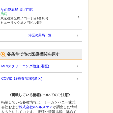
なの花薬局 虎ノ門店
薬局
東京都港区
虎ノ門一丁目1番18号
ヒューリック虎ノ門ビル1階
港区
の薬局一覧
各条件で他の医療機関を探す
MCIスクリーニング検査
(
港区
)
COVID-19検査/治療
(
港区
)
《掲載している情報についてのご注意》
掲載している各種情報は、ミーカンパニー株式
会社および
株式会社eヘルスケア
が調査した情報
をもとにしています。 正確な情報掲載に努めて