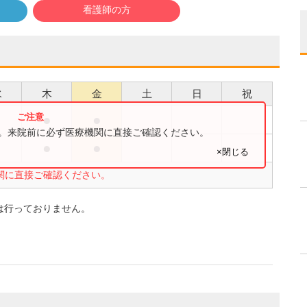
看護師の方
水
木
金
土
日
祝
●
●
●
す。来院前に必ず医療機関に直接ご確認ください。
●
●
●
×閉じる
関に直接ご確認ください。
は行っておりません。