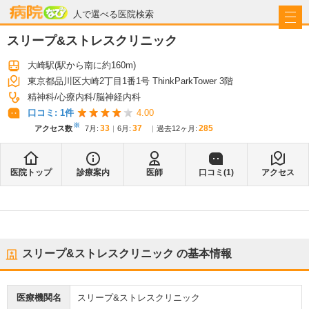
病院なび
人で選べる医院検索
スリープ&ストレスクリニック
大崎駅
(駅から
南に約160m
)
東京都品川区大崎2丁目1番1号 ThinkParkTower 3階
精神科
心療内科
脳神経内科
口コミ:
1
件
4.00
※
33
37
285
アクセス数
7月
:
6月
:
過去12ヶ月:
医院トップ
診療案内
医師
口コミ(
1
)
アクセス
スリープ&ストレスクリニック
の基本情報
医療機関名
スリープ&ストレスクリニック