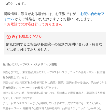
ものとします。
掲載情報に誤りがある場合には、お手数ですが、
お問い合わせフ
ォーム
からご連絡をいただけますようお願いいたします。
※お電話での対応は行っておりません
必ずお読みください
病気に関するご相談や各医院への個別のお問い合わせ・紹介な
どは受け付けておりません。
品川区
の
スリープ&ストレスクリニック
情報
病院なび では、
東京都
品川区
の
スリープ&ストレスクリニック
の
評判・求人・転職
情
報を掲載しています。
病院なび では市区町村別/診療科目別に病院・医院・薬局を探せるほか、予約ができる
医療機関や、キーワードでの検索も可能です。
病院を探したい時、診療時間を調べたい時、医師求人や看護師求人、薬剤師求人情報
を知りたい時に便利です。
また、役立つ医療コラムなども掲載していますので、是非ご覧になってください。
関連キーワード:
精神科 / 心療内科 / 脳神経内科 / 品川区 / クリニック / かかりつけ