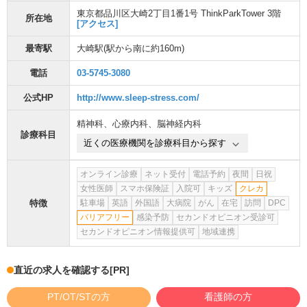
東京都品川区大崎2丁目1番1号 ThinkParkTower 3階
所在地
[アクセス]
最寄駅
大崎駅
(駅から
南に約160m
)
電話
03-5745-3080
公式HP
http://www.sleep-stress.com/
精神科
、
心療内科
、
脳神経内科
診療科目
近くの医療機関を診療科目から探す
オンライン診療
ネット受付
電話予約
夜間
日祝
女性医師
スマホ保険証
入院可
キッズ
クレカ
特徴
駐車場
英語
外国語
大病院
がん
在宅
訪問
DPC
バリアフリー
感染予防
セカンドオピニオン受診可
セカンドオピニオン情報提供可
地域連携
直近の求人を確認する
[PR]
PT/OT/STの方
看護師の方