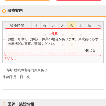
診療案内
診療時間
月
火
水
木
金
土
日
祝
●
●
●
●
●
9:00
〜
13:00
お盆(8月中旬)は休診・休業の場合があります。来院前に必ず
●
●
●
●
医療機関に直接ご確認ください。
14:00
〜
17:00
×閉じる
診療時間・内容等について、事前に必ず医療機関に直接ご確認く
ださい。
備考:
睡眠障害専門外来あり
休診日:
月・日・祝
医師・施設情報