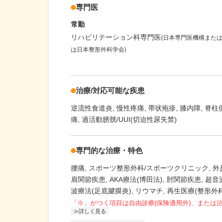
専門医
常勤
リハビリテーション科専門医
(日本専門医機構また
は日本整形外科学会)
治療/対応可能な疾患
逆流性食道炎
慢性疼痛
帯状疱疹
膝内障
脊柱
痛
過活動膀胱/UUI(切迫性尿失禁)
専門的な治療・特色
腰痛
スポーツ整形外科/スポーツクリニック
外
肩関節疾患
AKA療法(博田法)
肘関節疾患
超音
波療法(足底腱膜炎)
リウマチ
再生医療(整形外科
「※」がつく項目は自由診療(保険適用外)、または
詳しく見る