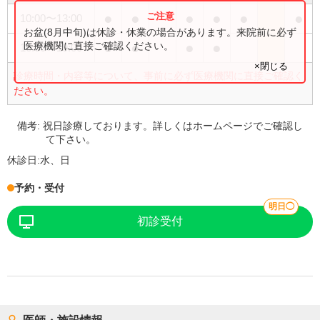
●
●
●
●
●
●
10:00
〜
13:00
お盆(8月中旬)は休診・休業の場合があります。来院前に必ず
●
●
●
●
医療機関に直接ご確認ください。
16:00
〜
19:00
×閉じる
診療時間・内容等について、事前に必ず医療機関に直接ご確認く
ださい。
備考:
祝日診療しております。詳しくはホームページでご確認し
て下さい。
休診日:
水、日
予約・受付
明日◯
初診受付