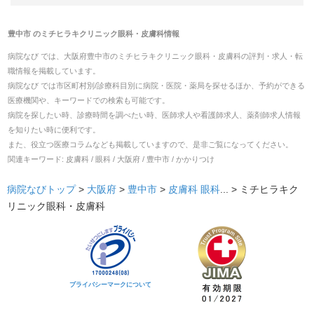
豊中市
の
ミチヒラキクリニック眼科・皮膚科
情報
病院なび では、
大阪府
豊中市
の
ミチヒラキクリニック眼科・皮膚科
の
評判・求人・転
職
情報を掲載しています。
病院なび では市区町村別/診療科目別に病院・医院・薬局を探せるほか、予約ができる
医療機関や、キーワードでの検索も可能です。
病院を探したい時、診療時間を調べたい時、医師求人や看護師求人、薬剤師求人情報
を知りたい時に便利です。
また、役立つ医療コラムなども掲載していますので、是非ご覧になってください。
関連キーワード:
皮膚科 / 眼科 / 大阪府 / 豊中市 / かかりつけ
病院なびトップ
>
大阪府
>
豊中市
>
皮膚科
眼科
... >
ミチヒラキク
リニック眼科・皮膚科
プライバシーマークについて