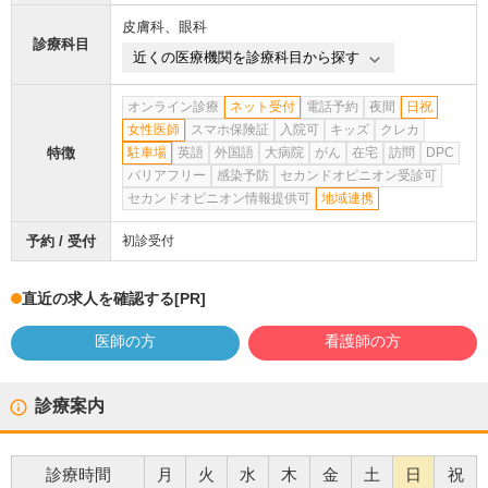
皮膚科
、
眼科
診療科目
近くの医療機関を診療科目から探す
オンライン診療
ネット受付
電話予約
夜間
日祝
女性医師
スマホ保険証
入院可
キッズ
クレカ
特徴
駐車場
英語
外国語
大病院
がん
在宅
訪問
DPC
バリアフリー
感染予防
セカンドオピニオン受診可
セカンドオピニオン情報提供可
地域連携
予約 / 受付
初診受付
直近の求人を確認する
[PR]
医師の方
看護師の方
診療案内
診療時間
月
火
水
木
金
土
日
祝