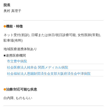
院長
奥村 真理子
機能・特徴
ネット受付(初診)
日曜または休日/祝日診療可能
女性医師(常勤)
駐車場(有料)
地域医療連携体制あり
連携医療機関
市立豊中病院
社会医療法人純幸会 関西メディカル病院
社会福祉法人恩賜財団済生会支部大阪府済生会中津病院
治療/対応可能な疾患
白内障
ものもらい