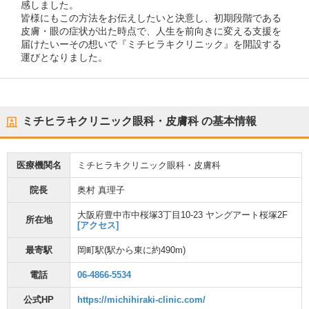
感しました。
皆様にもこの方法をお伝えしたいと決意し、初期段階である
皮膚・眼の症状が出た時点で、人生を前向きに変える支援を
届けたいーその想いで『ミチヒラキクリニック』を開設する
運びとなりました。
ミチヒラキクリニック眼科・皮膚科
の基本情報
医療機関名
ミチヒラキクリニック眼科・皮膚科
院長
奥村 真理子
大阪府豊中市中桜塚3丁目10-23 ヤングアート桜塚2F
所在地
[アクセス]
最寄駅
岡町駅
(駅から
東に約490m
)
電話
06-4866-5534
公式HP
https://michihiraki-clinic.com/