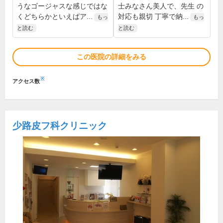
うなゴージャスな感じではな
士みなさん美人で、先生 の
くどちらかといえばア...
対応も親切 丁寧で納...
もっ
もっ
と読む
と読む
この医院の詳細をみる
※
アクセス数
少路皮フ科クリニック