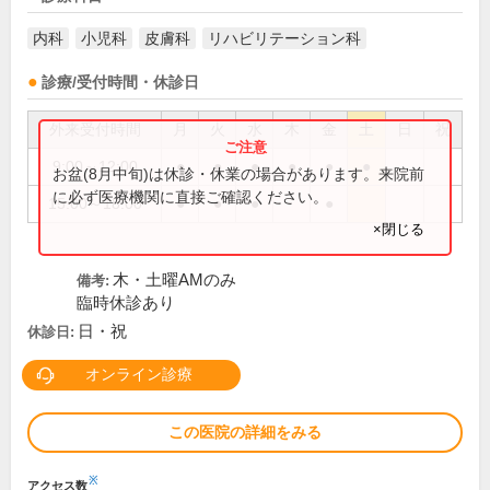
内科
小児科
皮膚科
リハビリテーション科
診療/受付時間・休診日
外来受付時間
月
火
水
木
金
土
日
祝
9:00～12:00
●
●
●
●
●
●
お盆(8月中旬)は休診・休業の場合があります。来院前
に必ず医療機関に直接ご確認ください。
15:00～18:00
●
●
●
●
×閉じる
木・土曜AMのみ
備考:
臨時休診あり
日・祝
休診日:
オンライン診療
この医院の詳細をみる
※
アクセス数