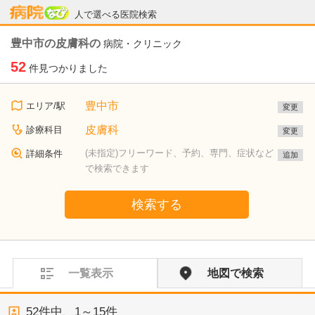
病院なび
人で選べる医院検索
豊中市の皮膚科の
病院・クリニック
52
件見つかりました
豊中市
エリア/駅
変更
皮膚科
診療科目
変更
(未指定)フリーワード、予約、専門、症状など
詳細条件
追加
で検索できます
検索する
一覧表示
地図で検索
52
件中、
1～15件