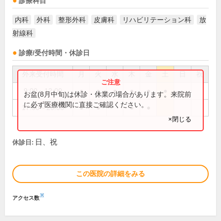
診療科目
内科
外科
整形外科
皮膚科
リハビリテーション科
放
射線科
診療/受付時間・休診日
外来受付時間
月
火
水
木
金
土
日
祝
9:00～12:00
●
●
●
●
●
●
お盆(8月中旬)は休診・休業の場合があります。来院前
に必ず医療機関に直接ご確認ください。
17:00～20:00
●
●
●
●
×閉じる
日、祝
休診日:
この医院の詳細をみる
※
アクセス数