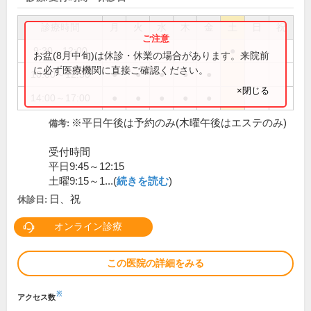
診療時間
月
火
水
木
金
土
日
祝
9:30～12:00
●
お盆(8月中旬)は休診・休業の場合があります。来院前
に必ず医療機関に直接ご確認ください。
10:00～12:30
●
●
●
●
●
×閉じる
14:00～17:00
●
●
●
●
●
※平日午後は予約のみ(木曜午後はエステのみ)
備考:
受付時間
平日9:45～12:15
土曜9:15～1...(
続きを読む
)
日、祝
休診日:
オンライン診療
この医院の詳細をみる
※
アクセス数