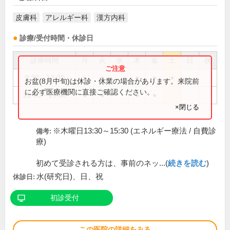
皮膚科
アレルギー科
漢方内科
診療/受付時間・休診日
診療時間
月
火
水
木
金
土
日
祝
9:30～12:30
●
●
●
●
●
お盆(8月中旬)は休診・休業の場合があります。来院前
に必ず医療機関に直接ご確認ください。
16:00～19:00
●
●
●
●
×閉じる
※木曜日13:30～15:30 (エネルギー療法 / 自費診
備考:
療)
初めて受診される方は、事前のネッ...(
続きを読む
)
水(研究日)、日、祝
休診日:
初診受付
この医院の詳細をみる