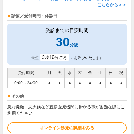
こちらから＞＞
診療／受付時間・休診日
受診までの目安時間
30
分後
3
18
時
分ごろ
最短
にお呼びいたします
受付時間
月
火
水
木
金
土
日
祝
0:00～24:00
●
●
●
●
●
●
●
●
その他
急な発熱、悪天候など直接医療機関に掛かる事が困難な際にご
利用ください
オンライン診療の詳細をみる