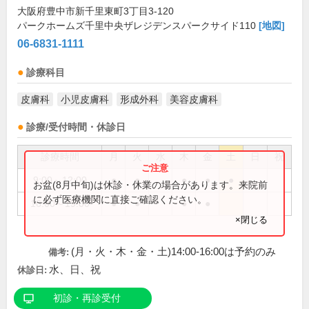
大阪府豊中市新千里東町3丁目3-120
パークホームズ千里中央ザレジデンスパークサイド110
[地図]
06-6831-1111
診療科目
皮膚科
小児皮膚科
形成外科
美容皮膚科
診療/受付時間・休診日
診療時間
月
火
水
木
金
土
日
祝
9:00～12:00
●
●
●
●
●
お盆(8月中旬)は休診・休業の場合があります。来院前
に必ず医療機関に直接ご確認ください。
16:00～19:00
●
●
●
●
×閉じる
(月・火・木・金・土)14:00-16:00は予約のみ
備考:
水、日、祝
休診日:
初診・再診受付