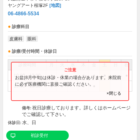
ヤングアート桜塚2F
[地図]
06-4866-5534
診療科目
皮膚科
眼科
診療/受付時間・休診日
診療時間
月
火
水
木
金
土
日
祝
10:00～13:00
●
●
●
●
●
●
お盆(8月中旬)は休診・休業の場合があります。来院前
に必ず医療機関に直接ご確認ください。
16:00～19:00
●
●
●
●
×閉じる
祝日診療しております。詳しくはホームページ
備考:
でご確認して下さい。
水、日
休診日:
初診受付