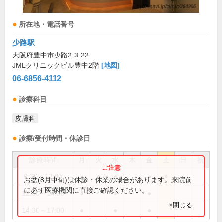
所在地・電話番号
少路駅
大阪府豊中市少路2-3-22
JMLクリニックビル豊中2階
[地図]
06-6856-4112
診療科目
皮膚科
診療/受付時間・休診日
診療時間
月
火
水
木
金
土
日
祝
9:30～12:00
●
●
●
●
●
お盆(8月中旬)は休診・休業の場合があります。来院前
に必ず医療機関に直接ご確認ください。
12:00～14:30
●
●
●
×閉じる
14:30～17:00
●
●
●