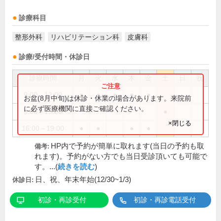
診療科目
整形外科
リハビリテーション科
皮膚科
診療/受付時間・休診日
診療時間
月
火
水
木
金
土
日
祝
9:00～12:00
●
●
●
●
●
お盆(8月中旬)は休診・休業の場合があります。来院前
に必ず医療機関に直接ご確認ください。
9:00～13:00
●
×閉じる
16:00～19:00
●
●
●
●
HP内で予約が簡単に取れます(当日の予約も取
備考:
れます)。予約がない方でも当日受診頂いても可能で
す。...(
続きを読む
)
日、祝、年末年始(12/30~1/3)
休診日:
初診・再診受付
初診・再診電話受付