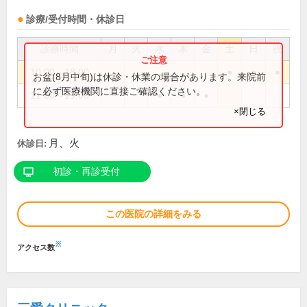
診療/受付時間・休診日
診療時間
月
火
水
木
金
土
日
祝
10:00～18:00
●
●
●
お盆(8月中旬)は休診・休業の場合があります。来院前
に必ず医療機関に直接ご確認ください。
11:00～19:00
●
●
●
×閉じる
月、火
休診日:
初診・再診受付
この医院の詳細をみる
※
アクセス数