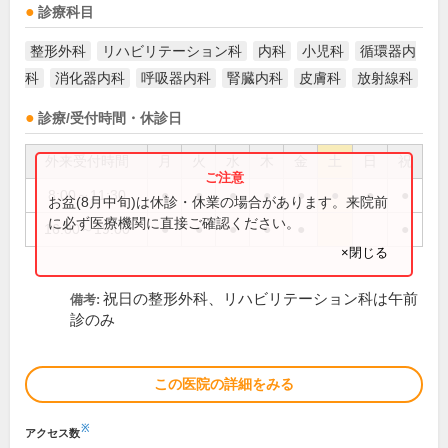
診療科目
整形外科
リハビリテーション科
内科
小児科
循環器内
科
消化器内科
呼吸器内科
腎臓内科
皮膚科
放射線科
診療/受付時間・休診日
外来受付時間
月
火
水
木
金
土
日
祝
8:00～11:30
●
●
●
●
●
●
●
●
お盆(8月中旬)は休診・休業の場合があります。来院前
に必ず医療機関に直接ご確認ください。
16:00～19:00
●
●
●
●
●
●
×閉じる
祝日の整形外科、リハビリテーション科は午前
備考:
診のみ
この医院の詳細をみる
※
アクセス数