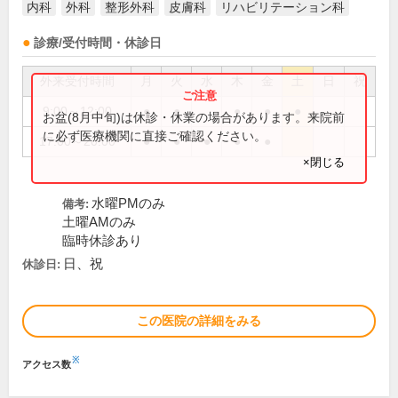
内科
外科
整形外科
皮膚科
リハビリテーション科
診療/受付時間・休診日
外来受付時間
月
火
水
木
金
土
日
祝
9:00～12:00
●
●
●
●
●
お盆(8月中旬)は休診・休業の場合があります。来院前
に必ず医療機関に直接ご確認ください。
17:00～20:00
●
●
●
●
●
×閉じる
水曜PMのみ
備考:
土曜AMのみ
臨時休診あり
日、祝
休診日:
この医院の詳細をみる
※
アクセス数