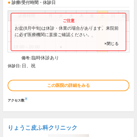
診療/受付時間・休診日
診療時間
月
火
水
木
金
土
日
祝
9:00～12:00
●
●
●
●
●
●
お盆(8月中旬)は休診・休業の場合があります。来院前
に必ず医療機関に直接ご確認ください。
13:30～16:30
●
●
●
●
×閉じる
18:00～20:00
●
臨時休診あり
備考:
日、祝
休診日:
この医院の詳細をみる
※
アクセス数
りょうこ皮ふ科クリニック