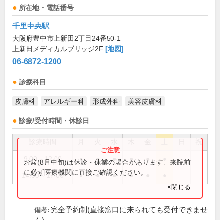
所在地・電話番号
千里中央駅
大阪府豊中市上新田2丁目24番50-1
上新田メディカルブリッジ2F
[地図]
06-6872-1200
診療科目
皮膚科
アレルギー科
形成外科
美容皮膚科
診療/受付時間・休診日
診療時間
月
火
水
木
金
土
日
祝
9:00～12:00
●
●
●
●
●
●
お盆(8月中旬)は休診・休業の場合があります。来院前
に必ず医療機関に直接ご確認ください。
14:00～17:00
●
●
●
●
●
●
×閉じる
完全予約制(直接窓口に来られても受付できませ
備考: