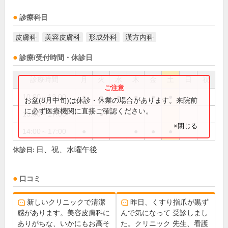
診療科目
皮膚科
美容皮膚科
形成外科
漢方内科
診療/受付時間・休診日
診療時間
月
火
水
木
金
土
日
祝
10:00～13:00
●
●
●
●
●
●
お盆(8月中旬)は休診・休業の場合があります。来院前
に必ず医療機関に直接ご確認ください。
13:00～17:00
●
×閉じる
14:00～17:00
●
●
●
●
日、祝、水曜午後
休診日:
口コミ
新しいクリニックで清潔
昨日、くすり指爪が黒ず
感があります。美容皮膚科に
んで気になって 受診しまし
ありがちな、いかにもお高そ
た。クリニック 先生、看護