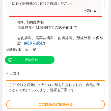
に必ず医療機関に直接ご確認ください。
16:00～19:00
●
●
●
●
●
×閉じる
予約優先制
備考:
※最終受付は診療時間の30分前まで
◎皮膚科、美容皮膚科、皮膚外科、形成外科 ※保険
診...(
続きを読む
)
水、日、祝
休診日:
初診受付
口コミ
法令線と口元にヒアルロン酸を注入しました。自然な仕
上がりで気にいってます。処置も丁寧です。
この医院の詳細をみる