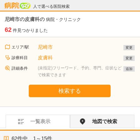
病院なび
人で選べる医院検索
尼崎市の皮膚科の
病院・クリニック
62
件見つかりました
尼崎市
エリア/駅
変更
皮膚科
診療科目
変更
(未指定)フリーワード、予約、専門、症状など
詳細条件
追加
で検索できます
検索する
一覧表示
地図で検索
62
件中、
1～15件