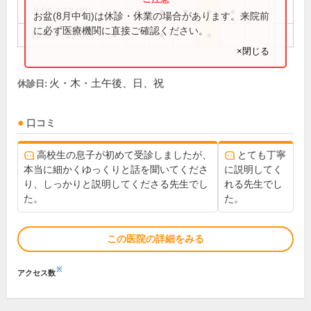
9:00～12:00
●
●
●
●
●
●
お盆(8月中旬)は休診・休業の場合があります。来院前
に必ず医療機関に直接ご確認ください。
16:00～19:00
●
●
●
×閉じる
火・木・土午後、日、祝
休診日:
口コミ
高校生の息子が初めて受診しましたが、
とても丁寧
本当に細かくゆっくりと話を聞いてくださ
に説明してく
り、しっかりと説明してくださる先生でし
れる先生でし
た。
た。
この医院の詳細をみる
※
アクセス数