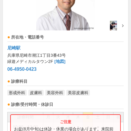
所在地・電話番号
尼崎駅
兵庫県尼崎市潮江1丁目3番43号
緑遊メディカルタウン2F
[地図]
06-4950-0423
診療科目
形成外科
皮膚科
美容外科
美容皮膚科
診療/受付時間・休診日
診療時間
月
火
水
木
金
土
日
祝
10:00～13:00
●
●
●
●
●
お盆(8月中旬)は休診・休業の場合があります。来院前