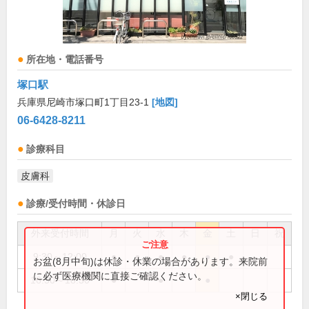
所在地・電話番号
塚口駅
兵庫県尼崎市塚口町1丁目23-1
[地図]
06-6428-8211
診療科目
皮膚科
診療/受付時間・休診日
外来受付時間
月
火
水
木
金
土
日
祝
9:30～12:00
●
●
●
●
●
●
お盆(8月中旬)は休診・休業の場合があります。来院前
に必ず医療機関に直接ご確認ください。
16:30～18:30
●
●
●
×閉じる