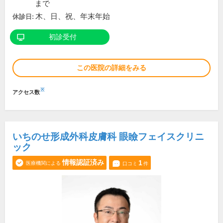
まで
木、日、祝、年末年始
休診日:
初診受付
この医院の詳細をみる
※
アクセス数
いちのせ形成外科皮膚科 眼瞼フェイスクリニ
ック
情報認証済み
1
医療機関による
口コミ
件