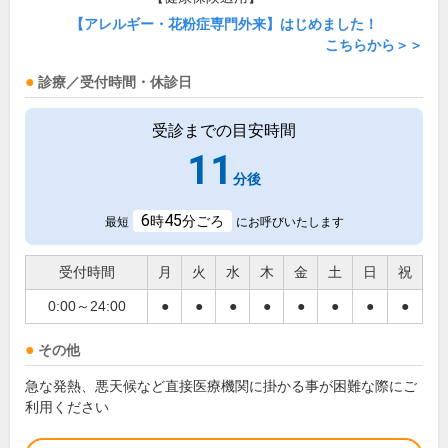
【アレルギー・花粉症専門外来】はじめました！
こちらから＞＞
診療／受付時間・休診日
受診までの目安時間
11
分後
6
45
時
分ごろ
最短
にお呼びいたします
受付時間
月
火
水
木
金
土
日
祝
0:00～24:00
●
●
●
●
●
●
●
●
その他
急な発熱、悪天候など直接医療機関に掛かる事が困難な際にご
利用ください