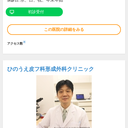
水、日、祝、年末年始
休診日:
初診受付
この医院の詳細をみる
※
アクセス数
ひのうえ皮フ科形成外科クリニック