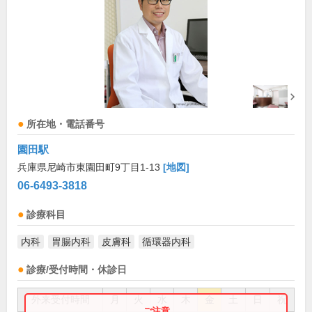
所在地・電話番号
園田駅
兵庫県尼崎市東園田町9丁目1-13
[地図]
06-6493-3818
診療科目
内科
胃腸内科
皮膚科
循環器内科
診療/受付時間・休診日
外来受付時間
月
火
水
木
金
土
日
祝