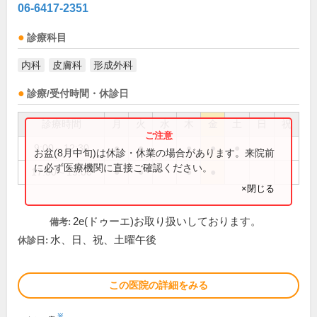
06-6417-2351
診療科目
内科
皮膚科
形成外科
診療/受付時間・休診日
診療時間
月
火
水
木
金
土
日
祝
9:00～12:30
●
●
●
●
●
お盆(8月中旬)は休診・休業の場合があります。来院前
に必ず医療機関に直接ご確認ください。
17:00～19:00
●
●
●
●
×閉じる
2e(ドゥーエ)お取り扱いしております。
備考:
水、日、祝、土曜午後
休診日:
この医院の詳細をみる
※