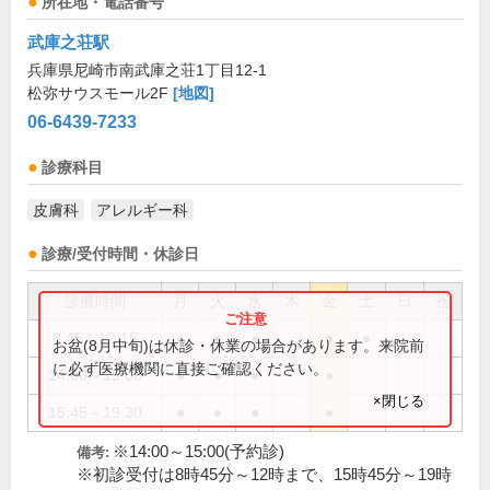
所在地・電話番号
武庫之荘駅
兵庫県尼崎市南武庫之荘1丁目12-1
松弥サウスモール2F
[地図]
06-6439-7233
診療科目
皮膚科
アレルギー科
診療/受付時間・休診日
診療時間
月
火
水
木
金
土
日
祝
8:45～12:15
●
●
●
●
●
お盆(8月中旬)は休診・休業の場合があります。来院前
に必ず医療機関に直接ご確認ください。
14:00～15:00
●
●
●
●
×閉じる
15:45～19:30
●
●
●
●
※14:00～15:00(予約診)
備考:
※初診受付は8時45分～12時まで、15時45分～19時