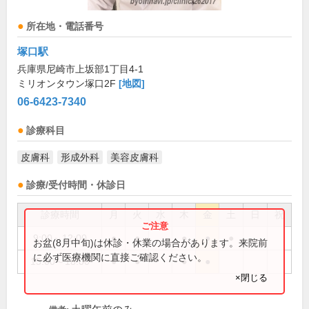
所在地・電話番号
塚口駅
兵庫県尼崎市上坂部1丁目4-1
ミリオンタウン塚口2F
[地図]
06-6423-7340
診療科目
皮膚科
形成外科
美容皮膚科
診療/受付時間・休診日
診療時間
月
火
水
木
金
土
日
祝
9:00～12:00
●
●
●
●
●
お盆(8月中旬)は休診・休業の場合があります。来院前
に必ず医療機関に直接ご確認ください。
15:00～18:00
●
●
●
●
×閉じる