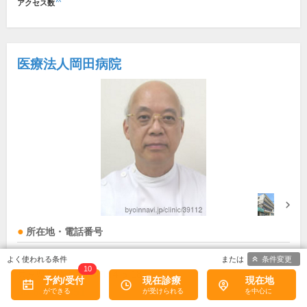
アクセス数
医療法人岡田病院
所在地・電話番号
出屋敷駅
条件変更
10
兵庫県尼崎市西難波町4-5-18
[地図]
予約/受付
現在診療
現在地
06-6401-1851