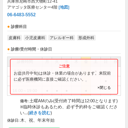
兵庫県尼崎市西大物町12-41
アマゴッタ医療センター4階
[地図]
06-6483-5552
診療科目
皮膚科
小児皮膚科
アレルギー科
形成外科
診療/受付時間・休診日
診療時間
月
火
水
木
金
土
日
祝
9:00～12:30
●
お盆(8月中旬)は休診・休業の場合があります。来院前
に必ず医療機関に直接ご確認ください。
9:30～12:30
●
●
●
●
●
×閉じる
16:00～19:00
●
●
●
●
土曜AMのみ(受付終了時間は12:00となります)
備考:
※臨時休診もあるため、必ず予約枠をご確認くださ
い...(
続きを読む
)
木、祝、年末年始
休診日: