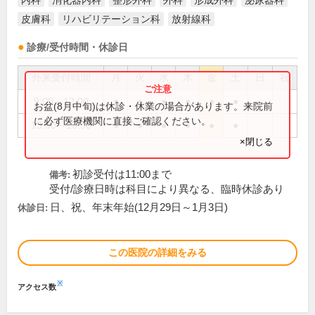
内科
消化器内科
整形外科
外科
形成外科
泌尿器科
皮膚科
リハビリテーション科
放射線科
診療/受付時間・休診日
外来受付時間
月
火
水
木
金
土
日
祝
9:00～12:00
●
●
●
●
●
●
お盆(8月中旬)は休診・休業の場合があります。来院前
に必ず医療機関に直接ご確認ください。
13:00～16:30
●
●
●
●
●
●
×閉じる
初診受付は11:00まで
備考:
受付/診療日時は科目により異なる、臨時休診あり
日、祝、年末年始(12月29日～1月3日)
休診日:
この医院の詳細をみる
※
アクセス数