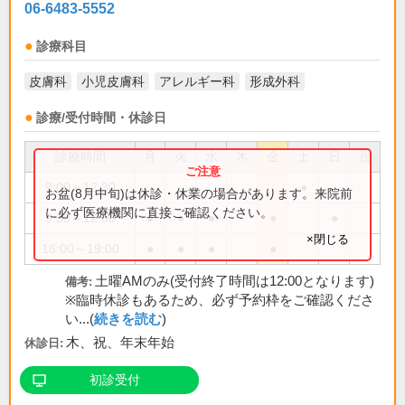
06-6483-5552
診療科目
皮膚科
小児皮膚科
アレルギー科
形成外科
診療/受付時間・休診日
診療時間
月
火
水
木
金
土
日
祝
9:00～12:30
●
お盆(8月中旬)は休診・休業の場合があります。来院前
に必ず医療機関に直接ご確認ください。
9:30～12:30
●
●
●
●
●
×閉じる
16:00～19:00
●
●
●
●
土曜AMのみ(受付終了時間は12:00となります)
備考:
※臨時休診もあるため、必ず予約枠をご確認くださ
い...(
続きを読む
)
木、祝、年末年始
休診日:
初診受付