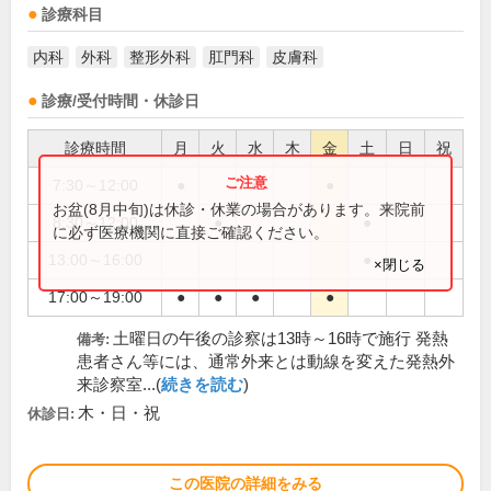
診療科目
内科
外科
整形外科
肛門科
皮膚科
診療/受付時間・休診日
診療時間
月
火
水
木
金
土
日
祝
7:30～12:00
●
●
●
お盆(8月中旬)は休診・休業の場合があります。来院前
8:30～12:00
●
●
に必ず医療機関に直接ご確認ください。
13:00～16:00
●
×閉じる
17:00～19:00
●
●
●
●
土曜日の午後の診察は13時～16時で施行 発熱
備考:
患者さん等には、通常外来とは動線を変えた発熱外
来診察室...(
続きを読む
)
木・日・祝
休診日:
この医院の詳細をみる