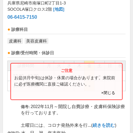
兵庫県尼崎市南塚口町2丁目1-3
SOCOLA塚口クロス2階
[地図]
06-6415-7150
診療科目
皮膚科
美容皮膚科
診療/受付時間・休診日
診療時間
月
火
水
木
金
土
日
祝
10:00～13:00
●
●
●
●
●
お盆(8月中旬)は休診・休業の場合があります。来院前
に必ず医療機関に直接ご確認ください。
15:30～19:00
●
●
●
●
×閉じる
2022年11月～開院し自費診療・皮膚科保険診療
備考:
を行っております。
土曜日には、コロナ発熱外来を行...(
続きを読む
)