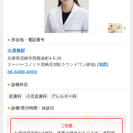
所在地・電話番号
出屋敷駅
兵庫県尼崎市西難波町4-5-26
スーパーコノミヤ尼崎店3階(ラウンドワン跡地)
[地図]
06-6488-6000
診療科目
皮膚科
小児皮膚科
アレルギー科
診療/受付時間・休診日
外来受付時間
月
火
水
木
金
土
日
祝
9:00～12:00
●
●
●
●
●
お盆(8月中旬)は休診・休業の場合があります。来院前