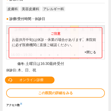
皮膚科
美容皮膚科
アレルギー科
診療/受付時間・休診日
診療時間
月
火
水
木
金
土
日
祝
9:30～12:30
●
●
●
●
●
お盆(8月中旬)は休診・休業の場合があります。来院前
に必ず医療機関に直接ご確認ください。
14:00～17:00
●
×閉じる
16:00～19:30
●
●
●
●
土曜日は16:30最終受付
備考:
木、日、祝
休診日:
オンライン診療
この医院の詳細をみる
※
アクセス数