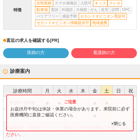
女性医師
スマホ保険証
入院可
キッズ
クレカ
特徴
駐車場
英語
外国語
大病院
がん
在宅
訪問
DPC
バリアフリー
感染予防
セカンドオピニオン受診可
セカンドオピニオン情報提供可
地域連携
直近の求人を確認する
[PR]
医師の方
看護師の方
診療案内
診療時間
月
火
水
木
金
土
日
祝
●
●
●
●
●
9:30
〜
12:00
お盆(8月中旬)は休診・休業の場合があります。来院前に必ず
●
●
●
医療機関に直接ご確認ください。
15:00
〜
17:30
×閉じる
診療時間・内容等について、事前に必ず医療機関に直接ご確認く
ださい。