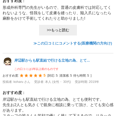
おすすめ度 :
形成外科専門の先生がいるので、普通の皮膚科では対応してく
れないような、怪我をして皮膚を縫ったり、陥入爪になったら
麻酔をかけて手術してくれたりと助かりました!
>>もっと読む
≫この口コミにコメントする(医療機関の方向け)
岸辺駅からも駅直結で行ける立地の為、とて...
この口コミは1年以上前のものです
5
おすすめ度:
[
対応:
5
清潔感:
5
待ち時間:
5
]
投稿者: koharu さん
受診者: 本人 (女性・ 30代)
受診時期: 2019年
おすすめ度 :
岸辺駅からも駅直結で行ける立地の為、とても便利です。
先生お2人とも気さくで親身に相談に乗って頂け、とても安心感
があります。
スタッフの皆さんも笑顔で優しく接して下さるので、リラック