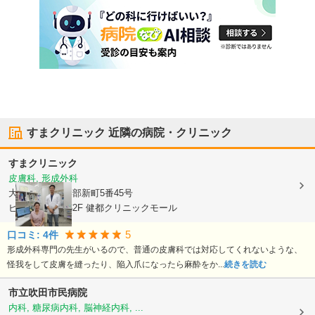
すまクリニック
近隣の病院・クリニック
すまクリニック
皮膚科, 形成外科
大阪府吹田市
岸部新町5番45号
ビエラ岸辺健都2F 健都クリニックモール
5
口コミ:
4
件
形成外科専門の先生がいるので、普通の皮膚科では対応してくれないような、
怪我をして皮膚を縫ったり、陥入爪になったら麻酔をか...
続きを読む
市立吹田市民病院
内科, 糖尿病内科, 脳神経内科, ...