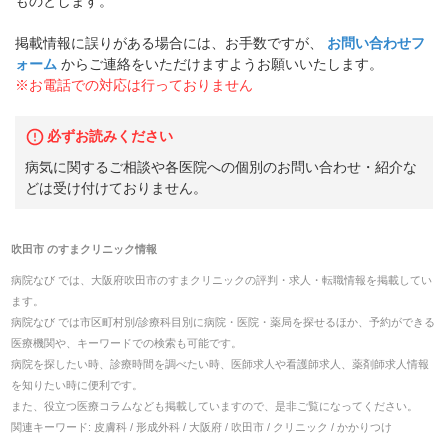
ものとします。
掲載情報に誤りがある場合には、お手数ですが、
お問い合わせフ
ォーム
からご連絡をいただけますようお願いいたします。
※お電話での対応は行っておりません
必ずお読みください
病気に関するご相談や各医院への個別のお問い合わせ・紹介な
どは受け付けておりません。
吹田市
の
すまクリニック
情報
病院なび では、
大阪府
吹田市
の
すまクリニック
の
評判・求人・転職
情報を掲載してい
ます。
病院なび では市区町村別/診療科目別に病院・医院・薬局を探せるほか、予約ができる
医療機関や、キーワードでの検索も可能です。
病院を探したい時、診療時間を調べたい時、医師求人や看護師求人、薬剤師求人情報
を知りたい時に便利です。
また、役立つ医療コラムなども掲載していますので、是非ご覧になってください。
関連キーワード:
皮膚科 / 形成外科 / 大阪府 / 吹田市 / クリニック / かかりつけ