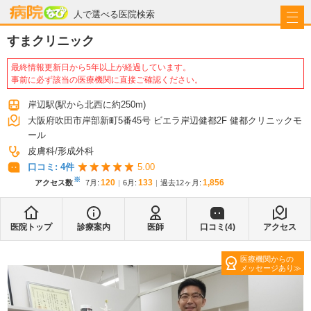
病院なび
人で選べる医院検索
すまクリニック
最終情報更新日から5年以上が経過しています。
事前に必ず該当の医療機関に直接ご確認ください。
岸辺駅
(駅から
北西に約250m
)
大阪府吹田市岸部新町5番45号 ビエラ岸辺健都2F 健都クリニックモ
ール
皮膚科
形成外科
口コミ:
4
件
5.00
※
120
133
1,856
アクセス数
7月
:
6月
:
過去12ヶ月:
医院トップ
診療案内
医師
口コミ(
4
)
アクセス
医療機関からの
メッセージあり