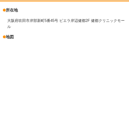
所在地
大阪府吹田市岸部新町5番45号 ビエラ岸辺健都2F 健都クリニックモー
ル
地図