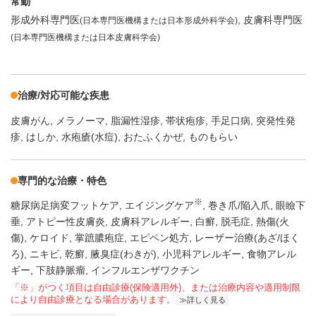
常勤
形成外科専門医
皮膚科専門医
(日本専門医機構または日本形成外科学会)
(日本専門医機構または日本皮膚科学会)
治療/対応可能な疾患
皮膚がん
メラノーマ
脂漏性湿疹
帯状疱疹
手足口病
突発性発
疹
はしか
水疱瘡(水痘)
おたふくかぜ
ものもらい
専門的な治療・特色
※
糖尿病足病変フットケア
エイジングケア
巻き爪/陥入爪
眼瞼下
垂
アトピー性皮膚炎
皮膚科アレルギー
白癬
脱毛症
熱傷(火
傷)
ケロイド
掌蹠膿疱症
エピペン処方
レーザー治療(あざ/ほく
ろ)
ニキビ
乾癬
腋臭症(わきが)
小児科アレルギー
食物アレル
ギー
下肢静脈瘤
インフルエンザワクチン
「※」がつく項目は自由診療(保険適用外)、または治療内容や適用制限
により自由診療となる場合があります。
詳しく見る