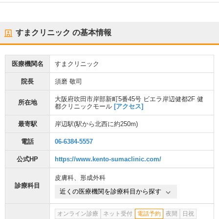
すまクリニック
の基本情報
医療機関名
すまクリニック
院長
須磨 敬司
大阪府吹田市岸部新町5番45号 ビエラ岸辺健都2F 健
所在地
都クリニックモール
[アクセス]
最寄駅
岸辺駅
(駅から
北西に約250m
)
電話
06-6384-5557
公式HP
https://www.kento-sumaclinic.com/
皮膚科
、
形成外科
診療科目
近くの医療機関を診療科目から探す
オンライン診療
ネット受付
電話予約
夜間
日祝