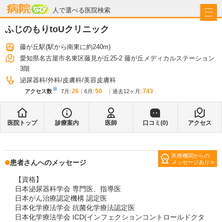
病院なび
人で選べる医院検索
ふじのもりtoUクリニック
藤が丘駅
(駅から
南東に約240m
)
愛知県名古屋市名東区藤見が丘25-2 藤が丘メディカルステーション
3階
泌尿器科
外科
皮膚科
美容皮膚科
※
26
50
743
アクセス数
7月
:
6月
:
過去12ヶ月:
医院トップ
診療案内
医師
口コミ(
0
)
アクセス
医療機関からの
患者さんへのメッセージ
メッセージあり
【資格】
日本泌尿器科学会 専門医、指導医
日本がん治療認定機構 認定医
日本化学療法学会 抗菌化学療法認定医
日本化学療法学会 ICD(インフェクションコントロールドクタ