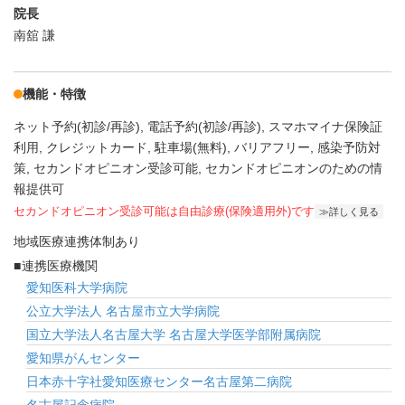
院長
南舘 謙
機能・特徴
ネット予約(初診/再診)
電話予約(初診/再診)
スマホマイナ保険証
利用
クレジットカード
駐車場(無料)
バリアフリー
感染予防対
策
セカンドオピニオン受診可能
セカンドオピニオンのための情
報提供可
セカンドオピニオン受診可能
は自由診療(保険適用外)です
詳しく見る
地域医療連携体制あり
連携医療機関
愛知医科大学病院
公立大学法人 名古屋市立大学病院
国立大学法人名古屋大学 名古屋大学医学部附属病院
愛知県がんセンター
日本赤十字社愛知医療センター名古屋第二病院