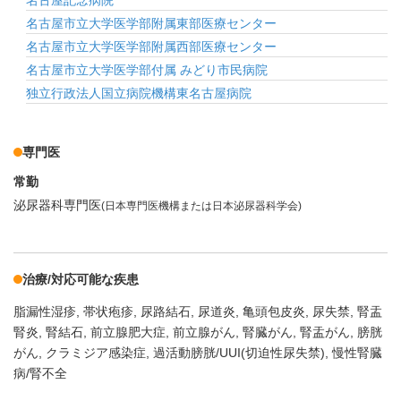
名古屋記念病院
名古屋市立大学医学部附属東部医療センター
名古屋市立大学医学部附属西部医療センター
名古屋市立大学医学部付属 みどり市民病院
独立行政法人国立病院機構東名古屋病院
専門医
常勤
泌尿器科専門医
(日本専門医機構または日本泌尿器科学会)
治療/対応可能な疾患
脂漏性湿疹
帯状疱疹
尿路結石
尿道炎
亀頭包皮炎
尿失禁
腎盂
腎炎
腎結石
前立腺肥大症
前立腺がん
腎臓がん
腎盂がん
膀胱
がん
クラミジア感染症
過活動膀胱/UUI(切迫性尿失禁)
慢性腎臓
病/腎不全