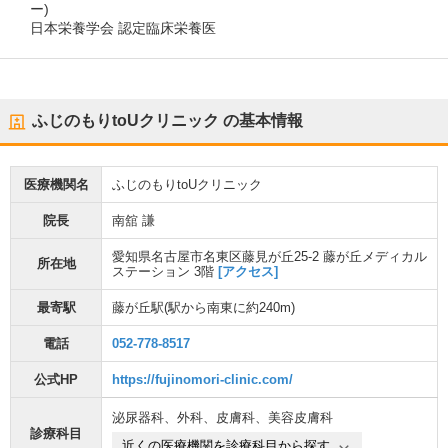
ー)
日本栄養学会 認定臨床栄養医
ふじのもりtoUクリニック
の基本情報
医療機関名
ふじのもりtoUクリニック
院長
南舘 謙
愛知県名古屋市名東区藤見が丘25-2 藤が丘メディカル
所在地
ステーション 3階
[アクセス]
最寄駅
藤が丘駅
(駅から
南東に約240m
)
電話
052-778-8517
公式HP
https://fujinomori-clinic.com/
泌尿器科
、
外科
、
皮膚科
、
美容皮膚科
診療科目
近くの医療機関を診療科目から探す