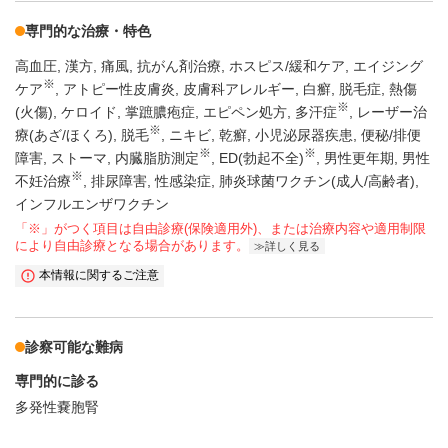
専門的な治療・特色
高血圧
漢方
痛風
抗がん剤治療
ホスピス/緩和ケア
エイジング
※
ケア
アトピー性皮膚炎
皮膚科アレルギー
白癬
脱毛症
熱傷
※
(火傷)
ケロイド
掌蹠膿疱症
エピペン処方
多汗症
レーザー治
※
療(あざ/ほくろ)
脱毛
ニキビ
乾癬
小児泌尿器疾患
便秘/排便
※
※
障害
ストーマ
内臓脂肪測定
ED(勃起不全)
男性更年期
男性
※
不妊治療
排尿障害
性感染症
肺炎球菌ワクチン(成人/高齢者)
インフルエンザワクチン
「※」がつく項目は自由診療(保険適用外)、または治療内容や適用制限
により自由診療となる場合があります。
詳しく見る
本情報に関するご注意
診察可能な難病
専門的に診る
多発性嚢胞腎