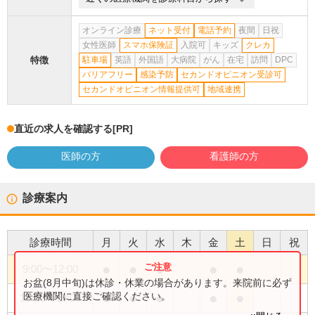
オンライン診療
ネット受付
電話予約
夜間
日祝
女性医師
スマホ保険証
入院可
キッズ
クレカ
特徴
駐車場
英語
外国語
大病院
がん
在宅
訪問
DPC
バリアフリー
感染予防
セカンドオピニオン受診可
セカンドオピニオン情報提供可
地域連携
直近の求人を確認する
[PR]
医師の方
看護師の方
診療案内
診療時間
月
火
水
木
金
土
日
祝
●
●
●
●
●
9:00
〜
12:00
お盆(8月中旬)は休診・休業の場合があります。来院前に必ず
●
●
●
●
●
医療機関に直接ご確認ください。
16:00
〜
19:00