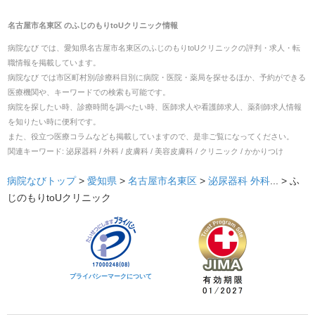
名古屋市名東区
の
ふじのもりtoUクリニック
情報
病院なび では、
愛知県
名古屋市名東区
の
ふじのもりtoUクリニック
の
評判・求人・転
職
情報を掲載しています。
病院なび では市区町村別/診療科目別に病院・医院・薬局を探せるほか、予約ができる
医療機関や、キーワードでの検索も可能です。
病院を探したい時、診療時間を調べたい時、医師求人や看護師求人、薬剤師求人情報
を知りたい時に便利です。
また、役立つ医療コラムなども掲載していますので、是非ご覧になってください。
関連キーワード:
泌尿器科 / 外科 / 皮膚科 / 美容皮膚科 / クリニック / かかりつけ
病院なびトップ
>
愛知県
>
名古屋市名東区
>
泌尿器科
外科
... >
ふ
じのもりtoUクリニック
プライバシーマークについて