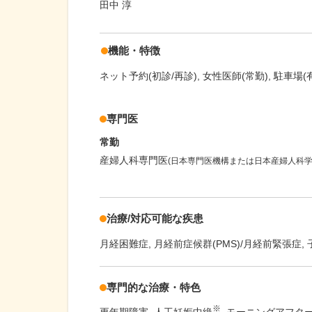
田中 淳
機能・特徴
ネット予約(初診/再診)
女性医師(常勤)
駐車場(
専門医
常勤
産婦人科専門医
(日本専門医機構または日本産婦人科学
治療/対応可能な疾患
月経困難症
月経前症候群(PMS)/月経前緊張症
専門的な治療・特色
※