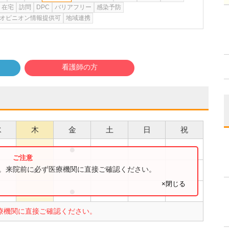
在宅
訪問
DPC
バリアフリー
感染予防
オピニオン情報提供可
地域連携
看護師の方
水
木
金
土
日
祝
●
●
●
●
す。来院前に必ず医療機関に直接ご確認ください。
×閉じる
●
●
療機関に直接ご確認ください。