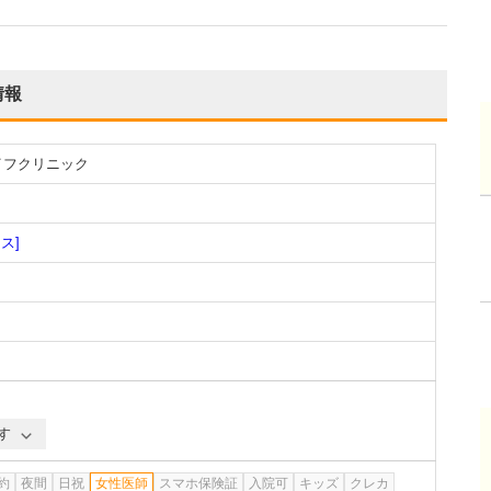
情報
イフクリニック
ス]
す
約
夜間
日祝
女性医師
スマホ保険証
入院可
キッズ
クレカ