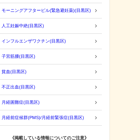
モーニングアフターピル(緊急避妊薬)
(
目黒区
)
人工妊娠中絶
(
目黒区
)
インフルエンザワクチン
(
目黒区
)
子宮筋腫
(
目黒区
)
貧血
(
目黒区
)
不正出血
(
目黒区
)
月経困難症
(
目黒区
)
月経前症候群(PMS)/月経前緊張症
(
目黒区
)
《掲載している情報についてのご注意》