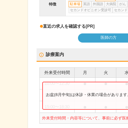
特徴
駐車場
英語
外国語
大病院
がん
セカンドオピニオン受診可
セカンド
直近の求人を確認する
[PR]
医師の方
診療案内
外来受付時間
月
火
●
●
10:00
〜
12:30
お盆(8月中旬)は休診・休業の場合がありま
10:00
〜
13:00
●
●
15:00
〜
18:30
外来受付時間・内容等について、事前に必ず医