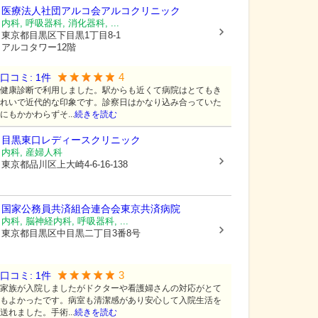
医療法人社団アルコ会
アルコクリニック
内科, 呼吸器科, 消化器科, ...
東京都目黒区
下目黒1丁目8-1
アルコタワー12階
4
口コミ:
1
件
健康診断で利用しました。駅からも近くて病院はとてもき
れいで近代的な印象です。診察日はかなり込み合っていた
にもかかわらずそ...
続きを読む
目黒東口レディースクリニック
内科, 産婦人科
東京都品川区
上大崎4-6-16-138
国家公務員共済組合連合会東京共済病院
内科, 脳神経内科, 呼吸器科, ...
東京都目黒区
中目黒二丁目3番8号
3
口コミ:
1
件
家族が入院しましたがドクターや看護婦さんの対応がとて
もよかったです。病室も清潔感があり安心して入院生活を
送れました。手術...
続きを読む