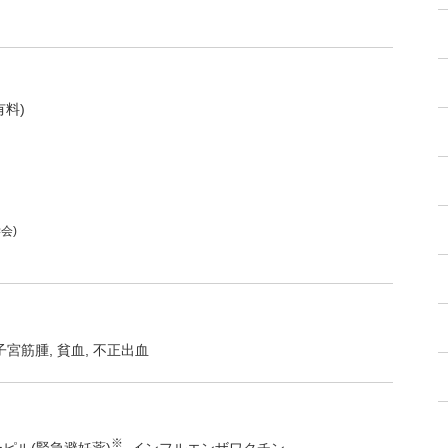
有料)
会)
子宮筋腫
貧血
不正出血
※