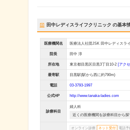
田中レディスライフクリニック
の基本
医療機関名
医療法人社団JSK 田中レディスラ
院長
田中 淳
所在地
東京都目黒区目黒3丁目10-2
[アクセ
最寄駅
目黒駅
(駅から
西に約790m
)
電話
03-3793-1997
公式HP
http://www.tanaka-ladies.com
婦人科
診療科目
近くの医療機関を診療科目から探
オンライン診療
ネット受付
電話予