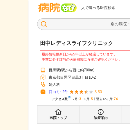
病院なび
人で選べる医院検索
田中レディスライフクリニック
最終情報更新日から5年以上が経過しています。
事前に必ず該当の医療機関に直接ご確認ください。
目黒駅
(駅から
西に約790m
)
東京都目黒区目黒3丁目10-2
婦人科
口コミ:
2
件
3.50
※
3
5
74
アクセス数
7月
:
6月
:
過去12ヶ月:
医院トップ
診療案内