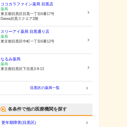
ココカラファイン薬局 目黒店
薬局
東京都目黒区
目黒一丁目6番17号
Daiwa目黒スクエア2階
スリーアイ薬局 目黒通り店
薬局
東京都目黒区
中町一丁目6番12号
なるみ薬局
薬局
東京都目黒区
下目黒3-9-13
目黒区
の薬局一覧
各条件で他の医療機関を探す
更年期障害
(
目黒区
)