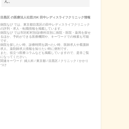
ん。
目黒区
の
医療法人社団JSK 田中レディスライフクリニック
情報
病院なび では、
東京都
目黒区
の
田中レディスライフクリニック
の
評判・求人・転職
情報を掲載しています。
病院なび では市区町村別/診療科目別に病院・医院・薬局を探せ
るほか、予約ができる医療機関や、キーワードでの検索も可能
です。
病院を探したい時、診療時間を調べたい時、医師求人や看護師
求人、薬剤師求人情報を知りたい時に便利です。
また、役立つ医療コラムなども掲載していますので、是非ご覧
になってください。
関連キーワード:
婦人科 / 東京都 / 目黒区 / クリニック / かかり
つけ