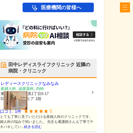
医療機関の皆様へ
田中レディスライフクリニック
近隣の
病院・クリニック
レディースクリニックなみなみ
産婦人科, 泌尿器科, 内科
東京都目黒区
目黒1丁目6-17
Daiwa目黒スクエア 1階
5
口コミ:
1
件
とても丁寧に見ていただける産婦人科のクリニックです。
婦人科の悩みで伺いました。 先生も看護師さんも丁寧でテ
キパキしてい...
続きを読む