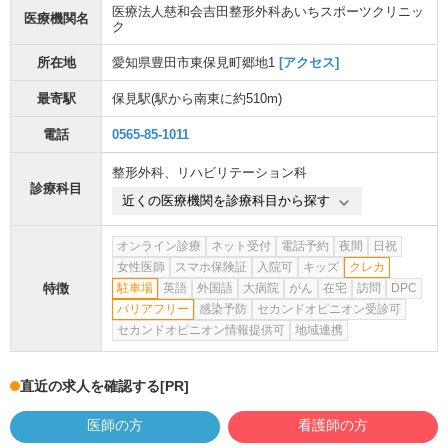
医療法人慈和会吉田整形外科あいちスポーツクリニッ
医療機関名
ク
所在地
愛知県豊田市東保見町郷地1
[アクセス]
最寄駅
保見駅
(駅から
南東に約510m
)
電話
0565-85-1011
整形外科
、
リハビリテーション科
診療科目
近くの医療機関を診療科目から探す
オンライン診療
ネット受付
電話予約
夜間
日祝
女性医師
スマホ保険証
入院可
キッズ
クレカ
特徴
駐車場
英語
外国語
大病院
がん
在宅
訪問
DPC
バリアフリー
感染予防
セカンドオピニオン受診可
セカンドオピニオン情報提供可
地域連携
直近の求人を確認する
[PR]
医師の方
看護師の方