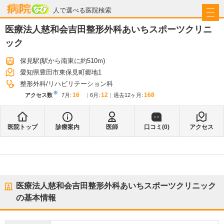
病院なび
人で選べる医院検索
医療法人慈和会吉田整形外科あいちスポーツクリニ
ック
保見駅
(駅から
南東に約510m
)
愛知県豊田市東保見町郷地1
整形外科
リハビリテーション科
※
16
12
168
アクセス数
7月
:
6月
:
過去12ヶ月:
医院トップ
診療案内
医師
口コミ(
0
)
アクセス
医療法人慈和会吉田整形外科あいちスポーツクリニック
の基本情報