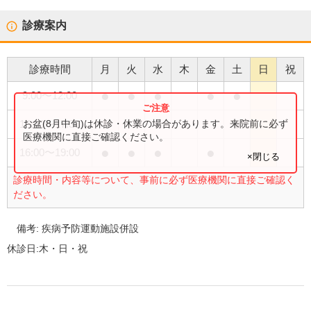
診療案内
診療時間
月
火
水
木
金
土
日
祝
●
●
●
●
●
9:00
〜
12:00
●
お盆(8月中旬)は休診・休業の場合があります。来院前に必ず
15:00
〜
17:30
医療機関に直接ご確認ください。
●
●
●
●
16:00
〜
19:00
×閉じる
診療時間・内容等について、事前に必ず医療機関に直接ご確認く
ださい。
備考:
疾病予防運動施設併設
休診日:
木・日・祝