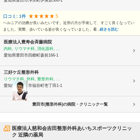
愛知県豊田市
浄水町伊保原500-1
5
口コミ:
1
件
ヘルニアの治療が良いみたいです。近所の方が手術して、すごく良くなってい
ました。実際、歩いている姿が良くなっていました。看...
続きを読む
医療法人豊寿会
斉藤病院
内科, リウマチ科, 消化器科, ...
愛知県豊田市
四郷町森前166-1
三好ケ丘整形外科
リウマチ科, 外科, 整形外科, ...
愛知県みよし市
福谷町壱丁田1-1
豊田市(整形外科)の病院・クリニック一覧
医療法人慈和会吉田整形外科あいちスポーツクリニッ
ク
近隣の薬局