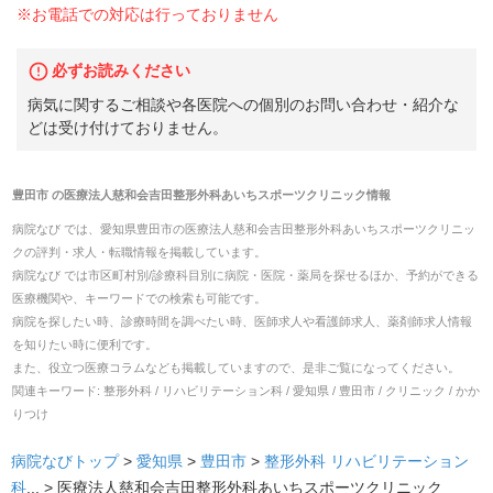
※お電話での対応は行っておりません
必ずお読みください
病気に関するご相談や各医院への個別のお問い合わせ・紹介な
どは受け付けておりません。
豊田市
の
医療法人慈和会吉田整形外科あいちスポーツクリニック
情報
病院なび では、
愛知県
豊田市
の
医療法人慈和会吉田整形外科あいちスポーツクリニッ
ク
の
評判・求人・転職
情報を掲載しています。
病院なび では市区町村別/診療科目別に病院・医院・薬局を探せるほか、予約ができる
医療機関や、キーワードでの検索も可能です。
病院を探したい時、診療時間を調べたい時、医師求人や看護師求人、薬剤師求人情報
を知りたい時に便利です。
また、役立つ医療コラムなども掲載していますので、是非ご覧になってください。
関連キーワード:
整形外科 / リハビリテーション科 / 愛知県 / 豊田市 / クリニック / かか
りつけ
病院なびトップ
>
愛知県
>
豊田市
>
整形外科
リハビリテーション
科
... >
医療法人慈和会吉田整形外科あいちスポーツクリニック