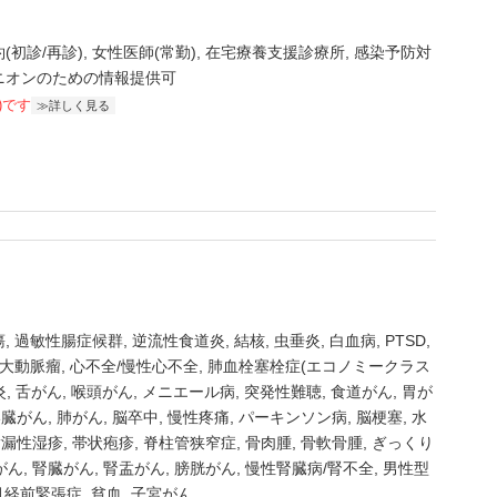
(初診/再診)
女性医師(常勤)
在宅療養支援診療所
感染予防対
ニオンのための情報提供可
)です
詳しく見る
瘍
過敏性腸症候群
逆流性食道炎
結核
虫垂炎
白血病
PTSD
大動脈瘤
心不全/慢性心不全
肺血栓塞栓症(エコノミークラス
炎
舌がん
喉頭がん
メニエール病
突発性難聴
食道がん
胃が
い臓がん
肺がん
脳卒中
慢性疼痛
パーキンソン病
脳梗塞
水
脂漏性湿疹
帯状疱疹
脊柱管狭窄症
骨肉腫
骨軟骨腫
ぎっくり
がん
腎臓がん
腎盂がん
膀胱がん
慢性腎臓病/腎不全
男性型
/月経前緊張症
貧血
子宮がん