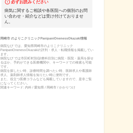
必ずお読みください
病気に関するご相談や各医院への個別のお問
い合わせ・紹介などは受け付けておりませ
ん。
岡崎市
の
よりこクリニックPanipaniOnenessOkazaki
情報
病院なび では、
愛知県
岡崎市
の
よりこクリニック
PanipaniOnenessOkazaki
の
評判・求人・転職
情報を掲載してい
ます。
病院なび では市区町村別/診療科目別に病院・医院・薬局を探せ
るほか、予約ができる医療機関や、キーワードでの検索も可能
です。
病院を探したい時、診療時間を調べたい時、医師求人や看護師
求人、薬剤師求人情報を知りたい時に便利です。
また、役立つ医療コラムなども掲載していますので、是非ご覧
になってください。
関連キーワード:
内科 / 愛知県 / 岡崎市 / かかりつけ