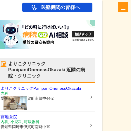
医療機関の皆様へ
よりこクリニック
PanipaniOnenessOkazaki
近隣の病
院・クリニック
よりこクリニックPanipaniOnenessOkazaki
内科
愛知県岡崎市
伊賀町南郷中44-2
宮地医院
内科, 小児科, 呼吸器科, ...
愛知県岡崎市
伊賀町南郷中19