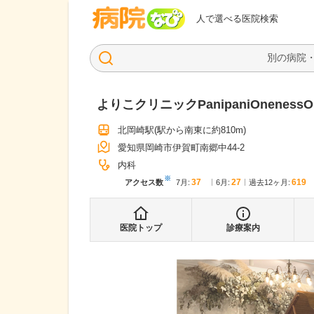
病院なび
人で選べる医院検索
よりこクリニックPanipaniOnenessOk
北岡崎駅
(駅から
南東に約810m
)
愛知県岡崎市伊賀町南郷中44-2
内科
※
37
27
619
アクセス数
7月
:
6月
:
過去12ヶ月:
医院トップ
診療案内