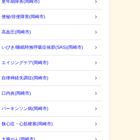
更年期障害
(
岡崎市
)
便秘/排便障害
(
岡崎市
)
高血圧
(
岡崎市
)
いびき/睡眠時無呼吸症候群(SAS)
(
岡崎市
)
エイジングケア
(
岡崎市
)
自律神経失調症
(
岡崎市
)
口内炎
(
岡崎市
)
パーキンソン病
(
岡崎市
)
狭心症・心筋梗塞
(
岡崎市
)
大腸がん
(
岡崎市
)