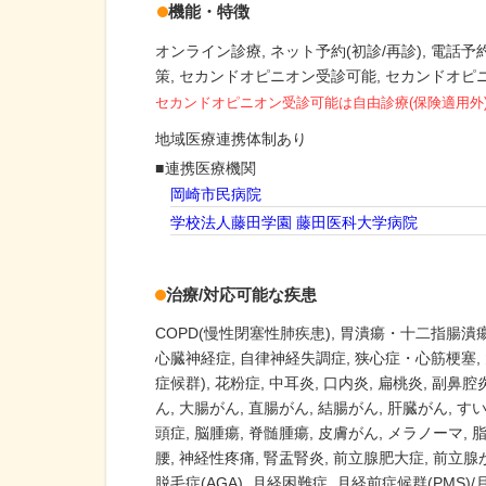
機能・特徴
オンライン診療
ネット予約(初診/再診)
電話予約
策
セカンドオピニオン受診可能
セカンドオピ
セカンドオピニオン受診可能
は自由診療(保険適用外
地域医療連携体制あり
連携医療機関
岡崎市民病院
学校法人藤田学園 藤田医科大学病院
治療/対応可能な疾患
COPD(慢性閉塞性肺疾患)
胃潰瘍・十二指腸潰
心臓神経症
自律神経失調症
狭心症・心筋梗塞
症候群)
花粉症
中耳炎
口内炎
扁桃炎
副鼻腔
ん
大腸がん
直腸がん
結腸がん
肝臓がん
す
頭症
脳腫瘍
脊髄腫瘍
皮膚がん
メラノーマ
腰
神経性疼痛
腎盂腎炎
前立腺肥大症
前立腺
脱毛症(AGA)
月経困難症
月経前症候群(PMS)