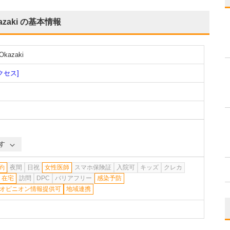
zaki
の基本情報
kazaki
クセス]
す
約
夜間
日祝
女性医師
スマホ保険証
入院可
キッズ
クレカ
在宅
訪問
DPC
バリアフリー
感染予防
オピニオン情報提供可
地域連携