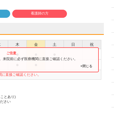
看護師の方
水
木
金
土
日
祝
●
●
●
●
す。来院前に必ず医療機関に直接ご確認ください。
●
●
×閉じる
関に直接ご確認ください。
ことあり)
ください