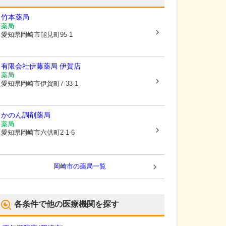
竹本薬局
薬局
愛知県岡崎市
能見町95-1
有限会社伊藤薬局 伊賀店
薬局
愛知県岡崎市
伊賀町7-33-1
かのん調剤薬局
薬局
愛知県岡崎市
六供町2-1-6
岡崎市
の薬局一覧
各条件で他の医療機関を探す