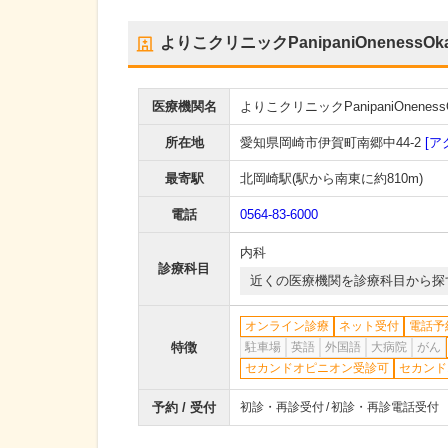
よりこクリニックPanipaniOnenessOka
医療機関名
よりこクリニックPanipaniOnenessO
所在地
愛知県岡崎市伊賀町南郷中44-2
[ア
最寄駅
北岡崎駅
(駅から
南東に約810m
)
電話
0564-83-6000
内科
診療科目
近くの医療機関を診療科目から探
オンライン診療
ネット受付
電話予
特徴
駐車場
英語
外国語
大病院
がん
セカンドオピニオン受診可
セカンド
予約 / 受付
初診・再診受付
初診・再診電話受付