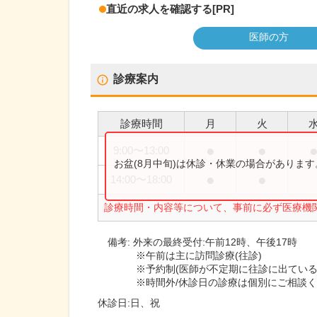
直近の求人を確認する
[PR]
医師の方
診療案内
診療時間
月
火
●
●
9:00
〜
13:00
お盆(8月中旬)は休診・休業の場合がありま
●
●
14:00
〜
18:00
診療時間・内容等について、事前に必ず医療機
備考:
外来の最終受付:午前12時、午後17時
※午前は主に訪問診療(往診)
※予約制(医師が不定期に往診に出ている
※時間外/休診日の診療は個別にご相談
休診日:
日、祝