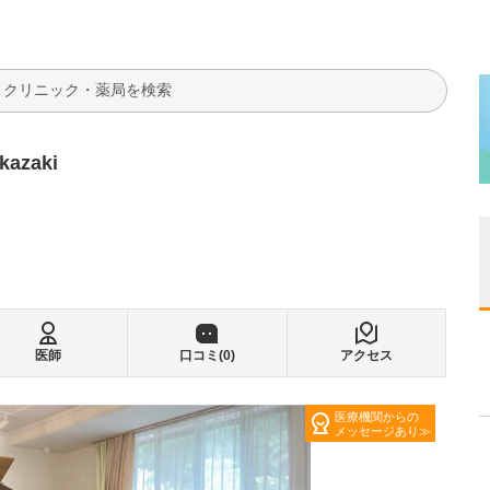
検索
azaki
医師
口コミ(
0
)
アクセス
医療機関からの
メッセージあり