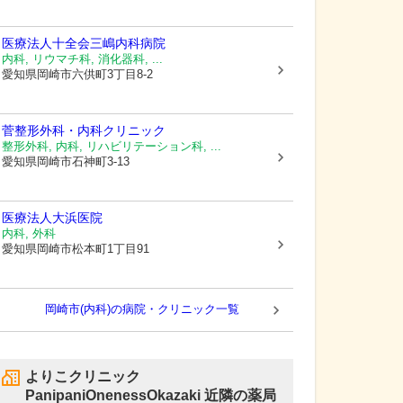
医療法人十全会
三嶋内科病院
内科, リウマチ科, 消化器科, ...
愛知県岡崎市
六供町3丁目8-2
菅整形外科・内科クリニック
整形外科, 内科, リハビリテーション科, ...
愛知県岡崎市
石神町3-13
医療法人
大浜医院
内科, 外科
愛知県岡崎市
松本町1丁目91
岡崎市(内科)の病院・クリニック一覧
よりこクリニック
PanipaniOnenessOkazaki
近隣の薬局