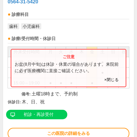
0564-31-5420
診療科目
歯科
小児歯科
診療/受付時間・休診日
外来受付時間
月
火
水
木
金
土
日
祝
9:00～12:30
●
●
●
●
●
お盆(8月中旬)は休診・休業の場合があります。来院前
に必ず医療機関に直接ご確認ください。
15:00～18:00
●
×閉じる
15:00～19:00
●
●
●
●
土曜18時まで、予約制
備考:
木、日、祝
休診日:
初診・再診受付
この医院の詳細をみる