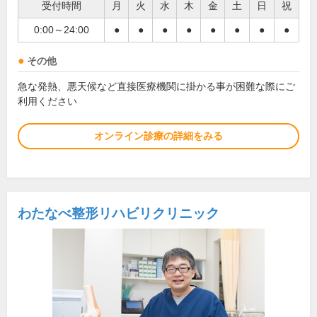
受付時間
月
火
水
木
金
土
日
祝
0:00～24:00
●
●
●
●
●
●
●
●
その他
急な発熱、悪天候など直接医療機関に掛かる事が困難な際にご
利用ください
オンライン診療の詳細をみる
わたなべ整形リハビリクリニック