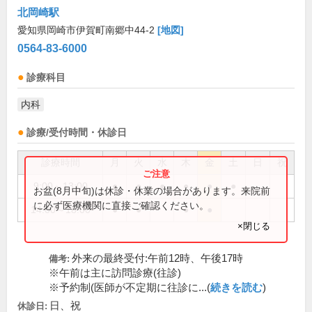
北岡崎駅
愛知県岡崎市伊賀町南郷中44-2
[地図]
0564-83-6000
診療科目
内科
診療/受付時間・休診日
診療時間
月
火
水
木
金
土
日
祝
9:00～13:00
●
●
●
●
●
●
お盆(8月中旬)は休診・休業の場合があります。来院前
に必ず医療機関に直接ご確認ください。
14:00～18:00
●
●
●
●
×閉じる
外来の最終受付:午前12時、午後17時
備考:
※午前は主に訪問診療(往診)
※予約制(医師が不定期に往診に...(
続きを読む
)
日、祝
休診日: