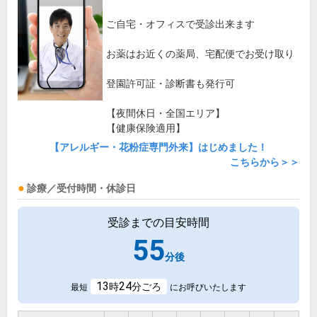
ご自宅・オフィスで受診出来ます
お薬はお近くの薬局、宅配便でお受け取り
登園許可証・診断書も発行可
【夜間休日・全国エリア】
【健康保険適用】
【アレルギー・花粉症専門外来】はじめました！
こちらから＞＞
診療／受付時間・休診日
受診までの目安時間
55
分後
13
24
時
分ごろ
最短
にお呼びいたします