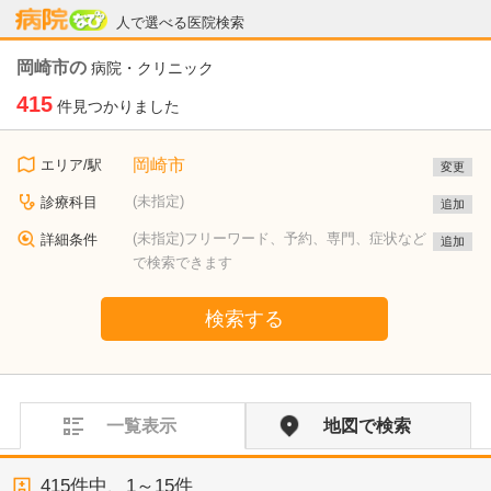
病院なび
人で選べる医院検索
岡崎市の
病院・クリニック
415
件見つかりました
岡崎市
エリア/駅
変更
(未指定)
診療科目
追加
(未指定)フリーワード、予約、専門、症状など
詳細条件
追加
で検索できます
検索する
一覧表示
地図で検索
415
件中、
1～15件