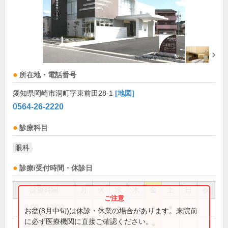
所在地・電話番号
愛知県岡崎市洞町字東前田28-1
[地図]
0564-26-2220
診療科目
眼科
診療/受付時間・休診日
診療時間
月
火
水
木
金
土
日
祝
9:00～12:00
●
●
●
●
●
お盆(8月中旬)は休診・休業の場合があります。来院前
に必ず医療機関に直接ご確認ください。
15:30～18:30
●
●
●
●