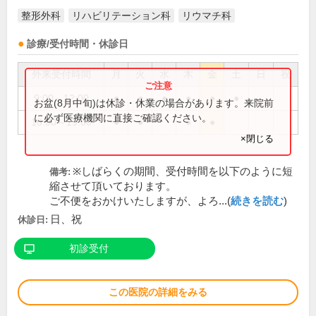
整形外科
リハビリテーション科
リウマチ科
診療/受付時間・休診日
外来受付時間
月
火
水
木
金
土
日
祝
9:00～12:00
●
●
●
●
●
●
お盆(8月中旬)は休診・休業の場合があります。来院前
に必ず医療機関に直接ご確認ください。
16:00～19:00
●
●
●
●
×閉じる
※しばらくの期間、受付時間を以下のように短
備考:
縮させて頂いております。
ご不便をおかけいたしますが、よろ...(
続きを読む
)
日、祝
休診日:
初診受付
この医院の詳細をみる