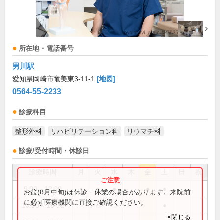
所在地・電話番号
男川駅
愛知県岡崎市竜美東3-11-1
[地図]
0564-55-2233
診療科目
整形外科
リハビリテーション科
リウマチ科
診療/受付時間・休診日
診療時間
月
火
水
木
金
土
日
祝
9:00～12:00
●
●
●
●
●
お盆(8月中旬)は休診・休業の場合があります。来院前
に必ず医療機関に直接ご確認ください。
13:30～16:30
●
×閉じる