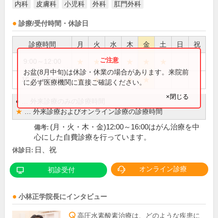
内科
皮膚科
小児科
外科
肛門外科
診療/受付時間・休診日
診療時間
月
火
水
木
金
土
日
祝
★
★
★
★
★
★
9:00～12:00
お盆(8月中旬)は休診・休業の場合があります。来院前
★
★
★
★
16:00～19:00
に必ず医療機関に直接ご確認ください。
×閉じる
●
…
外来診療のみの診療時間
★
…
外来診療およびオンライン診療の診療時間
(月・火・木・金)12:00～16:00はがん治療を中
備考:
心にした自費診療を行っています。
日、祝
休診日:
オンライン診療
初診受付
小林正学
院長
にインタビュー
高圧水素酸素治療は、どのような疾患に