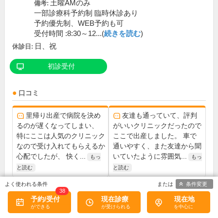
土曜AMのみ
備考:
一部診療科予約制 臨時休診あり
予約優先制、WEB予約も可
受付時間 :8:30～12...(
続きを読む
)
日、祝
休診日:
初診受付
口コミ
里帰り出産で病院を決め
友達も通っていて、評判
るのが遅くなってしまい、
がいいクリニックだったので
特にここは人気のクリニック
ここで出産しました。 車で
なので受け入れてもらえるか
通いやすく、また友達から聞
心配でしたが、 快く...
いていたように雰囲気...
もっ
もっ
と読む
と読む
条件変更
38
この医院の詳細をみる
予約/受付
現在診療
現在地
※