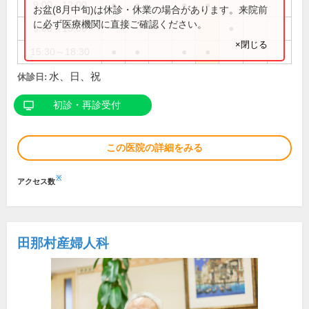
9:00～12:00
●
●
●
●
お盆(8月中旬)は休診・休業の場合があります。来院前
に必ず医療機関に直接ご確認ください。
9:00～13:00
●
×閉じる
15:30～18:30
●
●
●
●
水、日、祝
休診日:
初診・再診受付
この医院の詳細をみる
※
アクセス数
田那村産婦人科