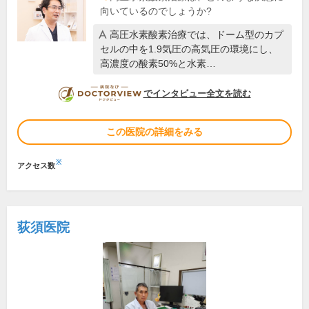
向いているのでしょうか?
高圧水素酸素治療では、ドーム型のカプ
セルの中を1.9気圧の高気圧の環境にし、
高濃度の酸素50%と水素…
DOCTORVIEW
でインタビュー全文を読む
この医院の詳細をみる
※
アクセス数
荻須医院