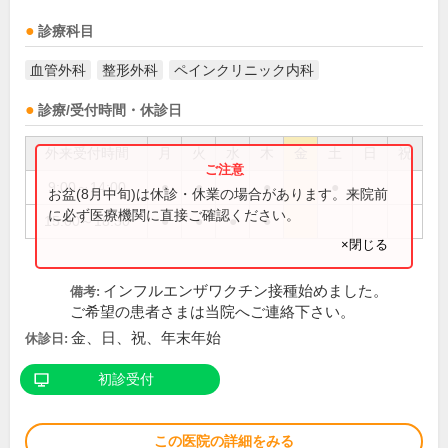
診療科目
血管外科
整形外科
ペインクリニック内科
診療/受付時間・休診日
外来受付時間
月
火
水
木
金
土
日
祝
9:00～14:00
●
●
●
●
お盆(8月中旬)は休診・休業の場合があります。来院前
に必ず医療機関に直接ご確認ください。
15:00～18:30
●
●
●
●
×閉じる
インフルエンザワクチン接種始めました。
備考:
ご希望の患者さまは当院へご連絡下さい。
金、日、祝、年末年始
休診日:
初診受付
この医院の詳細をみる