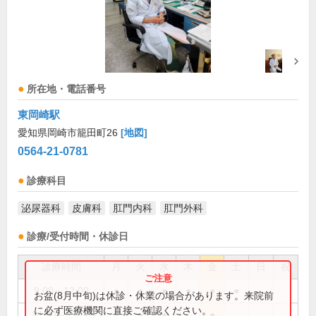
所在地・電話番号
東岡崎駅
愛知県岡崎市籠田町26
[地図]
0564-21-0781
診療科目
泌尿器科
皮膚科
肛門内科
肛門外科
診療/受付時間・休診日
診療時間
月
火
水
木
金
土
日
祝
9:00～12:00
●
●
●
●
●
●
お盆(8月中旬)は休診・休業の場合があります。来院前
に必ず医療機関に直接ご確認ください。
14:00～19:00
●
●
●
●