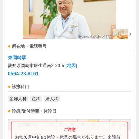
所在地・電話番号
東岡崎駅
愛知県岡崎市康生通南2-23-5
[地図]
0564-23-8161
診療科目
産婦人科
産科
婦人科
診療/受付時間・休診日
診療時間
月
火
水
木
金
土
日
祝
9:00～12:00
●
●
●
●
●
お盆(8月中旬)は休診・休業の場合があります。来院前