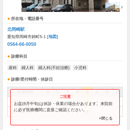
所在地・電話番号
北岡崎駅
愛知県岡崎市錦町5-1
[地図]
0564-66-0050
診療科目
産科
婦人科
婦人科(不妊治療)
小児科
診療/受付時間・休診日
診療時間
月
火
水
木
金
土
日
祝
9:00～12:30
●
●
●
●
●
●
お盆(8月中旬)は休診・休業の場合があります。来院前
に必ず医療機関に直接ご確認ください。
17:00～20:00
●
●
●
●
●
×閉じる