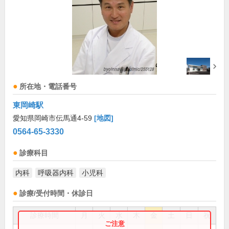
所在地・電話番号
東岡崎駅
愛知県岡崎市伝馬通4-59
[地図]
0564-65-3330
診療科目
内科
呼吸器内科
小児科
診療/受付時間・休診日
診療時間
月
火
水
木
金
土
日
祝