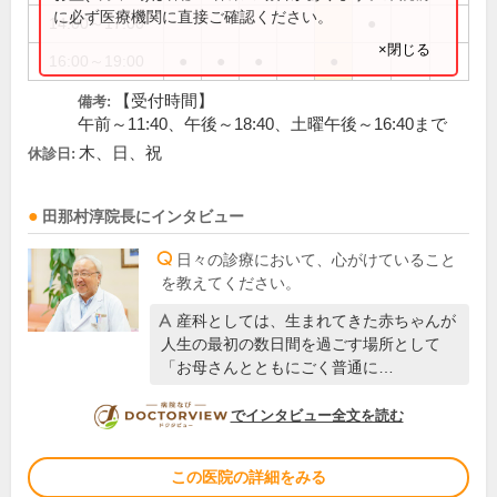
に必ず医療機関に直接ご確認ください。
14:00～17:00
●
×閉じる
16:00～19:00
●
●
●
●
【受付時間】
備考:
午前～11:40、午後～18:40、土曜午後～16:40まで
木、日、祝
休診日:
田那村淳
院長
にインタビュー
日々の診療において、心がけていること
を教えてください。
産科としては、生まれてきた赤ちゃんが
人生の最初の数日間を過ごす場所として
「お母さんとともにごく普通に…
DOCTORVIEW
でインタビュー全文を読む
この医院の詳細をみる