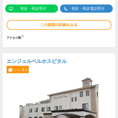
初診・再診受付
初診・再診電話受付
この医院の詳細をみる
※
アクセス数
エンジェルベルホスピタル
2
口コミ
件