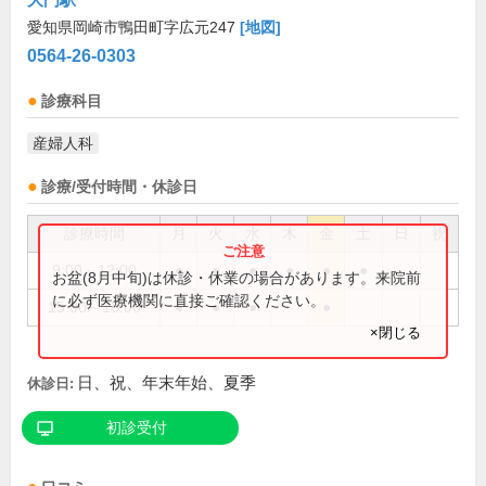
愛知県岡崎市鴨田町字広元247
[地図]
0564-26-0303
診療科目
産婦人科
診療/受付時間・休診日
診療時間
月
火
水
木
金
土
日
祝
9:00～12:00
●
●
●
●
●
●
お盆(8月中旬)は休診・休業の場合があります。来院前
に必ず医療機関に直接ご確認ください。
15:00～18:00
●
●
●
●
×閉じる
日、祝、年末年始、夏季
休診日:
初診受付