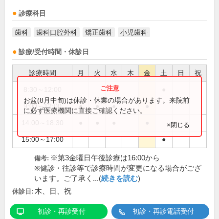
診療科目
歯科
歯科口腔外科
矯正歯科
小児歯科
診療/受付時間・休診日
診療時間
月
火
水
木
金
土
日
祝
8:30～12:00
●
お盆(8月中旬)は休診・休業の場合があります。来院前
9:00～12:00
●
●
●
●
に必ず医療機関に直接ご確認ください。
14:00～18:30
●
●
●
●
×閉じる
15:00～17:00
●
※第3金曜日午後診療は16:00から
備考:
※健診・往診等で診療時間が変更になる場合がござ
います。ご了承く...(
続きを読む
)
木、日、祝
休診日:
初診・再診受付
初診・再診電話受付