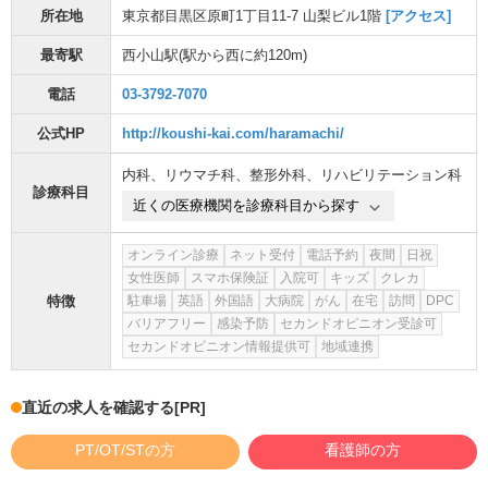
所在地
東京都目黒区原町1丁目11-7 山梨ビル1階
[アクセス]
最寄駅
西小山駅
(駅から
西に約120m
)
電話
03-3792-7070
公式HP
http://koushi-kai.com/haramachi/
内科
、
リウマチ科
、
整形外科
、
リハビリテーション科
診療科目
近くの医療機関を診療科目から探す
オンライン診療
ネット受付
電話予約
夜間
日祝
女性医師
スマホ保険証
入院可
キッズ
クレカ
特徴
駐車場
英語
外国語
大病院
がん
在宅
訪問
DPC
バリアフリー
感染予防
セカンドオピニオン受診可
セカンドオピニオン情報提供可
地域連携
直近の求人を確認する
[PR]
PT/OT/STの方
看護師の方