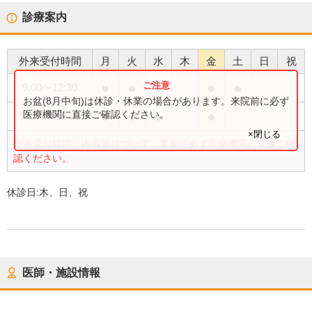
診療案内
外来受付時間
月
火
水
木
金
土
日
祝
●
●
●
●
●
9:00
〜
12:30
お盆(8月中旬)は休診・休業の場合があります。来院前に必ず
●
●
●
●
医療機関に直接ご確認ください。
14:30
〜
18:00
×閉じる
外来受付時間・内容等について、事前に必ず医療機関に直接ご確
認ください。
休診日:
木、日、祝
医師・施設情報