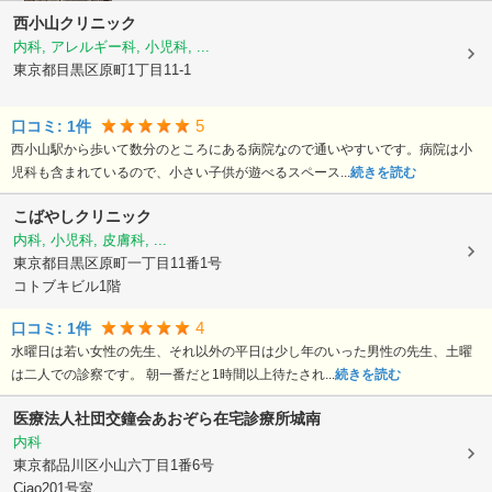
西小山クリニック
内科, アレルギー科, 小児科, ...
東京都目黒区
原町1丁目11-1
5
口コミ:
1
件
西小山駅から歩いて数分のところにある病院なので通いやすいです。病院は小
児科も含まれているので、小さい子供が遊べるスペース...
続きを読む
こばやしクリニック
内科, 小児科, 皮膚科, ...
東京都目黒区
原町一丁目11番1号
コトブキビル1階
4
口コミ:
1
件
水曜日は若い女性の先生、それ以外の平日は少し年のいった男性の先生、土曜
は二人での診察です。 朝一番だと1時間以上待たされ...
続きを読む
医療法人社団交鐘会あおぞら在宅診療所城南
内科
東京都品川区
小山六丁目1番6号
Ciao201号室