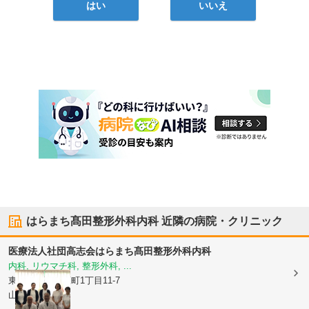
はい
いいえ
はらまち髙田整形外科内科
近隣の病院・クリニック
医療法人社団高志会
はらまち髙田整形外科内科
内科, リウマチ科, 整形外科, ...
東京都目黒区
原町1丁目11-7
山梨ビル1階