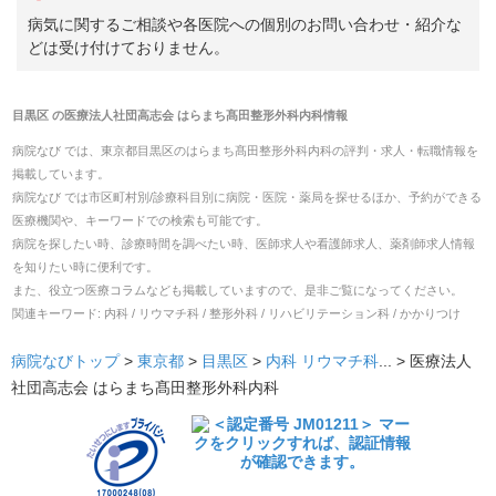
病気に関するご相談や各医院への個別のお問い合わせ・紹介な
どは受け付けておりません。
目黒区
の
医療法人社団高志会 はらまち髙田整形外科内科
情報
病院なび では、
東京都
目黒区
の
はらまち髙田整形外科内科
の
評判・求人・転職
情報を
掲載しています。
病院なび では市区町村別/診療科目別に病院・医院・薬局を探せるほか、予約ができる
医療機関や、キーワードでの検索も可能です。
病院を探したい時、診療時間を調べたい時、医師求人や看護師求人、薬剤師求人情報
を知りたい時に便利です。
また、役立つ医療コラムなども掲載していますので、是非ご覧になってください。
関連キーワード:
内科 / リウマチ科 / 整形外科 / リハビリテーション科 / かかりつけ
病院なびトップ
>
東京都
>
目黒区
>
内科
リウマチ科
... >
医療法人
社団高志会 はらまち髙田整形外科内科