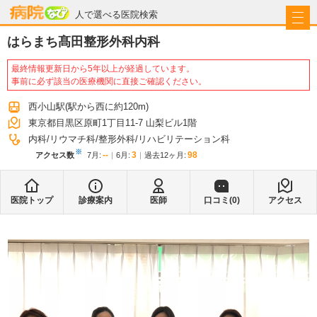
病院なび
人で選べる医院検索
はらまち髙田整形外科内科
最終情報更新日から5年以上が経過しています。
事前に必ず該当の医療機関に直接ご確認ください。
西小山駅
(駅から
西に約120m
)
東京都目黒区原町1丁目11-7 山梨ビル1階
内科
リウマチ科
整形外科
リハビリテーション科
※
--
3
98
アクセス数
7月
:
6月
:
過去12ヶ月:
医院トップ
診療案内
医師
口コミ(
0
)
アクセス