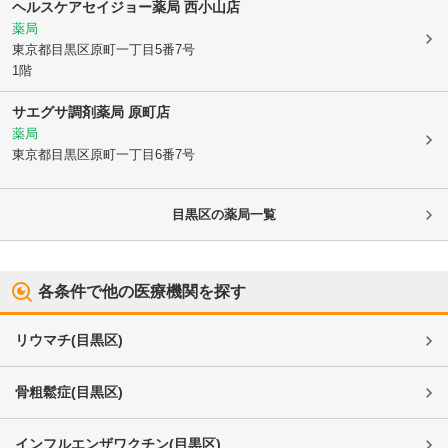
ヘルスケアセイジョー薬局 西小山店
薬局
東京都目黒区
原町一丁目5番7号
1階
サエグサ調剤薬局 原町店
薬局
東京都目黒区
原町一丁目6番7号
目黒区
の薬局一覧
各条件で他の医療機関を探す
リウマチ
(
目黒区
)
骨粗鬆症
(
目黒区
)
インフルエンザワクチン
(
目黒区
)