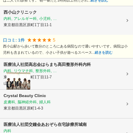
は二人での診察です。 朝一番だと1時間以上待たされ...
続きを読む
西小山クリニック
内科, アレルギー科, 小児科, ...
東京都目黒区
原町1丁目11-1
5
口コミ:
1
件
西小山駅から歩いて数分のところにある病院なので通いやすいです。病院は小
児科も含まれているので、小さい子供が遊べるスペース...
続きを読む
医療法人社団高志会
はらまち髙田整形外科内科
内科, リウマチ科, 整形外科, ...
東京都目黒区
原町1丁目11-7
山梨ビル1階
Crystal Beauty Clinic
皮膚科, 脳神経外科, 婦人科
東京都目黒区
原町1-4-3
医療法人社団交鐘会あおぞら在宅診療所城南
内科