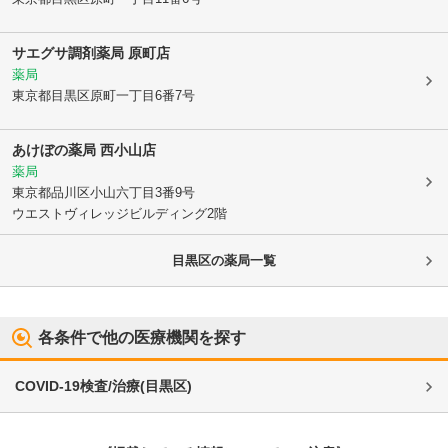
サエグサ調剤薬局 原町店
薬局
東京都目黒区
原町一丁目6番7号
あけぼの薬局 西小山店
薬局
東京都品川区
小山六丁目3番9号
ウエストヴィレッジビルディング2階
目黒区
の薬局一覧
各条件で他の医療機関を探す
COVID-19検査/治療
(
目黒区
)