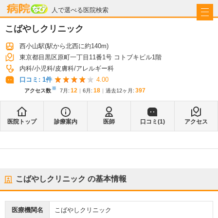
病院なび
人で選べる医院検索
こばやしクリニック
西小山駅
(駅から
北西に約140m
)
東京都目黒区原町一丁目11番1号 コトブキビル1階
内科
小児科
皮膚科
アレルギー科
口コミ:
1
件
4.00
※
12
18
397
アクセス数
7月
:
6月
:
過去12ヶ月:
医院トップ
診療案内
医師
口コミ(
1
)
アクセス
こばやしクリニック
の基本情報
医療機関名
こばやしクリニック