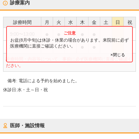
診療案内
診療時間
月
火
水
木
金
土
日
祝
●
●
●
●
9:00
〜
13:00
お盆(8月中旬)は休診・休業の場合があります。来院前に必ず
●
●
●
●
医療機関に直接ご確認ください。
15:00
〜
18:00
×閉じる
診療時間・内容等について、事前に必ず医療機関に直接ご確認く
ださい。
備考:
電話による予約を始めました。
休診日:
水・土～日・祝
医師・施設情報