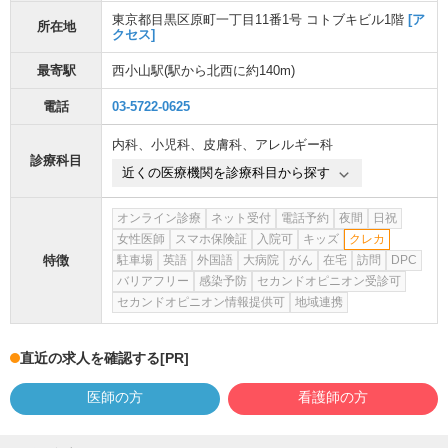
東京都目黒区原町一丁目11番1号 コトブキビル1階
[ア
所在地
クセス]
最寄駅
西小山駅
(駅から
北西に約140m
)
電話
03-5722-0625
内科
、
小児科
、
皮膚科
、
アレルギー科
診療科目
近くの医療機関を診療科目から探す
オンライン診療
ネット受付
電話予約
夜間
日祝
女性医師
スマホ保険証
入院可
キッズ
クレカ
特徴
駐車場
英語
外国語
大病院
がん
在宅
訪問
DPC
バリアフリー
感染予防
セカンドオピニオン受診可
セカンドオピニオン情報提供可
地域連携
直近の求人を確認する
[PR]
医師の方
看護師の方