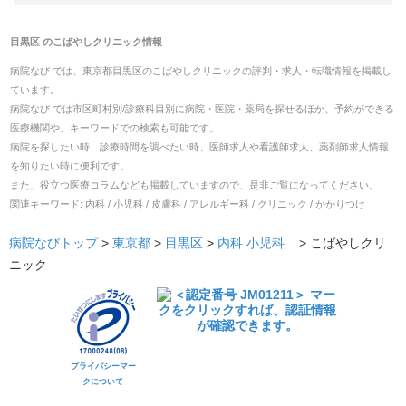
目黒区
の
こばやしクリニック
情報
病院なび では、
東京都
目黒区
の
こばやしクリニック
の
評判・求人・転職
情報を掲載し
ています。
病院なび では市区町村別/診療科目別に病院・医院・薬局を探せるほか、予約ができる
医療機関や、キーワードでの検索も可能です。
病院を探したい時、診療時間を調べたい時、医師求人や看護師求人、薬剤師求人情報
を知りたい時に便利です。
また、役立つ医療コラムなども掲載していますので、是非ご覧になってください。
関連キーワード:
内科 / 小児科 / 皮膚科 / アレルギー科 / クリニック / かかりつけ
病院なびトップ
>
東京都
>
目黒区
>
内科
小児科
... >
こばやしクリ
ニック
プライバシーマー
クについて