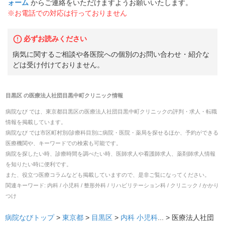
ォーム
からご連絡をいただけますようお願いいたします。
※お電話での対応は行っておりません
必ずお読みください
病気に関するご相談や各医院への個別のお問い合わせ・紹介な
どは受け付けておりません。
目黒区
の
医療法人社団目黒中町クリニック
情報
病院なび では、
東京都
目黒区
の
医療法人社団目黒中町クリニック
の
評判・求人・転職
情報を掲載しています。
病院なび では市区町村別/診療科目別に病院・医院・薬局を探せるほか、予約ができる
医療機関や、キーワードでの検索も可能です。
病院を探したい時、診療時間を調べたい時、医師求人や看護師求人、薬剤師求人情報
を知りたい時に便利です。
また、役立つ医療コラムなども掲載していますので、是非ご覧になってください。
関連キーワード:
内科 / 小児科 / 整形外科 / リハビリテーション科 / クリニック / かかり
つけ
病院なびトップ
>
東京都
>
目黒区
>
内科
小児科
... >
医療法人社団