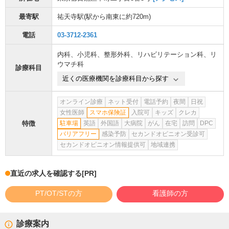
最寄駅
祐天寺駅
(駅から
南東に約720m
)
電話
03-3712-2361
内科
、
小児科
、
整形外科
、
リハビリテーション科
、
リ
ウマチ科
診療科目
近くの医療機関を診療科目から探す
オンライン診療
ネット受付
電話予約
夜間
日祝
女性医師
スマホ保険証
入院可
キッズ
クレカ
特徴
駐車場
英語
外国語
大病院
がん
在宅
訪問
DPC
バリアフリー
感染予防
セカンドオピニオン受診可
セカンドオピニオン情報提供可
地域連携
直近の求人を確認する
[PR]
PT/OT/STの方
看護師の方
診療案内