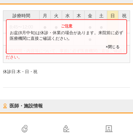
診療時間
月
火
水
木
金
土
日
祝
●
●
●
●
●
8:45
〜
12:00
お盆(8月中旬)は休診・休業の場合があります。来院前に必ず
●
●
●
●
医療機関に直接ご確認ください。
14:30
〜
17:30
×閉じる
診療時間・内容等について、事前に必ず医療機関に直接ご確認く
ださい。
休診日:
木・日・祝
医師・施設情報