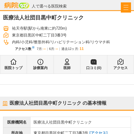
病院なび
人で選べる医院検索
医療法人社団目黒中町クリニック
祐天寺駅
(駅から
南東に約720m
)
東京都目黒区中町二丁目3番3号
内科
小児科
整形外科
リハビリテーション科
リウマチ科
※
--
--
11
アクセス数
7月
:
6月
:
過去12ヶ月:
医院トップ
診療案内
医師
口コミ(
0
)
アクセス
医療法人社団目黒中町クリニック
の基本情報
医療機関名
医療法人社団目黒中町クリニック
所在地
東京都目黒区中町二丁目3番3号
[アクセス]