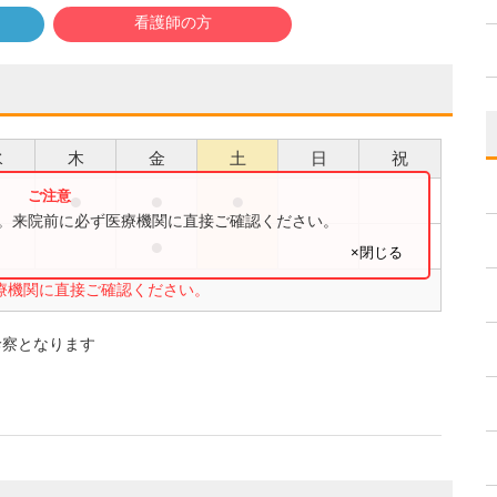
看護師の方
水
木
金
土
日
祝
●
●
●
●
す。来院前に必ず医療機関に直接ご確認ください。
●
●
×閉じる
療機関に直接ご確認ください。
診察となります