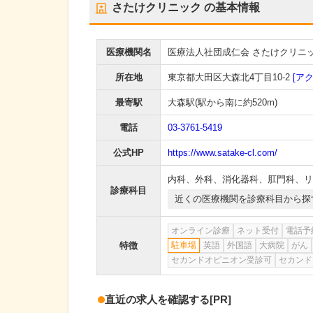
さたけクリニック
の基本情報
医療機関名
医療法人社団成仁会 さたけクリニ
所在地
東京都大田区大森北4丁目10-2
[ア
最寄駅
大森駅
(駅から
南に約520m
)
電話
03-3761-5419
公式HP
https://www.satake-cl.com/
内科
、
外科
、
消化器科
、
肛門科
、
リ
診療科目
近くの医療機関を診療科目から探
オンライン診療
ネット受付
電話予
特徴
駐車場
英語
外国語
大病院
がん
セカンドオピニオン受診可
セカンド
直近の求人を確認する
[PR]