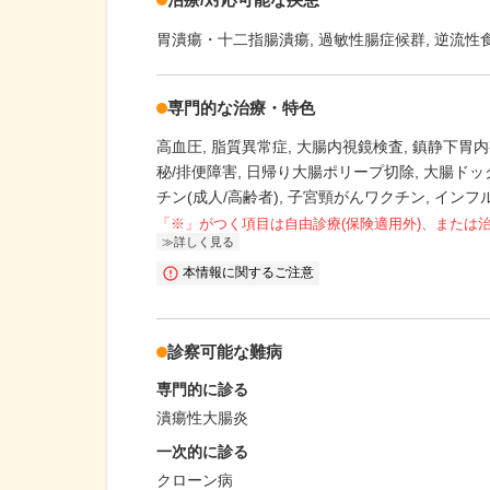
胃潰瘍・十二指腸潰瘍
過敏性腸症候群
逆流性
専門的な治療・特色
高血圧
脂質異常症
大腸内視鏡検査
鎮静下胃内
秘/排便障害
日帰り大腸ポリープ切除
大腸ドッ
チン(成人/高齢者)
子宮頸がんワクチン
インフ
「※」がつく項目は自由診療(保険適用外)、または
詳しく見る
本情報に関するご注意
診察可能な難病
専門的に診る
潰瘍性大腸炎
一次的に診る
クローン病