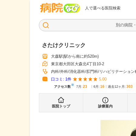
病院なび
人で選べる医院検索
さたけクリニック
大森駅
(駅から
南に約520m
)
東京都大田区大森北4丁目10-2
内科
外科
消化器科
肛門科
リハビリテーション
口コミ:
1
件
5.00
※
23
16
303
アクセス数
7月
:
6月
:
過去12ヶ月:
医院トップ
診療案内