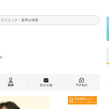
検索
科
医師
口コミ(
1
)
アクセス
医療機関からの
メッセージあり