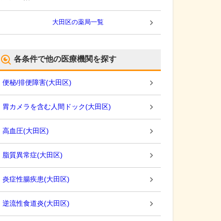
大田区
の薬局一覧
各条件で他の医療機関を探す
便秘/排便障害
(
大田区
)
胃カメラを含む人間ドック
(
大田区
)
高血圧
(
大田区
)
脂質異常症
(
大田区
)
炎症性腸疾患
(
大田区
)
逆流性食道炎
(
大田区
)