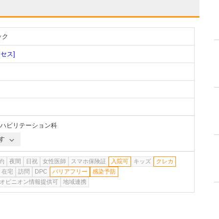
ック
クセス]
ハビリテーション科
す
約
夜間
日祝
女性医師
スマホ保険証
入院可
キッズ
クレカ
在宅
訪問
DPC
バリアフリー
感染予防
オピニオン情報提供可
地域連携