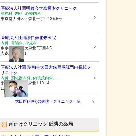
医療法人社団明善会大森榎本クリニック
精神科, 内科, 心療内科
東京都大田区
大森北一丁目13番6号
医療法人社団誠仁会
北條医院
内科, 胃腸科, 小児科
東京都大田区
大森北3丁目4-5
大森北誠ビル1F
医療法人社団 玲翔会
大田大森胃腸肛門内視鏡ク
リニック
内科, 消化器内科, 内視鏡内科, ...
東京都大田区
大森北1-10-14
Luz大森6階
大田区(内科)の病院・クリニック一覧
さたけクリニック
近隣の薬局