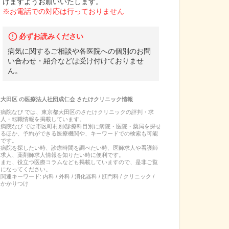
けますようお願いいたします。
※お電話での対応は行っておりません
必ずお読みください
病気に関するご相談や各医院への個別のお問
い合わせ・紹介などは受け付けておりませ
ん。
大田区
の
医療法人社団成仁会 さたけクリニック
情報
病院なび では、
東京都
大田区
の
さたけクリニック
の
評判・求
人・転職
情報を掲載しています。
病院なび では市区町村別/診療科目別に病院・医院・薬局を探せ
るほか、予約ができる医療機関や、キーワードでの検索も可能
です。
病院を探したい時、診療時間を調べたい時、医師求人や看護師
求人、薬剤師求人情報を知りたい時に便利です。
また、役立つ医療コラムなども掲載していますので、是非ご覧
になってください。
関連キーワード:
内科 / 外科 / 消化器科 / 肛門科 / クリニック /
かかりつけ