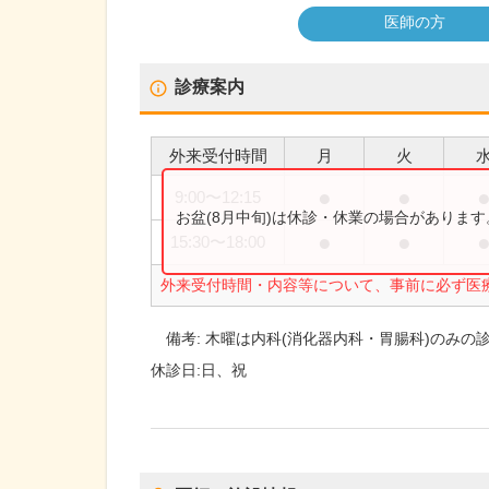
医師の方
診療案内
外来受付時間
月
火
●
●
9:00
〜
12:15
お盆(8月中旬)は休診・休業の場合がありま
●
●
15:30
〜
18:00
外来受付時間・内容等について、事前に必ず医
備考:
木曜は内科(消化器内科・胃腸科)のみの
休診日:
日、祝