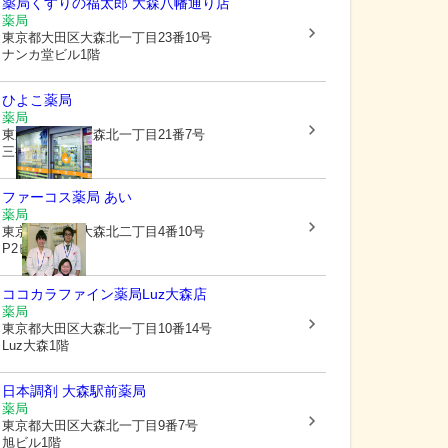
薬局くすりの福太郎 大森八幡通り店
薬局
東京都大田区
大森北一丁目23番10号
ナンカ堂ビル1階
ひよこ薬局
薬局
東京都大田区
大森北一丁目21番7号
三井ビル103号
ファーコス薬局 あい
薬局
東京都大田区
大森北二丁目4番10号
P2ビル1階
ココカラファイン薬局Luz大森店
薬局
東京都大田区
大森北一丁目10番14号
Luz大森1階
日本調剤 大森駅前薬局
薬局
東京都大田区
大森北一丁目9番7号
旭ビル1階