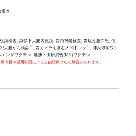
食道炎
視鏡検査
鎮静下大腸内視鏡
胃内視鏡検査
炎症性腸疾患
便
※
※
ク/大腸がん検診
胃カメラを含む人間ドック
肺炎球菌ワク
ルエンザワクチン
麻疹・風疹混合(MR)ワクチン
治療内容や適用制限により自由診療となる場合があります。