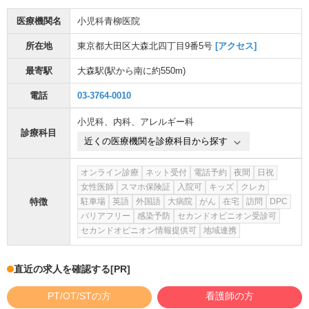
医療機関名
小児科青柳医院
所在地
東京都大田区大森北四丁目9番5号
[アクセス]
最寄駅
大森駅
(駅から
南に約550m
)
電話
03-3764-0010
小児科
、
内科
、
アレルギー科
診療科目
近くの医療機関を診療科目から探す
オンライン診療
ネット受付
電話予約
夜間
日祝
女性医師
スマホ保険証
入院可
キッズ
クレカ
特徴
駐車場
英語
外国語
大病院
がん
在宅
訪問
DPC
バリアフリー
感染予防
セカンドオピニオン受診可
セカンドオピニオン情報提供可
地域連携
直近の求人を確認する
[PR]
PT/OT/STの方
看護師の方