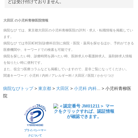
どは受け付けておりません。
大田区
の
小児科青柳医院
情報
病院なび では、
東京都
大田区
の
小児科青柳医院
の
評判・求人・転職
情報を掲載してい
ます。
病院なび では市区町村別/診療科目別に病院・医院・薬局を探せるほか、予約ができる
医療機関や、キーワードでの検索も可能です。
病院を探したい時、診療時間を調べたい時、医師求人や看護師求人、薬剤師求人情報
を知りたい時に便利です。
また、役立つ医療コラムなども掲載していますので、是非ご覧になってください。
関連キーワード:
小児科 / 内科 / アレルギー科 / 大田区 / 医院 / かかりつけ
病院なびトップ
>
東京都
>
大田区
>
小児科
内科
... >
小児科青柳医
院
プライバシーマー
クについて