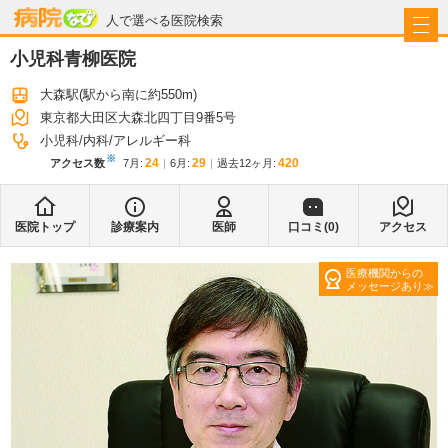
病院なび
人で選べる医院検索
小児科青柳医院
大森駅
(駅から
南に約550m
)
東京都大田区大森北四丁目9番5号
小児科
内科
アレルギー科
※
24
29
420
アクセス数
7月
:
6月
:
過去12ヶ月:
医院トップ
診療案内
医師
口コミ(
0
)
アクセス
医療機関からの
メッセージあり