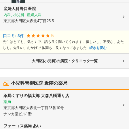
産婦人科野口医院
内科, 小児科, 産婦人科
東京都大田区
大森北4丁目25-5
5
口コミ:
3
件
先生はとても、気さくで、話も良く聞いてくれます。優しいし、不安な、あた
しも。先生の、おかげで 体調も、良くなってきました...
続きを読む
大田区(小児科)の病院・クリニック一覧
小児科青柳医院
近隣の薬局
薬局くすりの福太郎 大森八幡通り店
薬局
東京都大田区
大森北一丁目23番10号
ナンカ堂ビル1階
ファーコス薬局 あい