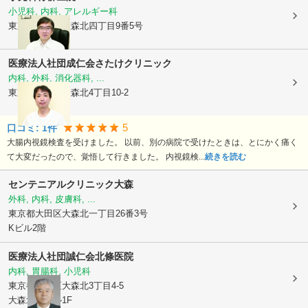
小児科, 内科, アレルギー科
東京都大田区
大森北四丁目9番5号
医療法人社団成仁会
さたけクリニック
内科, 外科, 消化器科, ...
東京都大田区
大森北4丁目10-2
5
口コミ:
1
件
大腸内視鏡検査を受けました。 以前、別の病院で受けたときは、とにかく痛く
て大変だったので、覚悟して行きました。 内視鏡検...
続きを読む
センテニアルクリニック大森
外科, 内科, 皮膚科, ...
東京都大田区
大森北一丁目26番3号
Kビル2階
医療法人社団誠仁会
北條医院
内科, 胃腸科, 小児科
東京都大田区
大森北3丁目4-5
大森北誠ビル1F