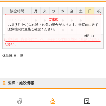
診療時間
月
火
水
木
金
土
日
祝
●
●
●
●
●
●
9:00
〜
12:00
お盆(8月中旬)は休診・休業の場合があります。来院前に必ず
●
●
●
●
●
医療機関に直接ご確認ください。
14:30
〜
18:00
×閉じる
診療時間・内容等について、事前に必ず医療機関に直接ご確認く
ださい。
休診日:
日、祝
医師・施設情報