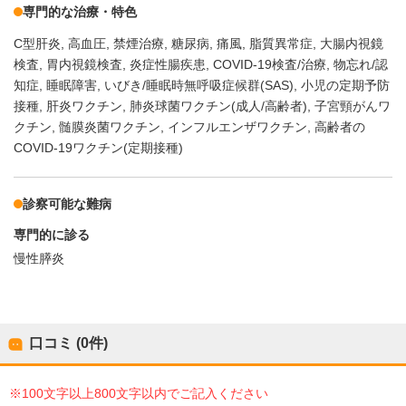
専門的な治療・特色
C型肝炎
高血圧
禁煙治療
糖尿病
痛風
脂質異常症
大腸内視鏡
検査
胃内視鏡検査
炎症性腸疾患
COVID-19検査/治療
物忘れ/認
知症
睡眠障害
いびき/睡眠時無呼吸症候群(SAS)
小児の定期予防
接種
肝炎ワクチン
肺炎球菌ワクチン(成人/高齢者)
子宮頸がんワ
クチン
髄膜炎菌ワクチン
インフルエンザワクチン
高齢者の
COVID-19ワクチン(定期接種)
診察可能な難病
専門的に診る
慢性膵炎
口コミ (0件)
※100文字以上800文字以内でご記入ください