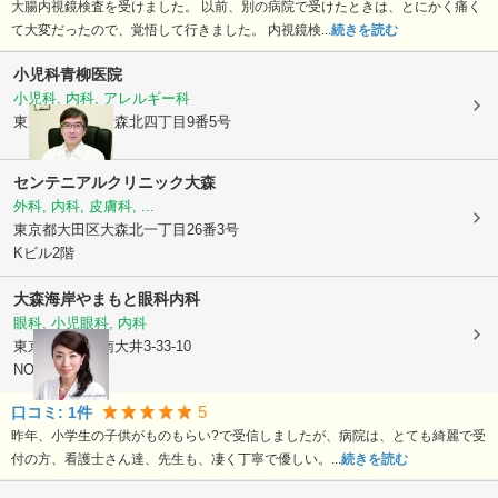
大腸内視鏡検査を受けました。 以前、別の病院で受けたときは、とにかく痛く
て大変だったので、覚悟して行きました。 内視鏡検...
続きを読む
小児科青柳医院
小児科, 内科, アレルギー科
東京都大田区
大森北四丁目9番5号
センテニアルクリニック大森
外科, 内科, 皮膚科, ...
東京都大田区
大森北一丁目26番3号
Kビル2階
大森海岸やまもと眼科内科
眼科, 小児眼科, 内科
東京都品川区
南大井3-33-10
NORIビル3階
5
口コミ:
1
件
昨年、小学生の子供がものもらい?で受信しましたが、病院は、とても綺麗で受
付の方、看護士さん達、先生も、凄く丁寧で優しい。...
続きを読む