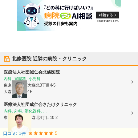
北條医院
近隣の病院・クリニック
医療法人社団誠仁会
北條医院
内科, 胃腸科, 小児科
東京都大田区
大森北3丁目4-5
大森北誠ビル1F
医療法人社団成仁会
さたけクリニック
内科, 外科, 消化器科, ...
東京都大田区
大森北4丁目10-2
5
口コミ:
1
件