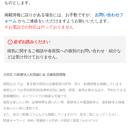
ものとします。
掲載情報に誤りがある場合には、お手数ですが、
お問い合わせフ
ォーム
からご連絡をいただけますようお願いいたします。
※お電話での対応は行っておりません
必ずお読みください
病気に関するご相談や各医院への個別のお問い合わせ・紹介な
どは受け付けておりません。
大田区
の
医療法人社団誠仁会 北條医院
情報
病院なび では、
東京都
大田区
の
北條医院
の
評判・求人・転職
情報を掲載しています。
病院なび では市区町村別/診療科目別に病院・医院・薬局を探せるほか、予約ができる
医療機関や、キーワードでの検索も可能です。
病院を探したい時、診療時間を調べたい時、医師求人や看護師求人、薬剤師求人情報
を知りたい時に便利です。
また、役立つ医療コラムなども掲載していますので、是非ご覧になってください。
関連キーワード:
内科 / 胃腸科 / 小児科 / 大田区 / 医院 / かかりつけ