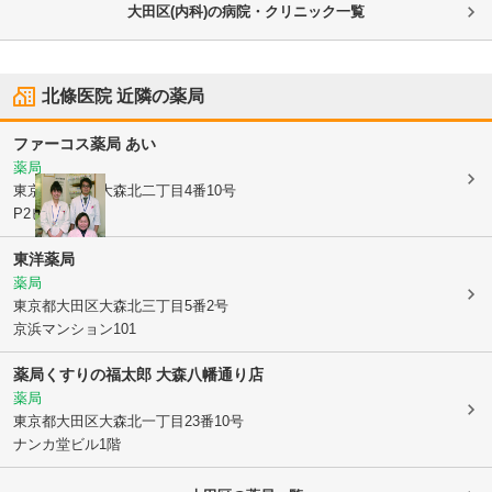
大田区(内科)の病院・クリニック一覧
北條医院
近隣の薬局
ファーコス薬局 あい
薬局
東京都大田区
大森北二丁目4番10号
P2ビル1階
東洋薬局
薬局
東京都大田区
大森北三丁目5番2号
京浜マンション101
薬局くすりの福太郎 大森八幡通り店
薬局
東京都大田区
大森北一丁目23番10号
ナンカ堂ビル1階