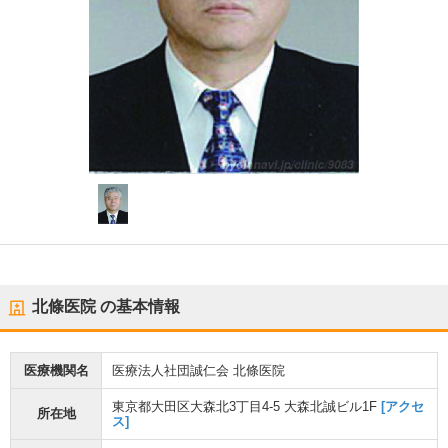
北條医院
の基本情報
医療機関名
医療法人社団誠仁会 北條医院
東京都大田区大森北3丁目4-5 大森北誠ビル1F
[アクセ
所在地
ス]