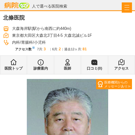
病院なび
人で選べる医院検索
北條医院
大森海岸駅
(駅から
南西に約440m
)
東京都大田区大森北3丁目4-5 大森北誠ビル1F
内科
胃腸科
小児科
※
3
2
81
アクセス数
7月
:
6月
:
過去12ヶ月:
医院トップ
診療案内
医師
口コミ(
0
)
アクセス
医療機関からの
メッセージあり