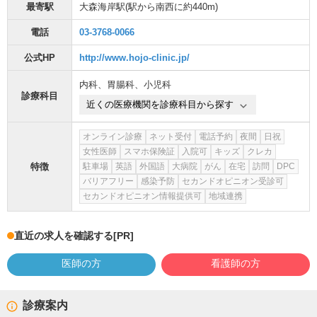
最寄駅
大森海岸駅
(駅から
南西に約440m
)
電話
03-3768-0066
公式HP
http://www.hojo-clinic.jp/
内科
、
胃腸科
、
小児科
診療科目
近くの医療機関を診療科目から探す
オンライン診療
ネット受付
電話予約
夜間
日祝
女性医師
スマホ保険証
入院可
キッズ
クレカ
特徴
駐車場
英語
外国語
大病院
がん
在宅
訪問
DPC
バリアフリー
感染予防
セカンドオピニオン受診可
セカンドオピニオン情報提供可
地域連携
直近の求人を確認する
[PR]
医師の方
看護師の方
診療案内