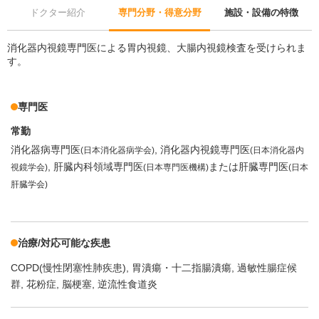
ドクター紹介
専門分野・得意分野
施設・設備の特徴
消化器内視鏡専門医による胃内視鏡、大腸内視鏡検査を受けられま
す。
専門医
常勤
消化器病専門医
消化器内視鏡専門医
(日本消化器病学会)
(日本消化器内
肝臓内科領域専門医
または肝臓専門医
視鏡学会)
(日本専門医機構)
(日本
肝臓学会)
治療/対応可能な疾患
COPD(慢性閉塞性肺疾患)
胃潰瘍・十二指腸潰瘍
過敏性腸症候
群
花粉症
脳梗塞
逆流性食道炎