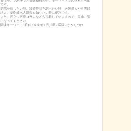
るほか、予約ができる医療機関や、キーワードでの検索も可能
です。
病院を探したい時、診療時間を調べたい時、医師求人や看護師
求人、薬剤師求人情報を知りたい時に便利です。
また、役立つ医療コラムなども掲載していますので、是非ご覧
になってください。
関連キーワード:
眼科 / 東京都 / 品川区 / 医院 / かかりつけ