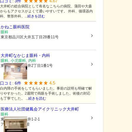
4.67
口コミ:
3
件
大井町の総合病院として有名なこちらの病院、蒲田や大森
からもアクセスがよくて通いやすいです。 外科、循環器内
科、整形外科、...
続きを読む
かねこ眼科医院
眼科
東京都品川区
大井五丁目28番11号
大井町なかじま眼科・内科
眼科, 小児眼科, 内科
東京都品川区
大井2丁目1番1号
4.5
口コミ:
6
件
白内障の手術をしてもらいました。事前の説明も明確で解
りやすかった。2週間で両眼を手術しました。術後の対応
も丁寧でした。 ...
続きを読む
医療法人社団健鳳会
アイクリニック大井町
眼科
東京都品川区
大井1-2-1
アトレ大井町5階