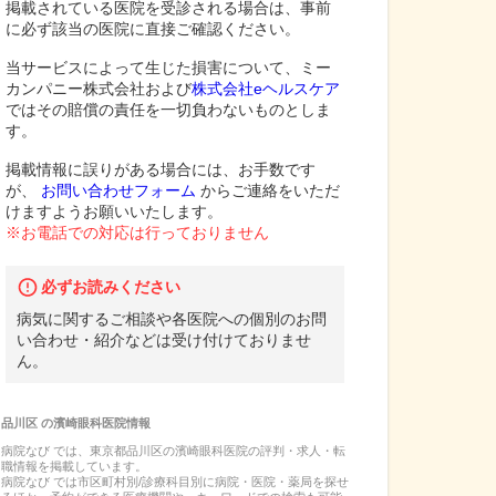
掲載されている医院を受診される場合は、事前
に必ず該当の医院に直接ご確認ください。
当サービスによって生じた損害について、ミー
カンパニー株式会社および
株式会社eヘルスケア
ではその賠償の責任を一切負わないものとしま
す。
掲載情報に誤りがある場合には、お手数です
が、
お問い合わせフォーム
からご連絡をいただ
けますようお願いいたします。
※お電話での対応は行っておりません
必ずお読みください
病気に関するご相談や各医院への個別のお問
い合わせ・紹介などは受け付けておりませ
ん。
品川区
の
濱崎眼科医院
情報
病院なび では、
東京都
品川区
の
濱崎眼科医院
の
評判・求人・転
職
情報を掲載しています。
病院なび では市区町村別/診療科目別に病院・医院・薬局を探せ