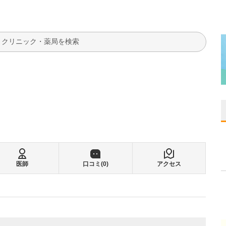
検索
医師
口コミ(
0
)
アクセス