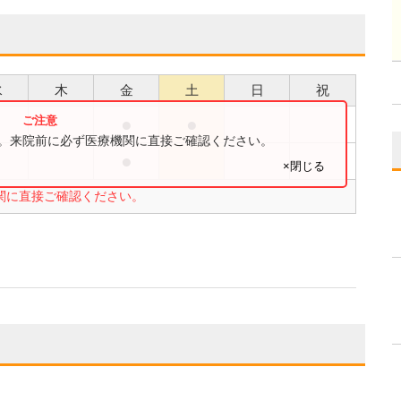
水
木
金
土
日
祝
●
●
●
す。来院前に必ず医療機関に直接ご確認ください。
●
●
×閉じる
関に直接ご確認ください。