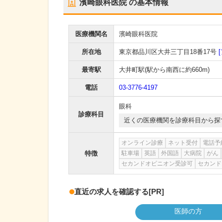
濱崎眼科医院
の基本情報
医療機関名
濱崎眼科医院
所在地
東京都品川区大井三丁目18番17号
最寄駅
大井町駅
(駅から
南西に約660m
)
電話
03-3776-4197
眼科
診療科目
近くの医療機関を診療科目から探
オンライン診療
ネット受付
電話予
特徴
駐車場
英語
外国語
大病院
がん
セカンドオピニオン受診可
セカンド
直近の求人を確認する
[PR]
医師の方