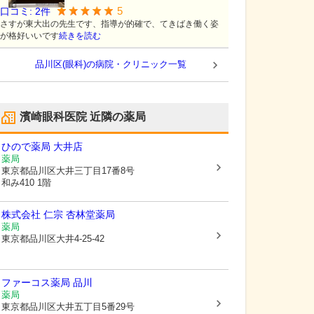
5
口コミ:
2
件
さすが東大出の先生です、指導が的確で、てきばき働く姿
が格好いいです
続きを読む
品川区(眼科)の病院・クリニック一覧
濱崎眼科医院
近隣の薬局
ひので薬局 大井店
薬局
東京都品川区
大井三丁目17番8号
和み410 1階
株式会社 仁宗 杏林堂薬局
薬局
東京都品川区
大井4-25-42
ファーコス薬局 品川
薬局
東京都品川区
大井五丁目5番29号