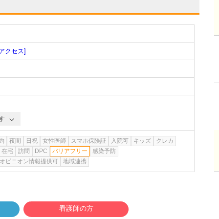
[アクセス]
す
約
夜間
日祝
女性医師
スマホ保険証
入院可
キッズ
クレカ
在宅
訪問
DPC
バリアフリー
感染予防
オピニオン情報提供可
地域連携
看護師の方