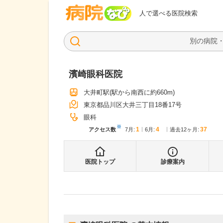
病院なび
人で選べる医院検索
濱崎眼科医院
大井町駅
(駅から
南西に約660m
)
東京都品川区大井三丁目18番17号
眼科
※
1
4
37
アクセス数
7月
:
6月
:
過去12ヶ月:
医院トップ
診療案内