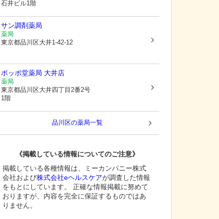
石井ビル1階
サン調剤薬局
薬局
東京都品川区
大井1-42-12
ポッポ堂薬局 大井店
薬局
東京都品川区
大井四丁目2番2号
1階
品川区
の薬局一覧
《掲載している情報についてのご注意》
掲載している各種情報は、ミーカンパニー株式
会社および
株式会社eヘルスケア
が調査した情報
をもとにしています。 正確な情報掲載に努めて
おりますが、内容を完全に保証するものではあ
りません。