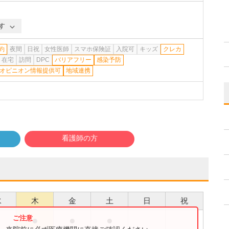
す
約
夜間
日祝
女性医師
スマホ保険証
入院可
キッズ
クレカ
在宅
訪問
DPC
バリアフリー
感染予防
オピニオン情報提供可
地域連携
看護師の方
水
木
金
土
日
祝
●
●
●
●