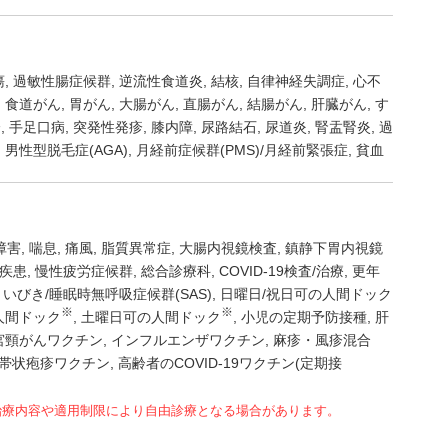
瘍
過敏性腸症候群
逆流性食道炎
結核
自律神経失調症
心不
食道がん
胃がん
大腸がん
直腸がん
結腸がん
肝臓がん
す
疹
手足口病
突発性発疹
膝内障
尿路結石
尿道炎
腎盂腎炎
過
男性型脱毛症(AGA)
月経前症候群(PMS)/月経前緊張症
貧血
障害
喘息
痛風
脂質異常症
大腸内視鏡検査
鎮静下胃内視鏡
疾患
慢性疲労症候群
総合診療科
COVID-19検査/治療
更年
いびき/睡眠時無呼吸症候群(SAS)
日曜日/祝日可の人間ドック
※
※
人間ドック
土曜日可の人間ドック
小児の定期予防接種
肝
宮頸がんワクチン
インフルエンザワクチン
麻疹・風疹混合
帯状疱疹ワクチン
高齢者のCOVID-19ワクチン(定期接
治療内容や適用制限により自由診療となる場合があります。