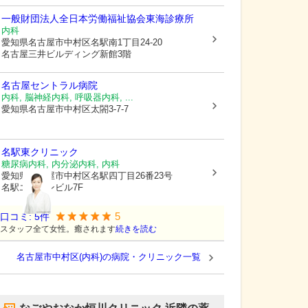
一般財団法人全日本労働福祉協会
東海診療所
内科
愛知県名古屋市中村区
名駅南1丁目24-20
名古屋三井ビルディング新館3階
名古屋セントラル病院
内科, 脳神経内科, 呼吸器内科, ...
愛知県名古屋市中村区
太閤3-7-7
名駅東クリニック
糖尿病内科, 内分泌内科, 内科
愛知県名古屋市中村区
名駅四丁目26番23号
名駅エフワンビル7F
5
口コミ:
5
件
スタッフ全て女性。癒されます
続きを読む
名古屋市中村区(内科)の病院・クリニック一覧