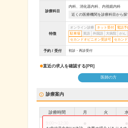
内科
、
消化器内科
、
内視鏡内科
診療科目
近くの医療機関を診療科目から探
オンライン診療
ネット受付
電話予
特徴
駐車場
英語
外国語
大病院
がん
セカンドオピニオン受診可
セカンド
予約 / 受付
初診・再診受付
直近の求人を確認する
[PR]
医師の方
診療案内
診療時間
月
火
●
9:00
〜
12:30