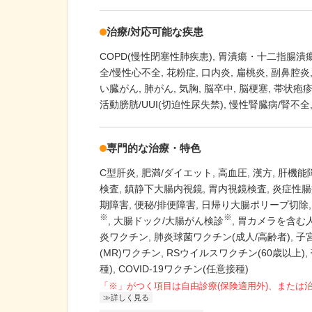
治療/対応可能な疾患
COPD(慢性閉塞性肺疾患)
胃潰瘍・十二指腸潰
全/慢性心不全
花粉症
口内炎
扁桃炎
副鼻腔炎
い臓がん
肺がん
気胸
脳卒中
脳梗塞
帯状疱
活動膀胱/UUI(切迫性尿失禁)
慢性腎臓病/腎不全
専門的な治療・特色
C型肝炎
肥満/ダイエット
高血圧
漢方
肝機能
検査
鎮静下大腸内視鏡
胃内視鏡検査
炎症性腸
期障害
便秘/排便障害
日帰り大腸ポリープ切除
※
※
大腸ドック/大腸がん検診
胃カメラを含む
炎ワクチン
肺炎球菌ワクチン(成人/高齢者)
子
(MR)ワクチン
RSウイルスワクチン(60歳以上)
種)
COVID-19ワクチン(任意接種)
「※」がつく項目は自由診療(保険適用外)、または
詳しく見る