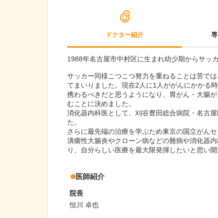
ドクター紹介
専
1988年名古屋市中村区に生まれ幼少期からサッ
サッカー同様こつこつ努力を重ねることは苦では
てまいりました。現在2人に1人ががんにかかる
携わるべきだと思うようになり、胃がん・大腸が
むことに決めました。
消化器内科医として、刈谷豊田総合病院・名古屋
た。
さらに最先端の治療を学ぶため東京の国立がんセ
潰瘍性大腸炎やクローン病などの難病や消化器内
り、自分らしい医療を最大限発揮したいと思い開
医師紹介
院長
恒川 卓也