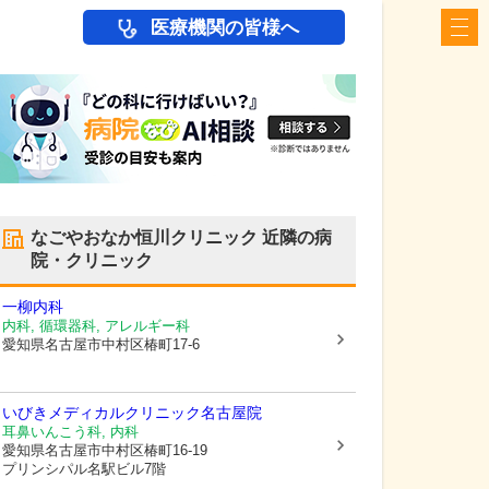
医療機関の皆様へ
なごやおなか恒川クリニック
近隣の病
院・クリニック
一柳内科
内科, 循環器科, アレルギー科
愛知県名古屋市中村区
椿町17-6
いびきメディカルクリニック名古屋院
耳鼻いんこう科, 内科
愛知県名古屋市中村区
椿町16-19
プリンシパル名駅ビル7階