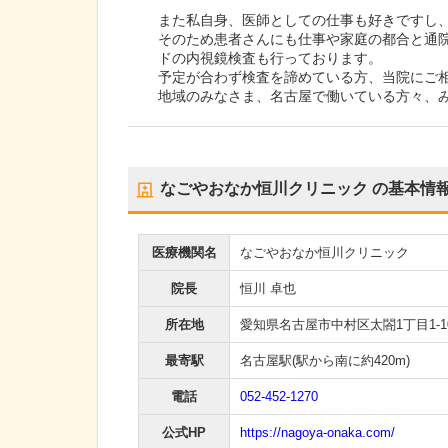
また私自身、医師としての仕事も好きですし
そのため患者さんにも仕事や家庭の都合と通
ドの内視鏡検査も行っております。
予定が合わず検査を諦めている方、当院にご
地域のみなさま、名古屋で働いている方々、
なごやおなか恒川クリニック
の基本情
医療機関名
なごやおなか恒川クリニック
院長
恒川 卓也
所在地
愛知県名古屋市中村区太閤1丁目1-1
最寄駅
名古屋駅
(駅から
南に約420m
)
電話
052-452-1270
公式HP
https://nagoya-onaka.com/