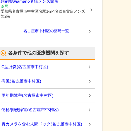
調剤薬局amano名鉄メンズ館店
薬局
愛知県名古屋市中村区
名駅1-2-4名鉄百貨店メンズ
館2階
名古屋市中村区
の薬局一覧
各条件で他の医療機関を探す
C型肝炎
(
名古屋市中村区
)
痛風
(
名古屋市中村区
)
更年期障害
(
名古屋市中村区
)
便秘/排便障害
(
名古屋市中村区
)
胃カメラを含む人間ドック
(
名古屋市中村区
)