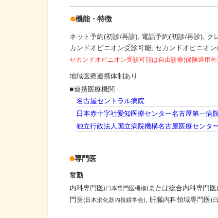
機能・特徴
ネット予約(初診/再診)
電話予約(初診/再診)
ク
カンドオピニオン受診可能
セカンドオピニオン
セカンドオピニオン受診可能
は自由診療(保険適用外
地域医療連携体制あり
連携医療機関
名古屋セントラル病院
日本赤十字社愛知医療センター名古屋第一病
独立行政法人国立病院機構名古屋医療センタ
専門医
常勤
内科専門医
または総合内科専門医
(日本専門医機構)
門医
肝臓内科領域専門医
(日本消化器内視鏡学会)
(