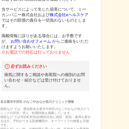
当サービスによって生じた損害について、ミー
カンパニー株式会社および
株式会社eヘルスケア
ではその賠償の責任を一切負わないものとしま
す。
掲載情報に誤りがある場合には、お手数です
が、
お問い合わせフォーム
からご連絡をいただ
けますようお願いいたします。
※お電話での対応は行っておりません
必ずお読みください
病気に関するご相談や各医院への個別のお問
い合わせ・紹介などは受け付けておりませ
ん。
名古屋市中村区
の
なごやおなか恒川クリニック
情報
病院なび では、
愛知県
名古屋市中村区
の
なごやおなか恒川クリ
ニック
の
評判・求人・転職
情報を掲載しています。
病院なび では市区町村別/診療科目別に病院・医院・薬局を探せ
るほか、予約ができる医療機関や、キーワードでの検索も可能
です。
病院を探したい時、診療時間を調べたい時、医師求人や看護師