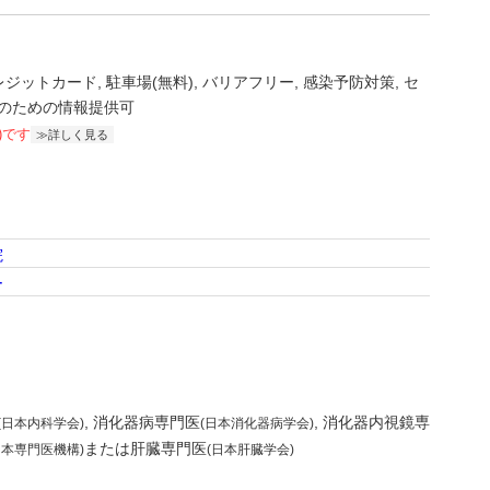
レジットカード
駐車場(無料)
バリアフリー
感染予防対策
セ
のための情報提供可
)です
詳しく見る
院
ー
消化器病専門医
消化器内視鏡専
(日本内科学会)
(日本消化器病学会)
または肝臓専門医
日本専門医機構)
(日本肝臓学会)