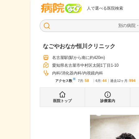
病院なび
人で選べる医院検索
なごやおなか恒川クリニック
名古屋駅
(駅から
南に約420m
)
愛知県名古屋市中村区太閤1丁目1-10
内科
消化器内科
内視鏡内科
※
58
44
994
アクセス数
7月
:
6月
:
過去12ヶ月:
医院トップ
診療案内