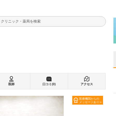
検索
医師
口コミ(
0
)
アクセス
医療機関からの
メッセージあり