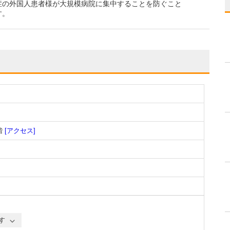
症の外国人患者様が大規模病院に集中することを防ぐこと
す。
階
[アクセス]
す