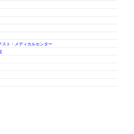
チスト・メディカルセンター
院
)