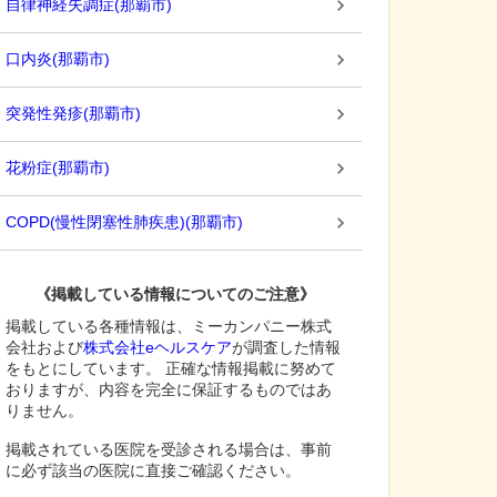
自律神経失調症
(
那覇市
)
口内炎
(
那覇市
)
突発性発疹
(
那覇市
)
花粉症
(
那覇市
)
COPD(慢性閉塞性肺疾患)
(
那覇市
)
《掲載している情報についてのご注意》
掲載している各種情報は、ミーカンパニー株式
会社および
株式会社eヘルスケア
が調査した情報
をもとにしています。 正確な情報掲載に努めて
おりますが、内容を完全に保証するものではあ
りません。
掲載されている医院を受診される場合は、事前
に必ず該当の医院に直接ご確認ください。