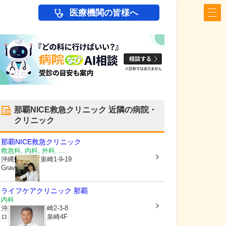
医療機関の皆様へ
那覇NICE救急クリニック
近隣の病院・
クリニック
那覇NICE救急クリニック
救急科, 内科, 外科, ...
沖縄県那覇市
泉崎1-9-19
Graviton3階
ライフケアクリニック 那覇
内科
沖縄県那覇市
泉崎2-3-8
ロイヤルハイツ泉崎4F