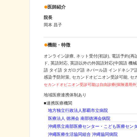
医師紹介
院長
岡本 昌子
機能・特徴
オンライン診療
ネット受付(初診)
電話予約(再診
ド
英語対応
英語以外の外国語対応(中国語 機械
語 タイ語 タガログ語 ネパール語 インドネシア語
感染予防対策
セカンドオピニオン受診可能
セ
セカンドオピニオン受診可能
は自由診療(保険適用外
地域医療連携体制あり
連携医療機関
地方独立行政法人那覇市立病院
医療法人 徳洲会 南部徳洲会病院
沖縄県立南部医療センター・こども医療セン
沖繩医療生活協同組合 沖縄協同病院