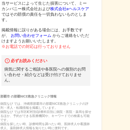
当サービスによって生じた損害について、ミー
カンパニー株式会社および
株式会社eヘルスケア
ではその賠償の責任を一切負わないものとしま
す。
掲載情報に誤りがある場合には、お手数です
が、
お問い合わせフォーム
からご連絡をいただ
けますようお願いいたします。
※お電話での対応は行っておりません
必ずお読みください
病気に関するご相談や各医院への個別のお問
い合わせ・紹介などは受け付けておりませ
ん。
那覇市
の
那覇NICE救急クリニック
情報
病院なび では、
沖縄県
那覇市
の
那覇NICE救急クリニック
の
評
判・求人・転職
情報を掲載しています。
病院なび では市区町村別/診療科目別に病院・医院・薬局を探せ
るほか、予約ができる医療機関や、キーワードでの検索も可能
です。
病院を探したい時、診療時間を調べたい時、医師求人や看護師
求人、薬剤師求人情報を知りたい時に便利です。