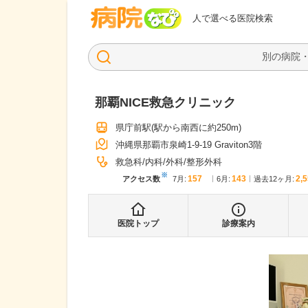
病院なび
人で選べる医院検索
那覇NICE救急クリニック
県庁前駅
(駅から
南西に約250m
)
沖縄県那覇市泉崎1-9-19 Graviton3階
救急科
内科
外科
整形外科
※
157
143
2,
アクセス数
7月
:
6月
:
過去12ヶ月:
医院トップ
診療案内