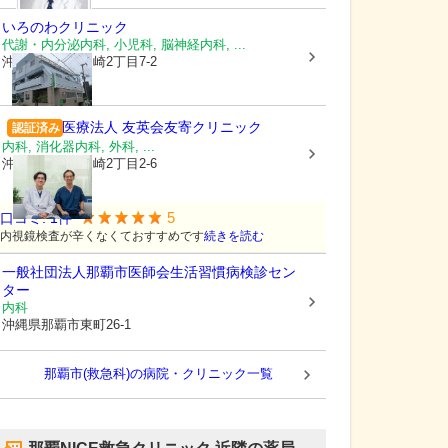
いろのわクリニック
代謝・内分泌内科, 小児科, 脳神経内科, ...
沖縄県那覇市
泉崎2丁目7-2
医療法人 友英会
友寄クリニック
認証済み
内科, 消化器内科, 外科, ...
沖縄県那覇市
泉崎2丁目2-6
5
口コミ:
1
件
内視鏡検査が辛くなくておすすめです
続きを読む
一般社団法人那覇市医師会生活習慣病検診セン
ター
内科
沖縄県那覇市
東町26-1
那覇市(救急科)の病院・クリニック一覧