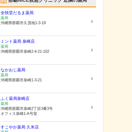
那覇NICE救急クリニック
近隣の薬局
全快堂だるま薬局
薬局
沖縄県那覇市
久茂地1-3-19
ミント薬局 泉崎店
薬局
沖縄県那覇市
泉崎2-4-21-102
なかおじ薬局
薬局
沖縄県那覇市
泉崎1-3-21
ふく薬局泉崎店
薬局
沖縄県那覇市
泉崎2丁目3番3号
オフィス泉崎1-A号室
すこやか薬局 久米店