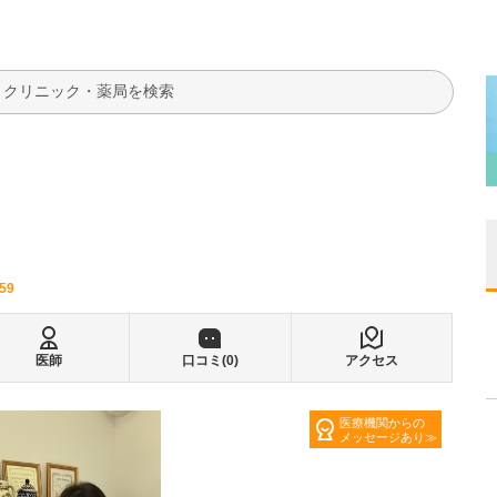
検索
559
医師
口コミ(
0
)
アクセス
医療機関からの
メッセージあり