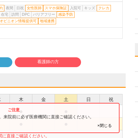
約
夜間
日祝
女性医師
スマホ保険証
入院可
キッズ
クレカ
在宅
訪問
DPC
バリアフリー
感染予防
オピニオン情報提供可
地域連携
看護師の方
水
木
金
土
日
祝
●
●
●
す。来院前に必ず医療機関に直接ご確認ください。
●
●
●
×閉じる
関に直接ご確認ください。