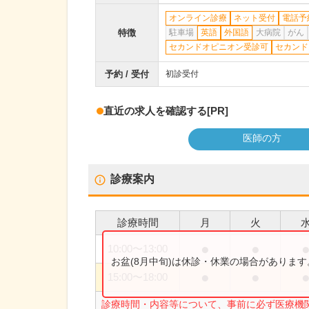
オンライン診療
ネット受付
電話予
特徴
駐車場
英語
外国語
大病院
がん
セカンドオピニオン受診可
セカンド
予約 / 受付
初診受付
直近の求人を確認する
[PR]
医師の方
診療案内
診療時間
月
火
●
●
10:00
〜
13:00
お盆(8月中旬)は休診・休業の場合がありま
●
●
15:00
〜
18:00
診療時間・内容等について、事前に必ず医療機