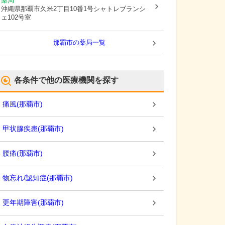
薬局
沖縄県那覇市
久米2丁目10番1号シャトレブランシ
ェ102号室
那覇市
の薬局一覧
各条件で他の医療機関を探す
痛風
(
那覇市
)
甲状腺疾患
(
那覇市
)
腰痛
(
那覇市
)
物忘れ/認知症
(
那覇市
)
更年期障害
(
那覇市
)