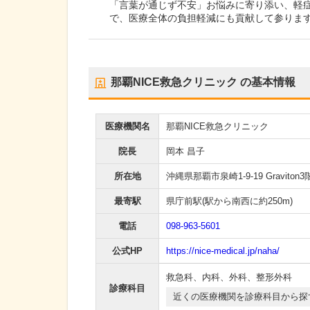
「言葉が通じず不安」お悩みに寄り添い、軽
で、医療全体の負担軽減にも貢献して参りま
那覇NICE救急クリニック
の基本情報
医療機関名
那覇NICE救急クリニック
院長
岡本 昌子
所在地
沖縄県那覇市泉崎1-9-19 Graviton3
最寄駅
県庁前駅
(駅から
南西に約250m
)
電話
098-963-5601
公式HP
https://nice-medical.jp/naha/
救急科
、
内科
、
外科
、
整形外科
診療科目
近くの医療機関を診療科目から探